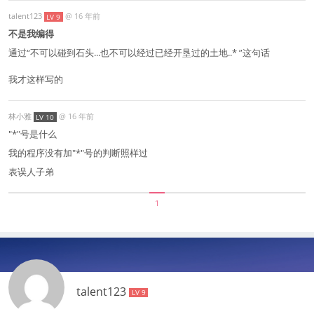
talent123
@
16 年前
LV 9
不是我编得
通过“不可以碰到石头...也不可以经过已经开垦过的土地..* ”这句话
我才这样写的
林小雅
@
16 年前
LV 10
"*"号是什么
我的程序没有加"*"号的判断照样过
表误人子弟
1
talent123
LV 9