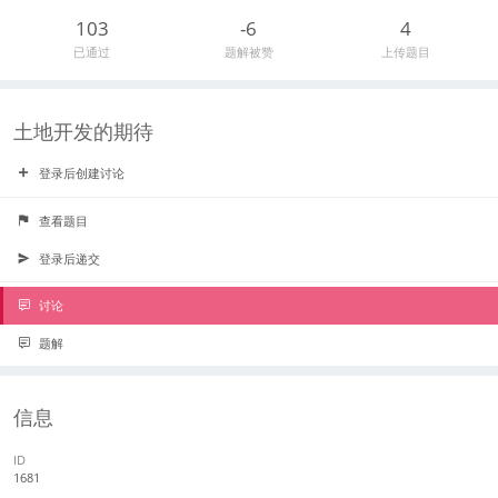
103
-6
4
已通过
题解被赞
上传题目
土地开发的期待
登录后创建讨论
查看题目
登录后递交
讨论
题解
信息
ID
1681