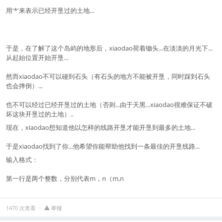
用'*'来表示已经开垦过的土地...
于是，在了解了这个岛屿的地形后，xiaodao荷着锄头...在淡淡的月光下...
从起始位置开始开垦...
然而xiaodao不可以碰到石头（有石头的地方不能被开垦，同时踩到石头
也会摔倒）...
也不可以经过已经开垦过的土地（否则...由于天黑...xiaodao很难保证不破
坏这块开垦过的土地）..
现在，xiaodao想知道他以怎样的线路开垦才能开垦到最多的土地...
于是xiaodao找到了你...他希望你能帮助他找到一条最佳的开垦线路...
输入格式：
第一行是两个整数，分别代表m，n（m,n
1470 次查看
举报