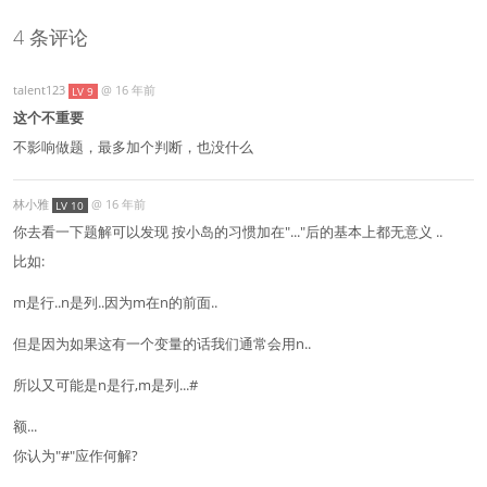
4 条评论
talent123
@
16 年前
LV 9
这个不重要
不影响做题，最多加个判断，也没什么
林小雅
@
16 年前
LV 10
你去看一下题解可以发现 按小岛的习惯加在"..."后的基本上都无意义 ..
比如:
m是行..n是列..因为m在n的前面..
但是因为如果这有一个变量的话我们通常会用n..
所以又可能是n是行,m是列...#
额...
你认为"#"应作何解?