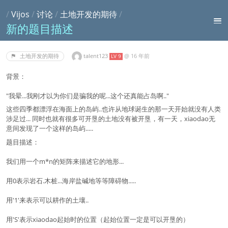
/
Vijos
/
讨论
/
土地开发的期待
/
新的题目描述
talent123
@
16 年前
土地开发的期待
LV 9
背景：
"我晕...我刚才以为你们是骗我的呢...这个还真能占岛啊.."
这些四季都漂浮在海面上的岛屿..也许从地球诞生的那一天开始就没有人类
涉足过... 同时也就有很多可开垦的土地没有被开垦，有一天，xiaodao无
意间发现了一个这样的岛屿.....
题目描述：
我们用一个m*n的矩阵来描述它的地形...
用0表示岩石.木桩...海岸盐碱地等等障碍物.....
用'1'来表示可以耕作的土壤..
用'S'表示xiaodao起始时的位置（起始位置一定是可以开垦的）