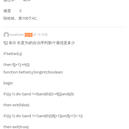
难度 3
哇哈哈。第100个AC。
beakham
@
16 年前
LV 8
f[j] 表示 长度为i的合法序列第i个最优是多少
if better(i,j)
then f[j+1]:=h[i];
function better(i,j:longint):boolean;
begin
if (((j-1) div t)and 1=0)and(h[i]>=f[j])and(j0)
then exit(false);
if (((j-1) div t)and 1=1)and(h[i]f[j+1])or(f[j+1]=-1))
then exit(true);