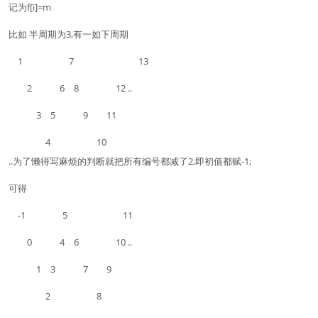
记为f[i]=m
比如 半周期为3,有一如下周期
1 7 13
2 6 8 12 ..
3 5 9 11
4 10
..为了懒得写麻烦的判断就把所有编号都减了2,即初值都赋-1;
可得
-1 5 11
0 4 6 10 ..
1 3 7 9
2 8