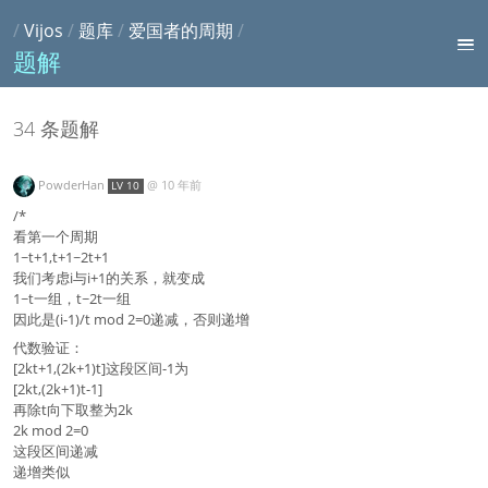
/
Vijos
/
题库
/
爱国者的周期
/
题解
34 条题解
PowderHan
@
10 年前
LV 10
/*
看第一个周期
1~t+1,t+1~2t+1
我们考虑i与i+1的关系，就变成
1~t一组，t~2t一组
因此是(i-1)/t mod 2=0递减，否则递增
代数验证：
[2kt+1,(2k+1)t]这段区间-1为
[2kt,(2k+1)t-1]
再除t向下取整为2k
2k mod 2=0
这段区间递减
递增类似