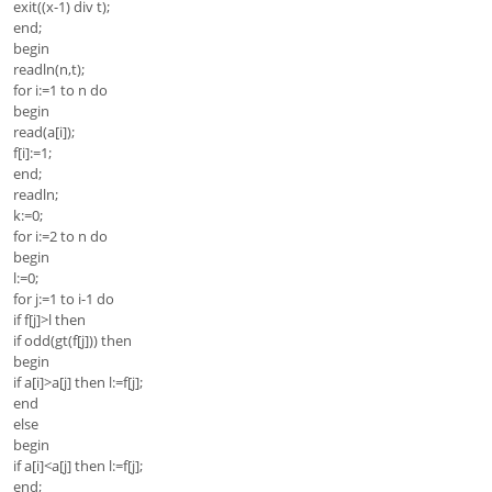
exit((x-1) div t);
end;
begin
readln(n,t);
for i:=1 to n do
begin
read(a[i]);
f[i]:=1;
end;
readln;
k:=0;
for i:=2 to n do
begin
l:=0;
for j:=1 to i-1 do
if f[j]>l then
if odd(gt(f[j])) then
begin
if a[i]>a[j] then l:=f[j];
end
else
begin
if a[i]<a[j] then l:=f[j];
end;