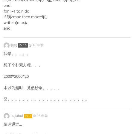
end;
for i:=1 to n do
if f[i]>max then max:=f[i];
writeln(max);
end.
明慧
@
16 年前
LV 10
我晕。。。。。
想了个朴素方程。。。
2000*2000*20
本以为超时，竟然秒杀。。。。。
囧。。。。。。。。。。。。。。。。。。。。。
liujiahui
@
16 年前
LV 7
编译通过...