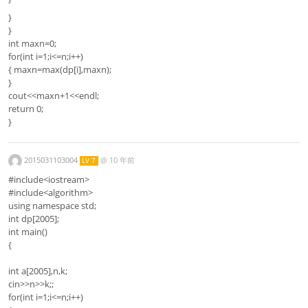
}
}
int maxn=0;
for(int i=1;i<=n;i++)
{ maxn=max(dp[i],maxn);
}
cout<<maxn+1<<endl;
return 0;
}
2015031103004
@
10 年前
LV 7
#include<iostream>
#include<algorithm>
using namespace std;
int dp[2005];
int main()
{
int a[2005],n,k;
cin>>n>>k;;
for(int i=1;i<=n;i++)