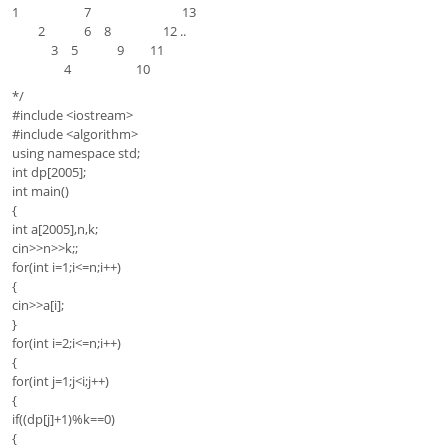
1 7 13
2 6 8 12 ..
3 5 9 11
4 10
*/
#include <iostream>
#include <algorithm>
using namespace std;
int dp[2005];
int main()
{
int a[2005],n,k;
cin>>n>>k;;
for(int i=1;i<=n;i++)
{
cin>>a[i];
}
for(int i=2;i<=n;i++)
{
for(int j=1;j<i;j++)
{
if((dp[j]+1)%k==0)
{