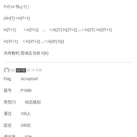
f={f or f[k,j-1] |
(0H[T] >H[T+1]
H[T+1] < H[T+2] ... < H[2T] H[2T+2] ... > H[3T] >H[3T+1]
H[3T+1] < H[3T+2] ... < H[4T] h[i]
为奇数时,需满足当前 h[k]
laz
@
16 年前
LV 10
Flag Accepted
题号 P1686
类型(?) 动态规划
通过 100人
提交 240次
通过率 42%