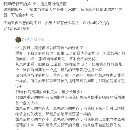
我j助于循环的第1个，但是可以给后面
递减的服务；但如果当前最大的是处于t+2时，后面就必须是递增才能更
新，可能会有bug。
不知道自己想的对不对。如果大家有什么看法，欢迎call我的QQ：
841249284 峰哥
S.Y.F
@
12 年前
经过探讨，我好像可以解答自己的疑虑了：
重复一下我之前的顾虑：如果i点当前最优是后周期，但我如果不打
前面的几点，那i点当作前周期，答案会不会更优。
从总体来看：如果我i点最优已经在后周期了，如果我不打前面几
个，当作前周期的一个点，最后的结果肯定也是一样。
因为就算当作前周期，重新开始一个循环，循环的总次数也无非是
一样的。而且如果我重新开始的循环没有后周期，那我的答案肯定
没有
那i当作后周期的点长度大，至少长度少1.
那如果重开的循环有后周期呢？那我们再来考虑重开循环的后周期
首个点的大小。
如果后周期的首点大于原先循环的中点，那我接下来肯定可以继续
继承之前的状态。那最后的结果就还是一样的。
如果后周期的首点小于原先循环的中点，那我把首点又能当作原先
循环的中点，再次继承原先循环的长度，结果也不会超过原先长