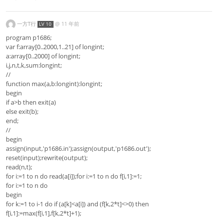
一方T行
@
11 年前
LV 10
program p1686;
var f:array[0..2000,1..21] of longint;
a:array[0..2000] of longint;
i,j,n,t,k,sum:longint;
//
function max(a,b:longint):longint;
begin
if a>b then exit(a)
else exit(b);
end;
//
begin
assign(input,'p1686.in');assign(output,'p1686.out');
reset(input);rewrite(output);
read(n,t);
for i:=1 to n do read(a[i]);for i:=1 to n do f[i,1]:=1;
for i:=1 to n do
begin
for k:=1 to i-1 do if (a[k]<a[i]) and (f[k,2*t]<>0) then
f[i,1]:=max(f[i,1],f[k,2*t]+1);