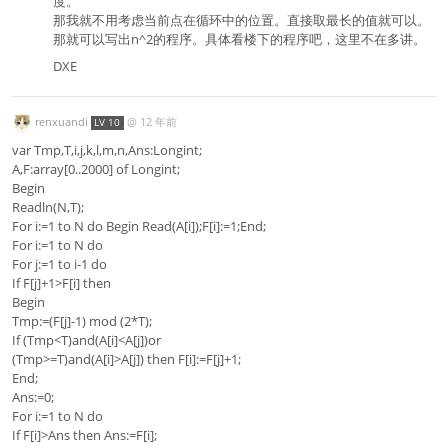
度。
那我就不用考虑当前点在循环中的位置。直接取最长的值就可以。
那就可以写出n^2的程序。具体看楼下的程序吧，这里不在多讲。
DXE
renxuandi
@
12 年前
LV 10
var Tmp,T,i,j,k,l,m,n,Ans:Longint;
A,F:array[0..2000] of Longint;
Begin
Readln(N,T);
For i:=1 to N do Begin Read(A[i]);F[i]:=1;End;
For i:=1 to N do
For j:=1 to i-1 do
If F[j]+1>F[i] then
Begin
Tmp:=(F[j]-1) mod (2*T);
If (Tmp<T)and(A[i]<A[j])or
(Tmp>=T)and(A[i]>A[j]) then F[i]:=F[j]+1;
End;
Ans:=0;
For i:=1 to N do
If F[i]>Ans then Ans:=F[i];