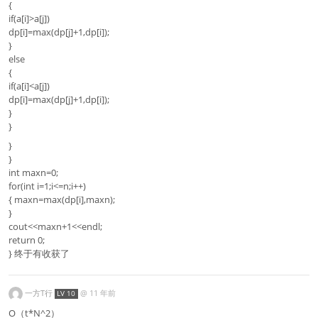
{
if(a[i]>a[j])
dp[i]=max(dp[j]+1,dp[i]);
}
else
{
if(a[i]<a[j])
dp[i]=max(dp[j]+1,dp[i]);
}
}
}
}
int maxn=0;
for(int i=1;i<=n;i++)
{ maxn=max(dp[i],maxn);
}
cout<<maxn+1<<endl;
return 0;
} 终于有收获了
一方T行
@
11 年前
LV 10
O（t*N^2）