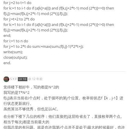
for j:=2 to t+1 do
for k:=1 to i-1 do if (a[k]>a[i]) and (f[k,(j+2*t-1) mod (2*t)]<>0) then
f[i,j]:=max(f[k,(j+2*t-1) mod (2*t)],f[i,j]);
for j:=t+2 to 2*t do
for k:=1 to i-1 do if (a[k]<a[i]) and (f[k,(j+2*t-1) mod (2*t)]<>0) then
f[i,j]:=max(f[k,(j+2*t-1) mod (2*t)],f[i,j]);
end;
for i:=1 to n do
for j:=1 to 2*t do sum:=max(sum,(f[i,j]-1)*2*t+j);
write(sum);
close(output);
end.
S.Y.F
@
12 年前
LV 10
觉得楼下都好牛，写的都是N^2的
我写的是T*N^2
f[i,j]表示当前在i个点时，处于循环的第j个位置。枚举前状态f【k，j-1】进
行状态更新就行。
虽然算法不够优秀，但也足以AC。
在分析下楼下几位的程序：他们直接把j这层给省去了，直接枚举两个点。
相当于每次j都是当前最大的
但我总觉的有问题。就是也许我第i个点并不是处于j最大的时候最好，也许