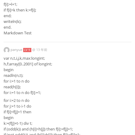
f[i]:=l+1;
if f[i]>k then k:=f[i];
end;
writeln(k);
end.
Markdown Test
panyue
@
13 年前
LV 9
var n,t,i,j,k,max:longint;
h,f:array[0..2001] of longint;
begin
readln(n,t);
for i:=1 to n do
read(h[i]);
for i:=1 to n do f[i]:=1;
for i:=2 to n do
for j:=1 to i-1 do
if f[i]<f[j]+1 then
begin
k:=(f[j]+t-1) div t;
if (odd(k)) and (h[i]<h[j]) then f[i]:=f[j]+1;
if (not odd(k)) and (h[i]>h[j]) then f[i]:=f[j]+1;