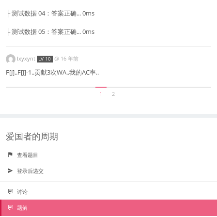
├ 测试数据 04：答案正确... 0ms
├ 测试数据 05：答案正确... 0ms
lxyxynt
@
16 年前
LV 10
F[J]..F[J]-1..贡献3次WA..我的AC率..
1
2
爱国者的周期
查看题目
登录后递交
讨论
题解