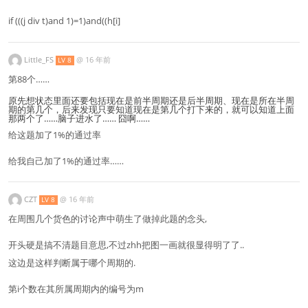
if (((j div t)and 1)=1)and((h[i]
Little_FS
@
16 年前
LV 8
第88个……
原先想状态里面还要包括现在是前半周期还是后半周期、现在是所在半周
期的第几个，后来发现只要知道现在是第几个打下来的，就可以知道上面
那两个了……脑子进水了…… 囧啊……
给这题加了1%的通过率
给我自己加了1%的通过率……
CZT
@
16 年前
LV 8
在周围几个货色的讨论声中萌生了做掉此题的念头,
开头硬是搞不清题目意思,不过zhh把图一画就很显得明了了..
这边是这样判断属于哪个周期的.
第i个数在其所属周期内的编号为m