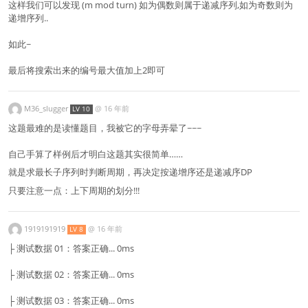
这样我们可以发现 (m mod turn) 如为偶数则属于递减序列,如为奇数则为
递增序列..
如此~
最后将搜索出来的编号最大值加上2即可
M36_slugger
@
16 年前
LV 10
这题最难的是读懂题目，我被它的字母弄晕了~~~
自己手算了样例后才明白这题其实很简单……
就是求最长子序列时判断周期，再决定按递增序还是递减序DP
只要注意一点：上下周期的划分!!!
1919191919
@
16 年前
LV 8
├ 测试数据 01：答案正确... 0ms
├ 测试数据 02：答案正确... 0ms
├ 测试数据 03：答案正确... 0ms