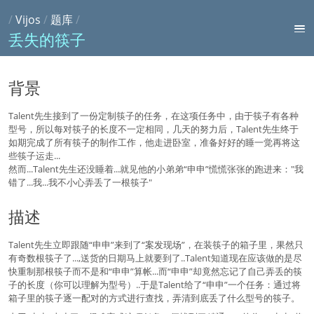
/
Vijos
/
题库
/
丢失的筷子
背景
Talent先生接到了一份定制筷子的任务，在这项任务中，由于筷子有各种
型号，所以每对筷子的长度不一定相同，几天的努力后，Talent先生终于
如期完成了所有筷子的制作工作，他走进卧室，准备好好的睡一觉再将这
些筷子运走...
然而...Talent先生还没睡着...就见他的小弟弟“申申”慌慌张张的跑进来："我
错了...我...我不小心弄丢了一根筷子"
描述
Talent先生立即跟随“申申”来到了“案发现场”，在装筷子的箱子里，果然只
有奇数根筷子了...,送货的日期马上就要到了..Talent知道现在应该做的是尽
快重制那根筷子而不是和“申申”算帐...而“申申”却竟然忘记了自己弄丢的筷
子的长度（你可以理解为型号）..于是Talent给了“申申”一个任务：通过将
箱子里的筷子逐一配对的方式进行查找，弄清到底丢了什么型号的筷子。