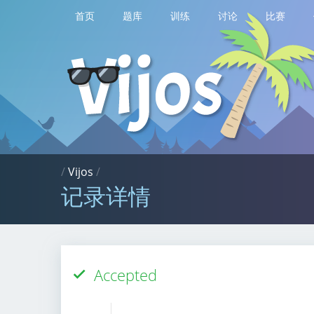
首页
题库
训练
讨论
比赛
/
Vijos
/
记录详情
Accepted