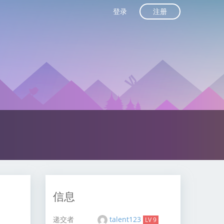
注册
登录
信息
递交者
talent123
LV 9