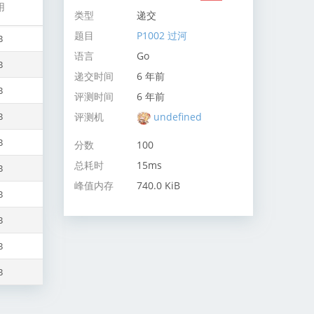
用
类型
递交
题目
P1002 过河
B
语言
Go
B
递交时间
6 年前
B
评测时间
6 年前
评测机
undefined
B
B
分数
100
总耗时
15ms
B
峰值内存
740.0 KiB
B
B
B
B