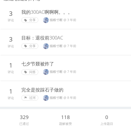
我的300AC啊啊啊。。。
3
猫粮寸断
@
3 年前
分享
评论
目标：退役前300AC
3
猫粮寸断
@
7 年前
分享
评论
七夕节叕被炸了
1
猫粮寸断
@
7 年前
问答
评论
完全是按踩石子做的
1
猫粮寸断
@
8 年前
过河
评论
329
118
0
已通过
题解被赞
上传题目