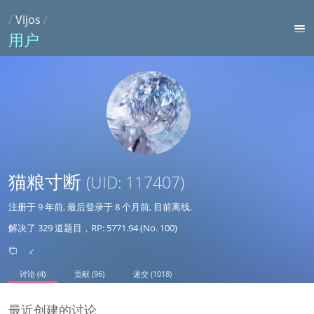
/
Vijos
/
用户
猫粮寸断
(UID: 117407)
注册于
9 年前
, 最后登录于
8 个月前
, 目前离线.
解决了 329 道题目，RP: 5771.94 (No. 100)
♂
讨论 (4)
贡献 (96)
递交 (1018)
最近创建的讨论