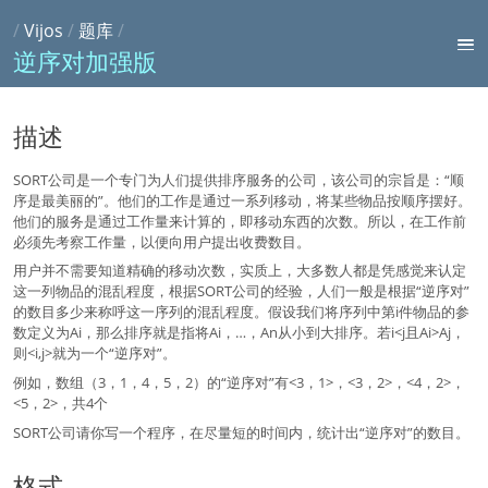
/
Vijos
/
题库
/
逆序对加强版
描述
SORT公司是一个专门为人们提供排序服务的公司，该公司的宗旨是：“顺
序是最美丽的”。他们的工作是通过一系列移动，将某些物品按顺序摆好。
他们的服务是通过工作量来计算的，即移动东西的次数。所以，在工作前
必须先考察工作量，以便向用户提出收费数目。
用户并不需要知道精确的移动次数，实质上，大多数人都是凭感觉来认定
这一列物品的混乱程度，根据SORT公司的经验，人们一般是根据“逆序对”
的数目多少来称呼这一序列的混乱程度。假设我们将序列中第i件物品的参
数定义为Ai，那么排序就是指将Ai，…，An从小到大排序。若i<j且Ai>Aj，
则<i,j>就为一个“逆序对”。
例如，数组（3，1，4，5，2）的“逆序对”有<3，1>，<3，2>，<4，2>，
<5，2>，共4个
SORT公司请你写一个程序，在尽量短的时间内，统计出“逆序对”的数目。
格式