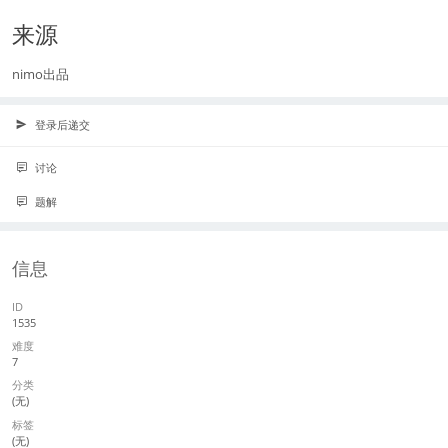
来源
nimo出品
登录后递交
讨论
题解
信息
ID
1535
难度
7
分类
(无)
标签
(无)