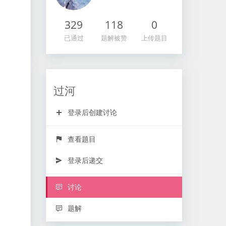
329
118
0
已通过
题解被赞
上传题目
过河
登录后创建讨论
查看题目
登录后递交
讨论
题解