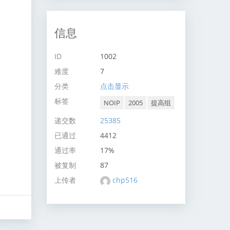
信息
ID
1002
难度
7
分类
点击显示
标签
NOIP
2005
提高组
递交数
25385
已通过
4412
通过率
17%
被复制
87
上传者
chp516