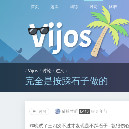
首页
题库
训练
讨论
比赛
/
Vijos
/
讨论
/
过河
/
完全是按踩石子做的
猫粮寸断
@
9 年前
过河
LV 10
昨晚试了三四次不过才发现是不踩石子...就很伤心