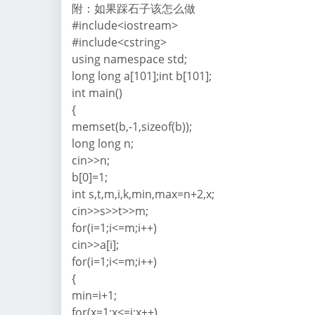
附：如果踩石子该怎么做
#include<iostream>
#include<cstring>
using namespace std;
long long a[101];int b[101];
int main()
{
memset(b,-1,sizeof(b));
long long n;
cin>>n;
b[0]=1;
int s,t,m,i,k,min,max=n+2,x;
cin>>s>>t>>m;
for(i=1;i<=m;i++)
cin>>a[i];
for(i=1;i<=m;i++)
{
min=i+1;
for(x=1;x<=i;x++)