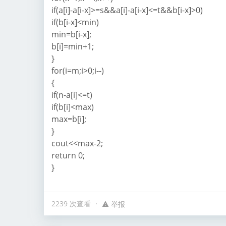
if(a[i]-a[i-x]>=s&&a[i]-a[i-x]<=t&&b[i-x]>0)
if(b[i-x]<min)
min=b[i-x];
b[i]=min+1;
}
for(i=m;i>0;i--)
{
if(n-a[i]<=t)
if(b[i]<max)
max=b[i];
}
cout<<max-2;
return 0;
}
2239 次查看
举报