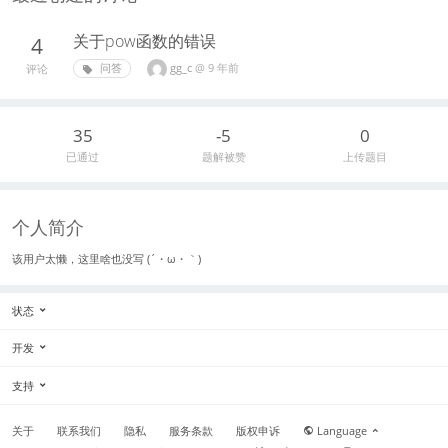
关于pow函数的错误
4
gg_c
@
9 年前
问答
评论
35
-5
0
已通过
题解被赞
上传题目
个人简介
该用户太懒，这里啥也没写 (´・ω・｀)
状态
开发
支持
关于
联系我们
隐私
服务条款
版权申诉
Language