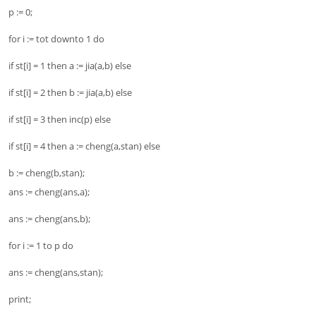
p := 0;
for i := tot downto 1 do
if st[i] = 1 then a := jia(a,b) else
if st[i] = 2 then b := jia(a,b) else
if st[i] = 3 then inc(p) else
if st[i] = 4 then a := cheng(a,stan) else
b := cheng(b,stan);
ans := cheng(ans,a);
ans := cheng(ans,b);
for i := 1 to p do
ans := cheng(ans,stan);
print;