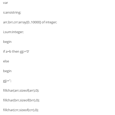
var
s:ansistring;
arr,brr,crr:array[0..10000] of integer;
i,sum:integer;
begin
if a=b then gjj:='0'
else
begin
gjj:='';
fillchar(arr,sizeof(arr),0);
fillchar(brr,sizeof(brr),0);
fillchar(crr,sizeof(crr),0);