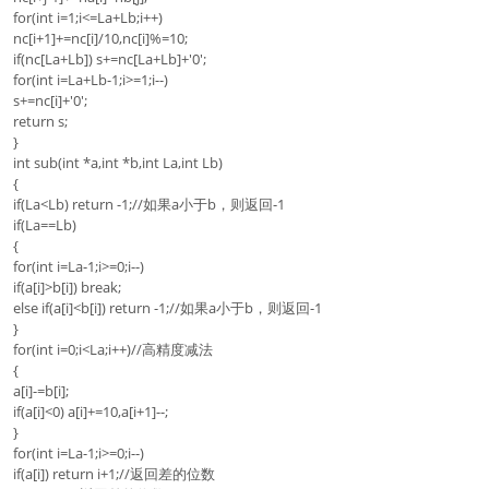
for(int i=1;i<=La+Lb;i++)
nc[i+1]+=nc[i]/10,nc[i]%=10;
if(nc[La+Lb]) s+=nc[La+Lb]+'0';
for(int i=La+Lb-1;i>=1;i--)
s+=nc[i]+'0';
return s;
}
int sub(int *a,int *b,int La,int Lb)
{
if(La<Lb) return -1;//如果a小于b，则返回-1
if(La==Lb)
{
for(int i=La-1;i>=0;i--)
if(a[i]>b[i]) break;
else if(a[i]<b[i]) return -1;//如果a小于b，则返回-1
}
for(int i=0;i<La;i++)//高精度减法
{
a[i]-=b[i];
if(a[i]<0) a[i]+=10,a[i+1]--;
}
for(int i=La-1;i>=0;i--)
if(a[i]) return i+1;//返回差的位数