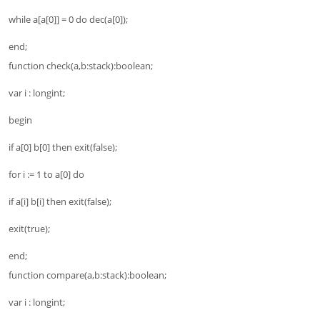
while a[a[0]] = 0 do dec(a[0]);
end;
function check(a,b:stack):boolean;
var i : longint;
begin
if a[0] b[0] then exit(false);
for i := 1 to a[0] do
if a[i] b[i] then exit(false);
exit(true);
end;
function compare(a,b:stack):boolean;
var i : longint;