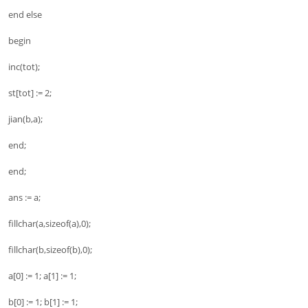
end else
begin
inc(tot);
st[tot] := 2;
jian(b,a);
end;
end;
ans := a;
fillchar(a,sizeof(a),0);
fillchar(b,sizeof(b),0);
a[0] := 1; a[1] := 1;
b[0] := 1; b[1] := 1;