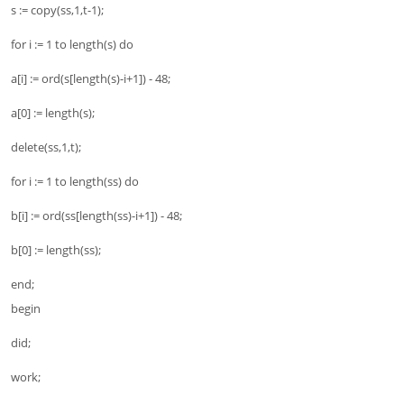
s := copy(ss,1,t-1);
for i := 1 to length(s) do
a[i] := ord(s[length(s)-i+1]) - 48;
a[0] := length(s);
delete(ss,1,t);
for i := 1 to length(ss) do
b[i] := ord(ss[length(ss)-i+1]) - 48;
b[0] := length(ss);
end;
begin
did;
work;