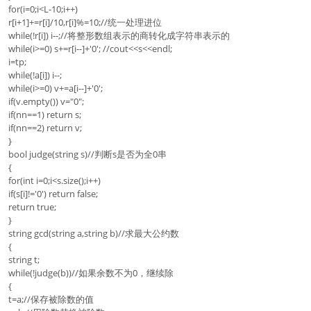
for(i=0;i<L-10;i++)
r[i+1]+=r[i]/10,r[i]%=10;//统一处理进位
while(!r[i]) i--;//将整形数组表示的商转化成字符串表示的
while(i>=0) s+=r[i--]+'0'; //cout<<s<<endl;
i=tp;
while(!a[i]) i--;
while(i>=0) v+=a[i--]+'0';
if(v.empty()) v="0";
if(nn==1) return s;
if(nn==2) return v;
}
bool judge(string s)//判断s是否为全0串
{
for(int i=0;i<s.size();i++)
if(s[i]!='0') return false;
return true;
}
string gcd(string a,string b)//求最大公约数
{
string t;
while(!judge(b))//如果余数不为0，继续除
{
t=a;//保存被除数的值