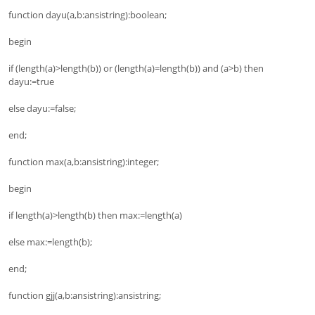
function dayu(a,b:ansistring):boolean;
begin
if (length(a)>length(b)) or (length(a)=length(b)) and (a>b) then
dayu:=true
else dayu:=false;
end;
function max(a,b:ansistring):integer;
begin
if length(a)>length(b) then max:=length(a)
else max:=length(b);
end;
function gjj(a,b:ansistring):ansistring;