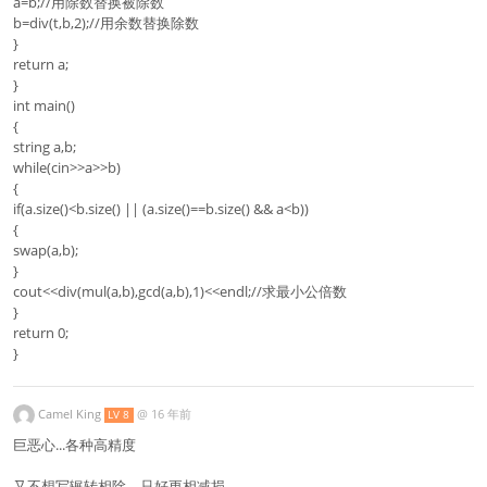
a=b;//用除数替换被除数
b=div(t,b,2);//用余数替换除数
}
return a;
}
int main()
{
string a,b;
while(cin>>a>>b)
{
if(a.size()<b.size() || (a.size()==b.size() && a<b))
{
swap(a,b);
}
cout<<div(mul(a,b),gcd(a,b),1)<<endl;//求最小公倍数
}
return 0;
}
Camel King
@
16 年前
LV 8
巨恶心...各种高精度
又不想写辗转相除，只好更相减损