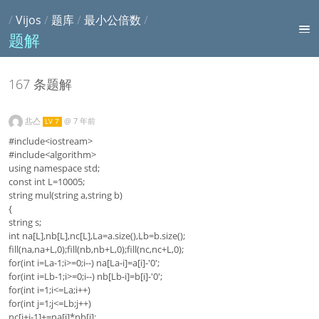
/
Vijos
/
题库
/
最小公倍数
/
题解
167 条题解
丠亼
@
7 年前
LV 7
#include<iostream>
#include<algorithm>
using namespace std;
const int L=10005;
string mul(string a,string b)
{
string s;
int na[L],nb[L],nc[L],La=a.size(),Lb=b.size();
fill(na,na+L,0);fill(nb,nb+L,0);fill(nc,nc+L,0);
for(int i=La-1;i>=0;i--) na[La-i]=a[i]-'0';
for(int i=Lb-1;i>=0;i--) nb[Lb-i]=b[i]-'0';
for(int i=1;i<=La;i++)
for(int j=1;j<=Lb;j++)
nc[i+j-1]+=na[i]*nb[j];