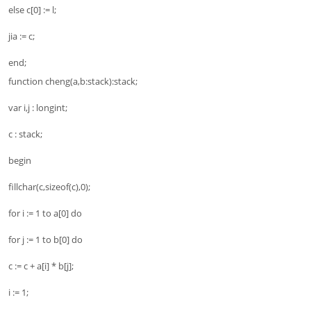
else c[0] := l;
jia := c;
end;
function cheng(a,b:stack):stack;
var i,j : longint;
c : stack;
begin
fillchar(c,sizeof(c),0);
for i := 1 to a[0] do
for j := 1 to b[0] do
c := c + a[i] * b[j];
i := 1;