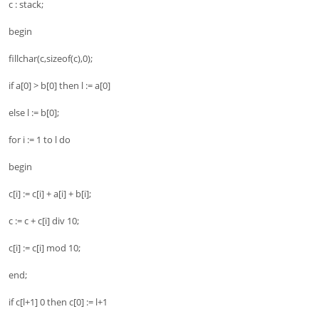
c : stack;
begin
fillchar(c,sizeof(c),0);
if a[0] > b[0] then l := a[0]
else l := b[0];
for i := 1 to l do
begin
c[i] := c[i] + a[i] + b[i];
c := c + c[i] div 10;
c[i] := c[i] mod 10;
end;
if c[l+1] 0 then c[0] := l+1