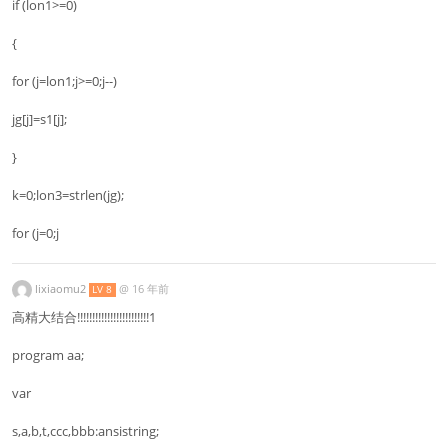
if (lon1>=0)
{
for (j=lon1;j>=0;j--)
jg[j]=s1[j];
}
k=0;lon3=strlen(jg);
for (j=0;j
lixiaomu2
@
16 年前
LV 8
高精大结合!!!!!!!!!!!!!!!!!!!!!!!!1
program aa;
var
s,a,b,t,ccc,bbb:ansistring;