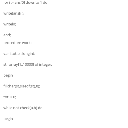
for i := ans[0] downto 1 do
write(ans[i]);
writeln;
end;
procedure work;
var i,tot,p : longint;
st : array[1..10000] of integer;
begin
fillchar(st,sizeof(st),0);
tot := 0;
while not check(a,b) do
begin