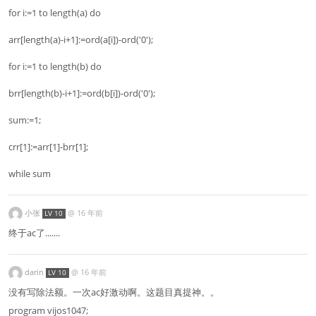
for i:=1 to length(a) do
arr[length(a)-i+1]:=ord(a[i])-ord('0');
for i:=1 to length(b) do
brr[length(b)-i+1]:=ord(b[i])-ord('0');
sum:=1;
crr[1]:=arr[1]-brr[1];
while sum
小张
@
16 年前
LV 10
终于ac了.......
darin
@
16 年前
LV 10
没有写除法额。一次ac好激动啊。这题目真提神。。
program vijos1047;