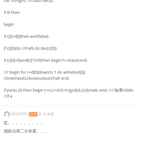
var i:longint; //c0)do dec(i);
if i0 then
begin
if c[i]>d[i]then exit(false);
if c[i]0)do //if e0) do dec(c[0]);
if (c[0]=0)and(c[1]=0)then begin h:=d;exit;end;
/// begin for i:=d[0]downto 1 do writeln(d[i]);
close(input);close(output);halt end;
if pan(c,d) then begin t:=c;c:=d;d:=t;{gcd(d,c);}break; end; ////如果c0)do
//if e
657267701
@
16 年前
LV 8
哎。。。。。。。。。
我除法用二分答案。。。