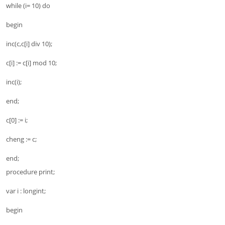
while (i= 10) do
begin
inc(c,c[i] div 10);
c[i] := c[i] mod 10;
inc(i);
end;
c[0] := i;
cheng := c;
end;
procedure print;
var i : longint;
begin