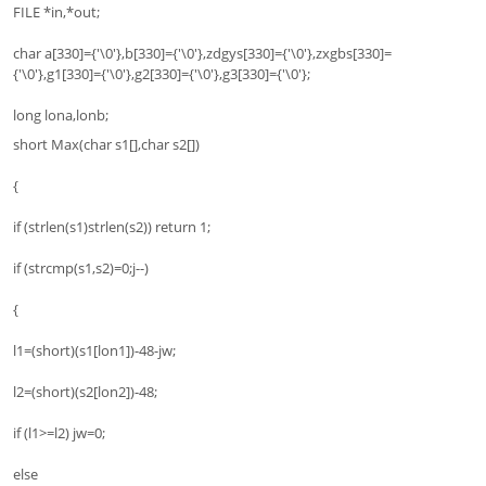
FILE *in,*out;
char a[330]={'\0'},b[330]={'\0'},zdgys[330]={'\0'},zxgbs[330]=
{'\0'},g1[330]={'\0'},g2[330]={'\0'},g3[330]={'\0'};
long lona,lonb;
short Max(char s1[],char s2[])
{
if (strlen(s1)strlen(s2)) return 1;
if (strcmp(s1,s2)=0;j--)
{
l1=(short)(s1[lon1])-48-jw;
l2=(short)(s2[lon2])-48;
if (l1>=l2) jw=0;
else