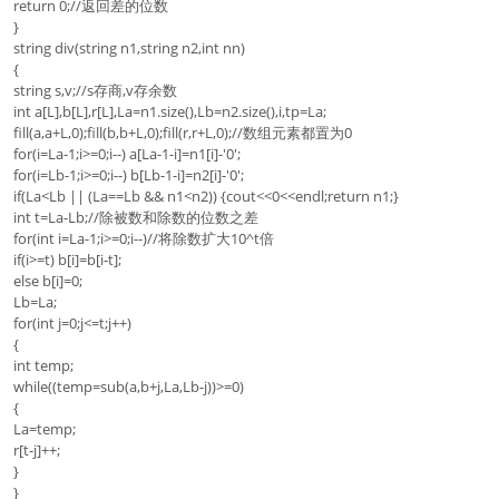
return 0;//返回差的位数
}
string div(string n1,string n2,int nn)
{
string s,v;//s存商,v存余数
int a[L],b[L],r[L],La=n1.size(),Lb=n2.size(),i,tp=La;
fill(a,a+L,0);fill(b,b+L,0);fill(r,r+L,0);//数组元素都置为0
for(i=La-1;i>=0;i--) a[La-1-i]=n1[i]-'0';
for(i=Lb-1;i>=0;i--) b[Lb-1-i]=n2[i]-'0';
if(La<Lb || (La==Lb && n1<n2)) {cout<<0<<endl;return n1;}
int t=La-Lb;//除被数和除数的位数之差
for(int i=La-1;i>=0;i--)//将除数扩大10^t倍
if(i>=t) b[i]=b[i-t];
else b[i]=0;
Lb=La;
for(int j=0;j<=t;j++)
{
int temp;
while((temp=sub(a,b+j,La,Lb-j))>=0)
{
La=temp;
r[t-j]++;
}
}