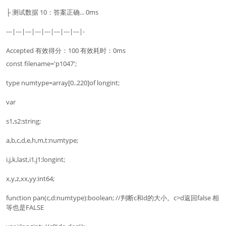
├ 测试数据 10：答案正确... 0ms
---|---|---|---|---|---|---|---|-
Accepted 有效得分：100 有效耗时：0ms
const filename='p1047';
type numtype=array[0..220]of longint;
var
s1,s2:string;
a,b,c,d,e,h,m,t:numtype;
i,j,k,last,i1,j1:longint;
x,y,z,xx,yy:int64;
function pan(c,d:numtype):boolean; //判断c和d的大小。c>d返回false 相
等也是FALSE