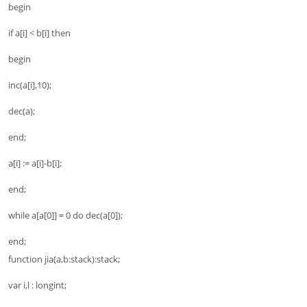
begin
if a[i] < b[i] then
begin
inc(a[i],10);
dec(a);
end;
a[i] := a[i]-b[i];
end;
while a[a[0]] = 0 do dec(a[0]);
end;
function jia(a,b:stack):stack;
var i,l : longint;