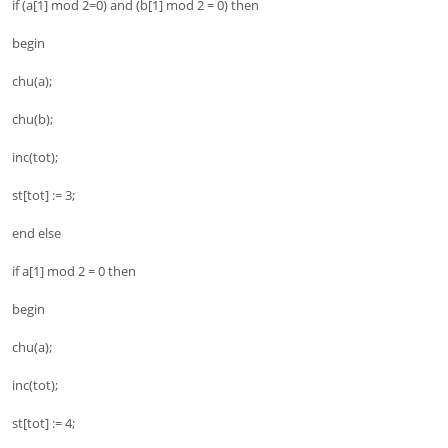
if (a[1] mod 2=0) and (b[1] mod 2 = 0) then
begin
chu(a);
chu(b);
inc(tot);
st[tot] := 3;
end else
if a[1] mod 2 = 0 then
begin
chu(a);
inc(tot);
st[tot] := 4;