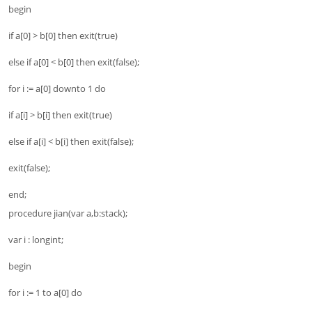
begin
if a[0] > b[0] then exit(true)
else if a[0] < b[0] then exit(false);
for i := a[0] downto 1 do
if a[i] > b[i] then exit(true)
else if a[i] < b[i] then exit(false);
exit(false);
end;
procedure jian(var a,b:stack);
var i : longint;
begin
for i := 1 to a[0] do