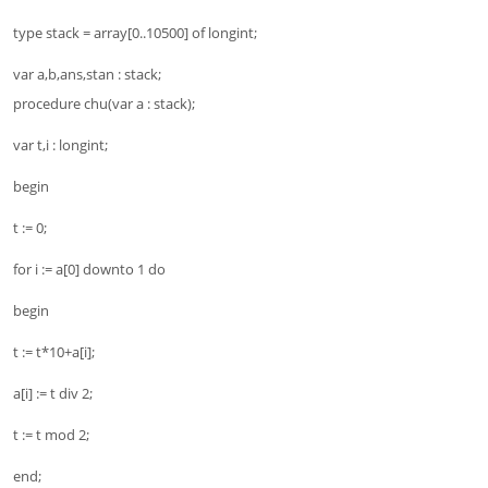
type stack = array[0..10500] of longint;
var a,b,ans,stan : stack;
procedure chu(var a : stack);
var t,i : longint;
begin
t := 0;
for i := a[0] downto 1 do
begin
t := t*10+a[i];
a[i] := t div 2;
t := t mod 2;
end;