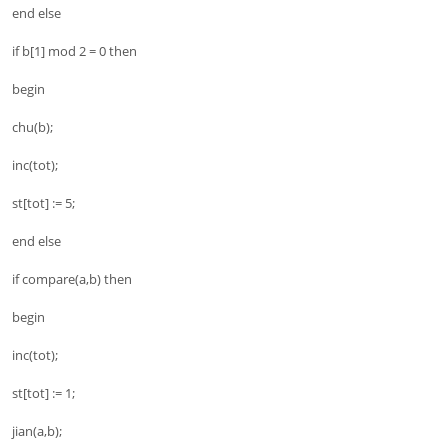
end else
if b[1] mod 2 = 0 then
begin
chu(b);
inc(tot);
st[tot] := 5;
end else
if compare(a,b) then
begin
inc(tot);
st[tot] := 1;
jian(a,b);