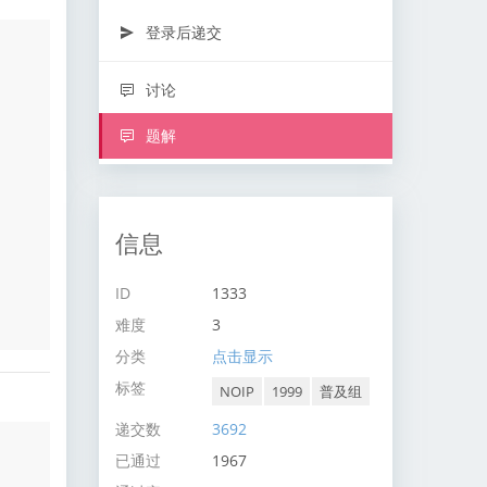
登录后递交
讨论
题解
信息
ID
1333
难度
3
分类
点击显示
标签
NOIP
1999
普及组
递交数
3692
已通过
1967