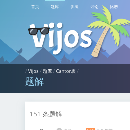
首页
题库
训练
讨论
比赛
/
Vijos
/
题库
/
Cantor表
/
题解
151 条题解