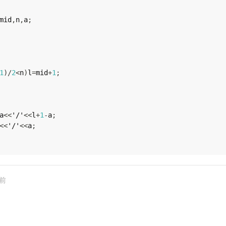
mid
,
n
,
a
;
1
)
/
2
<
n
)
l
=
mid
+
1
;
a
<<
'/'
<<
l
+
1
-
a
;
<<
'/'
<<
a
;
年前