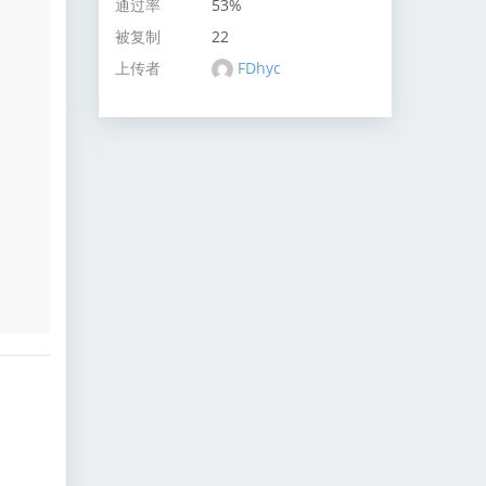
通过率
53%
被复制
22
上传者
FDhyc