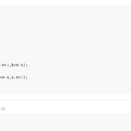
-
n
+
1
,
k
+
n
-
s
)
;
+
n
-
s
,
s
-
n
+
1
)
;
年前