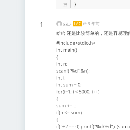
}
1
gg_c
@
9 年前
LV 7
哈哈 还是比较简单的，还是容易理
#include<stdio.h>
int main()
{
int n;
scanf("%d",&n);
int i;
int sum = 0;
for(i=1; i < 5000; i++)
{
sum += i;
if(n <= sum)
{
if(i%2 == 0) printf("%d/%d",i-(sum