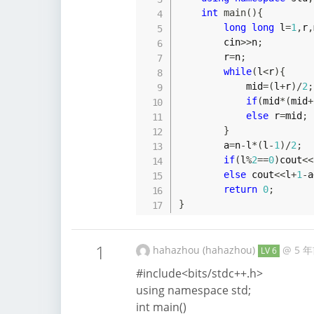
int
main
(
)
{
long
long
 l
=
1
,
r
,
        cin
>>
n
;
        r
=
n
;
while
(
l
<
r
)
{
            mid
=
(
l
+
r
)
/
2
;
if
(
mid
*
(
mid
+
else
 r
=
mid
;
}
        a
=
n
-
l
*
(
l
-
1
)
/
2
;
if
(
l
%
2
==
0
)
cout
<<
else
 cout
<<
l
+
1
-
a
return
0
;
}
1
hahazhou (hahazhou)
@
5 
LV 6
#include<bits/stdc++.h>
using namespace std;
int main()