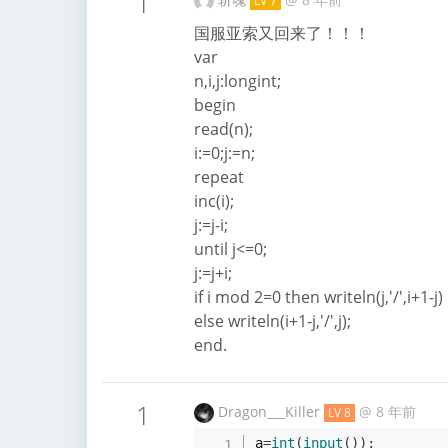
1
LV 7
国服亚索又回来了！！！
var
n,i,j:longint;
begin
read(n);
i:=0;j:=n;
repeat
inc(i);
j:=j-i;
until j<=0;
j:=j+i;
if i mod 2=0 then writeln(j,'/',i+1-j)
else writeln(i+1-j,'/',j);
end.
1
Dragon___Killer
@
8 年前
LV 8
a
=
int
(
input
(
)
)
;