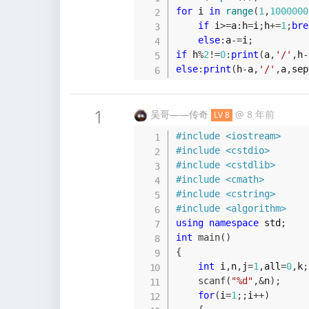
for
 i 
in
range
(
1
,
1000000
if
 i
>=
a
:
h
=
i
;
h
+=
1
;
bre
else
:
a
-=
i
;
if
 h
%
2
!=
0
:
print
(
a
,
'/'
,
h
-
else
:
print
(
h
-
a
,
'/'
,
a
,
sep
1
吴哥——传奇
@
8 年前
LV 8
#
include
<iostream>
#
include
<cstdio>
#
include
<cstdlib>
#
include
<cmath>
#
include
<cstring>
#
include
<algorithm>
using
namespace
 std
;
int
main
(
)
{
int
 i
,
n
,
j
=
1
,
all
=
0
,
k
;
scanf
(
"%d"
,
&
n
)
;
for
(
i
=
1
;
;
i
++
)