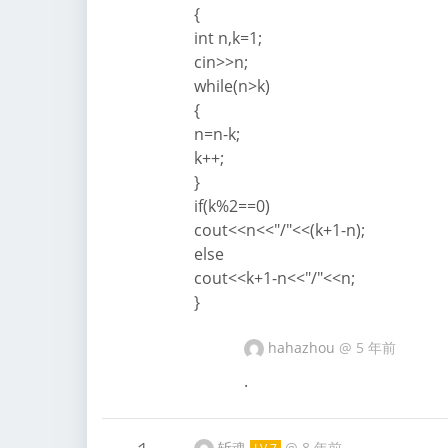
{
int n,k=1;
cin>>n;
while(n>k)
{
n=n-k;
k++;
}
if(k%2==0)
cout<<n<<"/"<<(k+1-n);
else
cout<<k+1-n<<"/"<<n;
}
hahazhou
@
5 年前
.
斩魂
@
8 年前