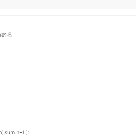
解的吧
-n),sum-n+1 );