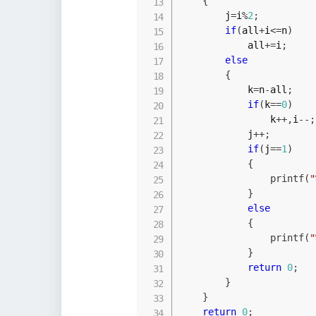
{
        j
=
i
%
2
;
if
(
all
+
i
<=
n
)
            all
+=
i
;
else
{
            k
=
n
-
all
;
if
(
k
==
0
)
                k
++
,
i
--
;
            j
++
;
if
(
j
==
1
)
{
printf
(
"
}
else
{
printf
(
"
}
return
0
;
}
}
return
0
;