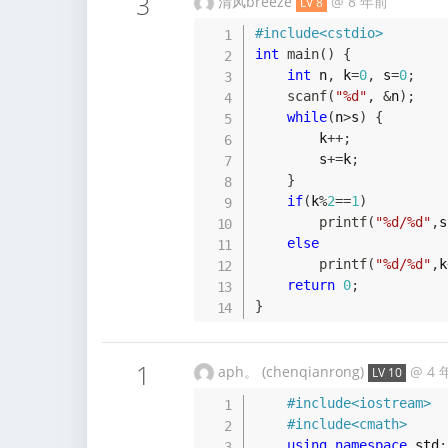
3
清风breeze
@
8 年前
LV 8
#
include
<cstdio>
int
main
(
)
{
int
 n
,
 k
=
0
,
 s
=
0
;
scanf
(
"%d"
,
&
n
)
;
while
(
n
>
s
)
{
        k
++
;
        s
+=
k
;
}
if
(
k
%
2
==
1
)
printf
(
"%d/%d"
,
s
else
printf
(
"%d/%d"
,
k
return
0
;
}
1
aph。 (chenqianrong)
@
4 
LV 10
#
include
<iostream>
#
include
<cmath>
using
namespace
 std
;