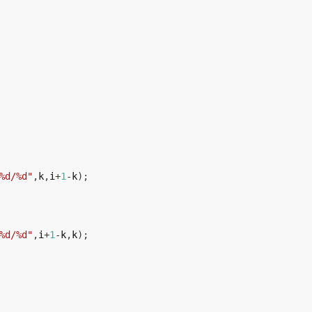
%d/%d"
,
k
,
i
+
1
-
k
)
;
%d/%d"
,
i
+
1
-
k
,
k
)
;