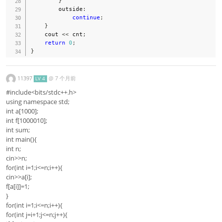
}
        outside
:
continue
;
}
    cout 
<<
 cnt
;
return
0
;
}
11397
@
7 个月前
LV 4
#include<bits/stdc++.h>
using namespace std;
int a[1000];
int f[1000010];
int sum;
int main(){
int n;
cin>>n;
for(int i=1;i<=n;i++){
cin>>a[i];
f[a[i]]=1;
}
for(int i=1;i<=n;i++){
for(int j=i+1;j<=n;j++){