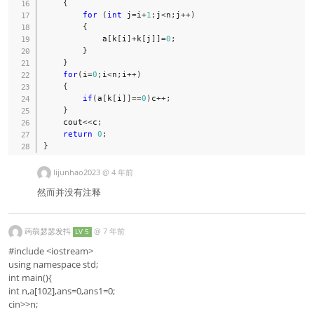
{
for
(
int
 j
=
i
+
1
;
j
<
n
;
j
++
)
{
            a
[
k
[
i
]
+
k
[
j
]
]
=
0
;
}
}
for
(
i
=
0
;
i
<
n
;
i
++
)
{
if
(
a
[
k
[
i
]
]
==
0
)
c
++
;
}
    cout
<<
c
;
return
0
;
}
lijunhao2023
@
4 年前
然而并没有注释
蒟蒻瑟瑟发抖
@
7 年前
LV 5
#include <iostream>
using namespace std;
int main(){
int n,a[102],ans=0,ans1=0;
cin>>n;