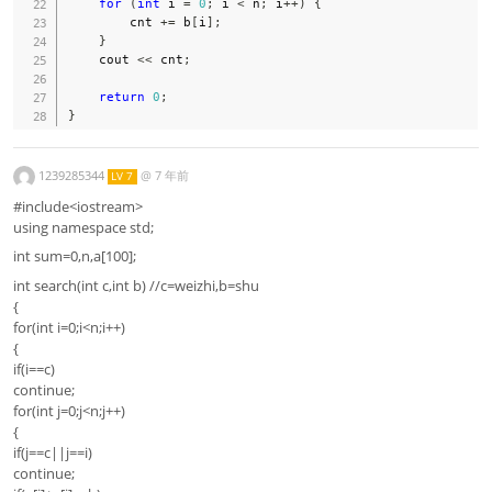
for
(
int
 i 
=
0
;
 i 
<
 n
;
 i
++
)
{
        cnt 
+=
 b
[
i
]
;
}
    cout 
<<
 cnt
;
return
0
;
}
1239285344
@
7 年前
LV 7
#include<iostream>
using namespace std;
int sum=0,n,a[100];
int search(int c,int b) //c=weizhi,b=shu
{
for(int i=0;i<n;i++)
{
if(i==c)
continue;
for(int j=0;j<n;j++)
{
if(j==c||j==i)
continue;