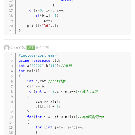
}
for
(
i
=
0
;
 i
<
n
;
 i
++
)
if
(
b
[
i
]
==
1
)
            s
++
;
printf
(
"%d"
,
s
)
;
}
Chris9152
@
4 年前
LV 6
#
include
<iostream>
using
namespace
 std
;
int
 a
[
20002
]
,
k
[
110
]
;
//数组
int
main
(
)
{
int
 n
,
cnt
;
//cnt计数
    cin 
>>
 n
;
for
(
int
 i 
=
0
;
i 
<
 n
;
i
++
)
//读入，记录
{
        cin 
>>
 k
[
i
]
;
        a
[
k
[
i
]
]
=
1
;
}
for
(
int
 i 
=
0
;
i 
<
 n
;
i
++
)
//有相同的记为0
{
for
(
int
 j
=
i
+
1
;
j
<
n
;
j
++
)
{