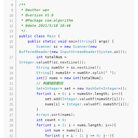
/**

 * @author wpx

 * @version V1.0

 * @Package com.algorithm

 * @date 2021/5/18 10:46

 */
public
class
Main
{
public
static
void
main
(
String
[
]
 args
)
{
Scanner
 sc 
=
new
Scanner
(
new
BufferedReader
(
new
InputStreamReader
(
System
.
in
)
)
)
;
int
 totalNum 
=
Integer
.
valueOf
(
sc
.
nextLine
(
)
)
;
String
 numStr 
=
 sc
.
nextLine
(
)
;
String
[
]
 numsStr 
=
 numStr
.
split
(
" "
)
;
int
[
]
 nums 
=
new
int
[
totalNum
]
;
// 构建辅助数组
Set
<
Integer
>
 set 
=
new
HashSet
<
Integer
>
(
)
;
for
(
int
 i 
=
0
;
 i 
<
 numsStr
.
length
;
 i
++
)
{
            set
.
add
(
Integer
.
valueOf
(
numsStr
[
i
]
)
)
;
            nums
[
i
]
=
Integer
.
valueOf
(
 numsStr
[
i
]
)
;
}
Arrays
.
sort
(
nums
)
;
int
 count 
=
0
;
for
(
int
 i 
=
2
;
 i 
<
 nums
.
length
;
 i
++
)
{
int
 num 
=
 nums
[
i
]
;
for
(
int
 j 
=
 i 
-
1
;
 j 
>=
0
;
 j
--
)
{