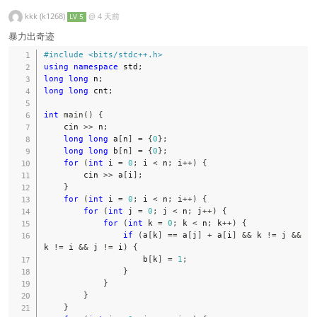
kkk (k1268)
@
4 天前
LV 5
暴力出奇迹
#
include
<bits/stdc++.h>
using
namespace
 std
;
long
long
 n
;
long
long
 cnt
;
int
main
(
)
{
    cin 
>>
 n
;
long
long
 a
[
n
]
=
{
0
}
;
long
long
 b
[
n
]
=
{
0
}
;
for
(
int
 i 
=
0
;
 i 
<
 n
;
 i
++
)
{
        cin 
>>
 a
[
i
]
;
}
for
(
int
 i 
=
0
;
 i 
<
 n
;
 i
++
)
{
for
(
int
 j 
=
0
;
 j 
<
 n
;
 j
++
)
{
for
(
int
 k 
=
0
;
 k 
<
 n
;
 k
++
)
{
if
(
a
[
k
]
==
 a
[
j
]
+
 a
[
i
]
&&
 k 
!=
 j 
&&
k 
!=
 i 
&&
 j 
!=
 i
)
{
                    b
[
k
]
=
1
;
}
}
}
}