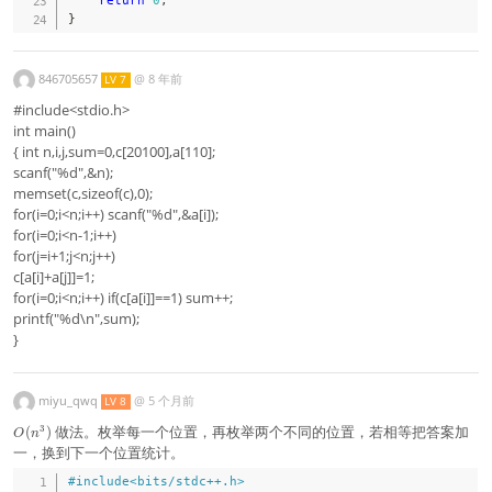
}
846705657
@
8 年前
LV 7
#include<stdio.h>
int main()
{ int n,i,j,sum=0,c[20100],a[110];
scanf("%d",&n);
memset(c,sizeof(c),0);
for(i=0;i<n;i++) scanf("%d",&a[i]);
for(i=0;i<n-1;i++)
for(j=i+1;j<n;j++)
c[a[i]+a[j]]=1;
for(i=0;i<n;i++) if(c[a[i]]==1) sum++;
printf("%d\n",sum);
}
miyu_qwq
@
5 个月前
LV 8
O
做法。枚举每一个位置，再枚举两个不同的位置，若相等把答案加
3
(
)
O
n
(
一，换到下一个位置统计。
n
^
#
include
<bits/stdc++.h>