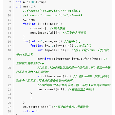
int
 n
,
a
[
105
]
,
tmp
;
int
main
(
)
{
//freopen("count.in","r",stdin);
//freopen("count.out","w",stdout);
    cin
>>
n
;
for
(
int
 i
=
1
;
i
<=
n
;
++
i
)
{
        cin
>>
a
[
i
]
;
//输入数值 
        num
.
insert
(
a
[
i
]
)
;
//用集合方便查找 
}
for
(
int
 i
=
1
;
i
<=
n
;
++
i
)
{
//枚举a[i] 
for
(
int
 j
=
i
+
1
;
j
<=
n
;
++
j
)
{
//枚举a[j] 
int
 tmp
=
a
[
i
]
+
a
[
j
]
;
//接下来定义tmp，它是所枚
举的两数之和 
            set
<
int
>
::
iterator it
=
num
.
find
(
tmp
)
;
// 
直接在集合中查找tmp
//注意，find函数返回的是一个迭代器，所以要用一个迭
代器来存储find的返回值
if
(
it
!=
num
.
end
(
)
)
{
// 在find中，如果没有找
到集合中的元素，那么迭代器会在集合的末尾。
//所以如果it不在集合末尾，那么说明it在集合中出现过 
            res
.
insert
(
*
it
)
;
//在去重集合中插入 
}
}
}
    cout
<<
res
.
size
(
)
;
//直接输出集合内元素数量 
return
0
;