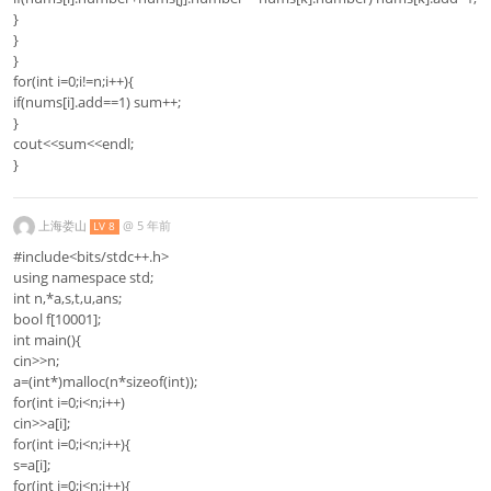
}
}
}
for(int i=0;i!=n;i++){
if(nums[i].add==1) sum++;
}
cout<<sum<<endl;
}
上海娄山
@
5 年前
LV 8
#include<bits/stdc++.h>
using namespace std;
int n,*a,s,t,u,ans;
bool f[10001];
int main(){
cin>>n;
a=(int*)malloc(n*sizeof(int));
for(int i=0;i<n;i++)
cin>>a[i];
for(int i=0;i<n;i++){
s=a[i];
for(int j=0;j<n;j++){