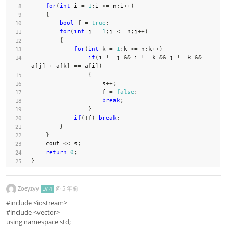
for
(
int
 i 
=
1
;
i 
<=
 n
;
i
++
)
{
bool
 f 
=
true
;
for
(
int
 j 
=
1
;
j 
<=
 n
;
j
++
)
{
for
(
int
 k 
=
1
;
k 
<=
 n
;
k
++
)
if
(
i 
!=
 j 
&&
 i 
!=
 k 
&&
 j 
!=
 k 
&&
a
[
j
]
+
 a
[
k
]
==
 a
[
i
]
)
{
                    s
++
;
                    f 
=
false
;
break
;
}
if
(
!
f
)
break
;
}
}
    cout 
<<
 s
;
return
0
;
}
Zoeyzyy
@
5 年前
LV 4
#include <iostream>
#include <vector>
using namespace std;