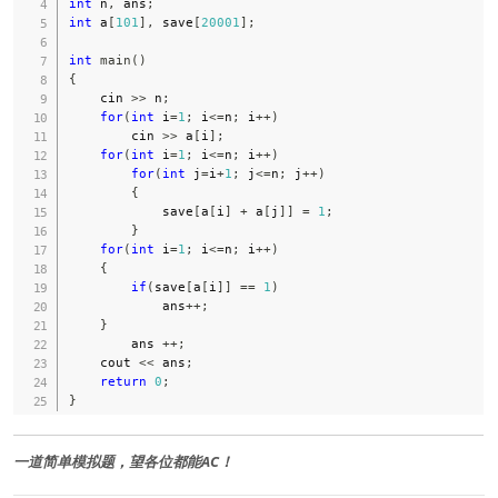
int
 n
,
 ans
;
int
 a
[
101
]
,
 save
[
20001
]
;
int
main
(
)
{
    cin 
>>
 n
;
for
(
int
 i
=
1
;
 i
<=
n
;
 i
++
)
        cin 
>>
 a
[
i
]
;
for
(
int
 i
=
1
;
 i
<=
n
;
 i
++
)
for
(
int
 j
=
i
+
1
;
 j
<=
n
;
 j
++
)
{
            save
[
a
[
i
]
+
 a
[
j
]
]
=
1
;
}
for
(
int
 i
=
1
;
 i
<=
n
;
 i
++
)
{
if
(
save
[
a
[
i
]
]
==
1
)
            ans
++
;
}
        ans 
++
;
    cout 
<<
 ans
;
return
0
;
}
一道简单模拟题，望各位都能AC！