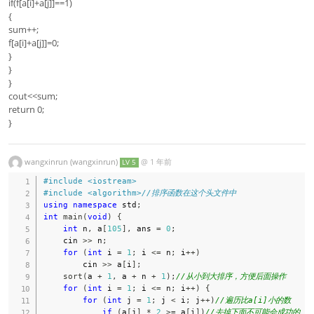
if(f[a[i]+a[j]]==1)
{
sum++;
f[a[i]+a[j]]=0;
}
}
}
cout<<sum;
return 0;
}
wangxinrun (wangxinrun)
@
1 年前
LV 5
#
include
<iostream>
#
include
<algorithm>
//排序函数在这个头文件中
using
namespace
 std
;
int
main
(
void
)
{
int
 n
,
 a
[
105
]
,
 ans 
=
0
;
    cin 
>>
 n
;
for
(
int
 i 
=
1
;
 i 
<=
 n
;
 i
++
)
        cin 
>>
 a
[
i
]
;
sort
(
a 
+
1
,
 a 
+
 n 
+
1
)
;
//从小到大排序，方便后面操作
for
(
int
 i 
=
1
;
 i 
<=
 n
;
 i
++
)
{
for
(
int
 j 
=
1
;
 j 
<
 i
;
 j
++
)
//遍历比a[i]小的数
if
(
a
[
j
]
*
2
>=
 a
[
i
]
)
//去掉下面不可能会成功的