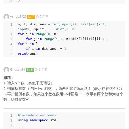
}
yangjz1125
@
7 年前
LV 7
n
,
 l
,
 dic
,
 ans 
=
int
(
input
(
)
)
,
list
(
map
(
int
,
input
(
)
.
split
(
)
)
)
,
dict
(
)
,
0
for
 i 
in
range
(
0
,
 n
)
:
for
 j 
in
range
(
i
+
1
,
 n
)
:
dic
[
l
[
i
]
+
l
[
j
]
]
=
0
for
 i 
in
 l
:
if
 i 
in
 dic
:
ans 
+=
1
print
(
ans
)
Ghost_yht
@
8 年前
LV 5
思路：
1. 读入n个数（类似于废话哎）
2. 扫描所有数（i与i+1~n比较），两两相加并标记为1（表示存在这个和）
3. 再扫描所有数，如果这个数在数组中标记唯一，表示有两个数和为这个
数，则答案数+1
#
include
<iostream>
using
namespace
 std
;