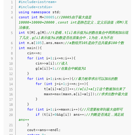
#
include
<iostream>
#
include
<cstdio>
using
namespace
 std
;
const
int
 M
=
20005
;
//20005由于最大值是
10000+10000=20000，const int是静态定义，定义后该值（即M)无
法修改。
int
 t
[
M
]
,
g
[
M
]
;
//t是桶，t[i]表示值为i的数在集合中两两相加出现
了几次，g[i]表示值为i的数是否在原集合中，1为在，0为不在
int
 n
,
a
[
105
]
,
ans
,
maxn
;
//a数组开105是由于总共最多100个数
int
main
(
)
{
    cin
>>
n
;
for
(
int
 i
=
1
;
i
<=
n
;
i
++
)
{
        cin
>>
a
[
i
]
;
//读入
        g
[
a
[
i
]
]
=
1
;
//在集合中赋值为1
}
for
(
int
 i
=
1
;
i
<
n
;
i
++
)
{
//暴力枚举求出可以加出的数
for
(
int
 j
=
i
+
1
;
j
<=
n
;
j
++
)
{
            t
[
a
[
i
]
+
a
[
j
]
]
++
;
//a[i]+a[j]这个数被加出来了
            maxn
=
max
(
maxn
,
a
[
i
]
+
a
[
j
]
)
;
//求求出数中最大值
}
}
for
(
int
 i
=
1
;
i
<=
maxn
;
i
++
)
{
//只需要枚举到最大值即可
if
(
t
[
i
]
>
0
&&
g
[
i
]
)
 ans
++
;
//判断是否满足，满足就
ans++
}
    cout
<<
ans
<<
endl
;
return
0
;