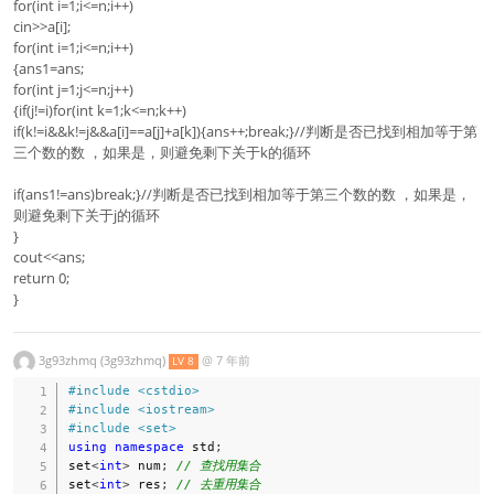
for(int i=1;i<=n;i++)
cin>>a[i];
for(int i=1;i<=n;i++)
{ans1=ans;
for(int j=1;j<=n;j++)
{if(j!=i)for(int k=1;k<=n;k++)
if(k!=i&&k!=j&&a[i]==a[j]+a[k]){ans++;break;}//判断是否已找到相加等于第
三个数的数 ，如果是，则避免剩下关于k的循环
if(ans1!=ans)break;}//判断是否已找到相加等于第三个数的数 ，如果是，
则避免剩下关于j的循环
}
cout<<ans;
return 0;
}
3g93zhmq (3g93zhmq)
@
7 年前
LV 8
#
include
<cstdio>
#
include
<iostream>
#
include
<set>
using
namespace
 std
;
set
<
int
>
 num
;
// 查找用集合 
set
<
int
>
 res
;
// 去重用集合 