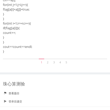
for(int j=1;j<i;j++){
flag[a[i]+a[j]]=true;
}
}
for(int i=1;i<=n;i++){
if(flag[a[i]]){
count++;
}
}
cout<<count<<endl;
}
1
2
3
4
5
珠心算测验
查看题目
登录后递交