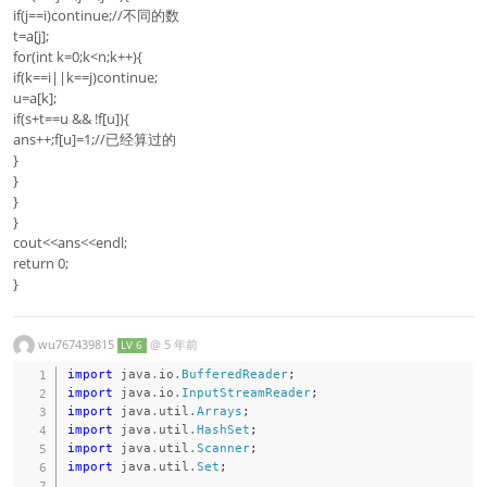
if(j==i)continue;//不同的数
t=a[j];
for(int k=0;k<n;k++){
if(k==i||k==j)continue;
u=a[k];
if(s+t==u && !f[u]){
ans++;f[u]=1;//已经算过的
}
}
}
}
cout<<ans<<endl;
return 0;
}
wu767439815
@
5 年前
LV 6
import
java
.
io
.
BufferedReader
;
import
java
.
io
.
InputStreamReader
;
import
java
.
util
.
Arrays
;
import
java
.
util
.
HashSet
;
import
java
.
util
.
Scanner
;
import
java
.
util
.
Set
;