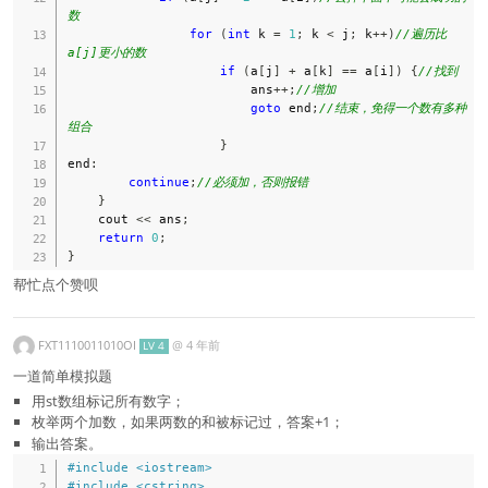
数
for
(
int
 k 
=
1
;
 k 
<
 j
;
 k
++
)
//遍历比
a[j]更小的数
if
(
a
[
j
]
+
 a
[
k
]
==
 a
[
i
]
)
{
//找到
                        ans
++
;
//增加
goto
 end
;
//结束，免得一个数有多种
组合
}
end
:
continue
;
//必须加，否则报错
}
    cout 
<<
 ans
;
return
0
;
}
帮忙点个赞呗
FXT1110011010OI
@
4 年前
LV 4
一道简单模拟题
用st数组标记所有数字；
枚举两个加数，如果两数的和被标记过，答案+1；
输出答案。
#
include
<iostream>
#
include
<cstring>