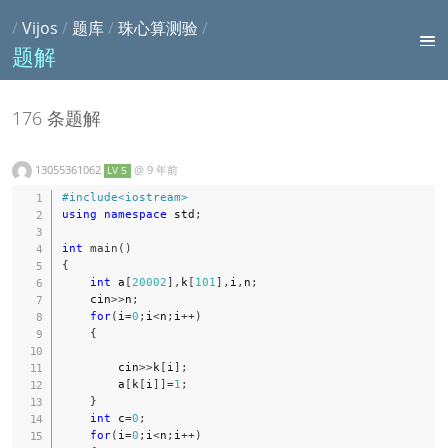
/
Vijos
/
题库
/
珠心算测验
/
题解
176 条题解
13055361062
@
9 年前
LV 5
#
include
<iostream>
using
namespace
 std
;
int
main
(
)
{
int
 a
[
20002
]
,
k
[
101
]
,
i
,
n
;
    cin
>>
n
;
for
(
i
=
0
;
i
<
n
;
i
++
)
{
        cin
>>
k
[
i
]
;
        a
[
k
[
i
]
]
=
1
;
}
int
 c
=
0
;
for
(
i
=
0
;
i
<
n
;
i
++
)