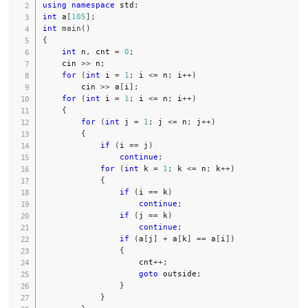
3
using
namespace
 std
;
)
int
 a
[
105
]
;
int
main
(
)
{
int
 n
,
 cnt 
=
0
;
    cin 
>>
 n
;
for
(
int
 i 
=
1
;
 i 
<=
 n
;
 i
++
)
        cin 
>>
 a
[
i
]
;
for
(
int
 i 
=
1
;
 i 
<=
 n
;
 i
++
)
{
for
(
int
 j 
=
1
;
 j 
<=
 n
;
 j
++
)
{
if
(
i 
==
 j
)
continue
;
for
(
int
 k 
=
1
;
 k 
<=
 n
;
 k
++
)
{
if
(
i 
==
 k
)
continue
;
if
(
j 
==
 k
)
continue
;
if
(
a
[
j
]
+
 a
[
k
]
==
 a
[
i
]
)
{
                    cnt
++
;
goto
 outside
;
}
}