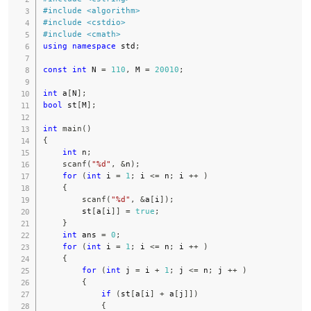
#
include
<algorithm>
#
include
<cstdio>
#
include
<cmath>
using
namespace
 std
;
const
int
 N 
=
110
,
 M 
=
20010
;
int
 a
[
N
]
;
bool
 st
[
M
]
;
int
main
(
)
{
int
 n
;
scanf
(
"%d"
,
&
n
)
;
for
(
int
 i 
=
1
;
 i 
<=
 n
;
 i 
++
)
{
scanf
(
"%d"
,
&
a
[
i
]
)
;
        st
[
a
[
i
]
]
=
true
;
}
int
 ans 
=
0
;
for
(
int
 i 
=
1
;
 i 
<=
 n
;
 i 
++
)
{
for
(
int
 j 
=
 i 
+
1
;
 j 
<=
 n
;
 j 
++
)
{
if
(
st
[
a
[
i
]
+
 a
[
j
]
]
)
{