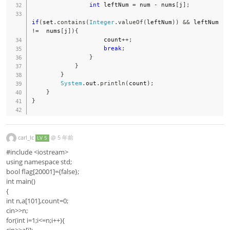
int
 leftNum 
=
 num 
-
 nums
[
j
]
;
if
(
set
.
contains
(
Integer
.
valueOf
(
leftNum
)
)
&&
 leftNum 
!=
  nums
[
j
]
)
{
                    count
++
;
break
;
}
}
}
System
.
out
.
println
(
count
)
;
}
}
carl_lc
@
5 年前
LV 5
#include <iostream>
using namespace std;
bool flag[20001]={false};
int main()
{
int n,a[101],count=0;
cin>>n;
for(int i=1;i<=n;i++){
cin>>a[i];