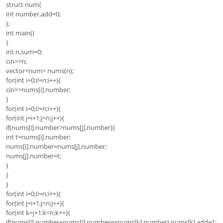
struct num{
int number,add=0;
};
int main()
{
int n,sum=0;
cin>>n;
vector<num> nums(n);
for(int i=0;i!=n;i++){
cin>>nums[i].number;
}
for(int i=0;i!=n;i++){
for(int j=i+1;j<n;j++){
if(nums[i].number>nums[j].number){
int t=nums[i].number;
nums[i].number=nums[j].number;
nums[j].number=t;
}
}
}
for(int i=0;i!=n;i++){
for(int j=i+1;j<n;j++){
for(int k=j+1;k<n;k++){
if(nums[i].number+nums[j].number==nums[k].number) nums[k].add=1;