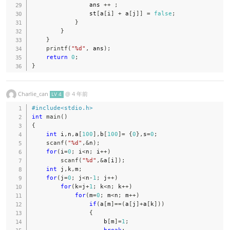
                ans 
++
;
                st
[
a
[
i
]
+
 a
[
j
]
]
=
false
;
}
}
}
printf
(
"%d"
,
 ans
)
;
return
0
;
}
Charlie_can
@
4 年前
LV 4
#
include
<stdio.h>
int
main
(
)
{
int
 i
,
n
,
a
[
100
]
,
b
[
100
]
=
{
0
}
,
s
=
0
;
scanf
(
"%d"
,
&
n
)
;
for
(
i
=
0
;
 i
<
n
;
 i
++
)
scanf
(
"%d"
,
&
a
[
i
]
)
;
int
 j
,
k
,
m
;
for
(
j
=
0
;
 j
<
n
-
1
;
 j
++
)
for
(
k
=
j
+
1
;
 k
<
n
;
 k
++
)
for
(
m
=
0
;
 m
<
n
;
 m
++
)
if
(
a
[
m
]
==
(
a
[
j
]
+
a
[
k
]
)
)
{
                    b
[
m
]
=
1
;
break
;