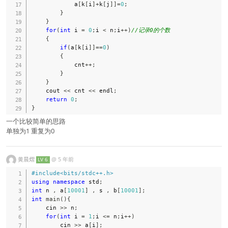
            a
[
k
[
i
]
+
k
[
j
]
]
=
0
;
}
}
for
(
int
 i 
=
0
;
i 
<
 n
;
i
++
)
//记录0的个数
{
if
(
a
[
k
[
i
]
]
==
0
)
{
            cnt
++
;
}
}
    cout 
<<
 cnt 
<<
 endl
;
return
0
;
}
一个比较简单的思路
单独为1 重复为0
黄晨熠
@
5 年前
LV 6
#
include
<bits/stdc++.h>
using
namespace
 std
;
int
 n 
,
 a
[
10001
]
,
 s 
,
 b
[
10001
]
;
int
main
(
)
{
    cin 
>>
 n
;
for
(
int
 i 
=
1
;
i 
<=
 n
;
i
++
)
        cin 
>>
 a
[
i
]
;