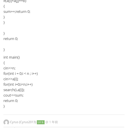
if(a[i]+a[j]==b)
{
sum++;return 0;
}
}
}
return 0;
}
int main()
{
cin>>n;
for(int i = 0;i < n ; i++)
cin>>a[i];
for(int i=0;i<n;i++)
search(i,a[i]);
cout<<sum;
return 0;
}
Cyrus (Cyrus2013)
@
1 年前
LV 6