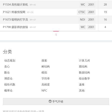
P1534 高性能计算机
WC
2001
28
RP+45
P1621 终极情报网
CTSC
2001
19
RP+59
P1673 聪明的打字员
NOI
2001
16
RP+47
P1798 摄影师的烦恼
WC
2001
4
RP+97
1
分类
动态规划
搜索
计算几何
贪心
树结构
图结构
数论
模拟
数据结构
博弈论
字符串
组合数学
线性代数
高精度
递推
概率论
NPC
其他
手气不错
根据当前过滤条件随机选择一道题