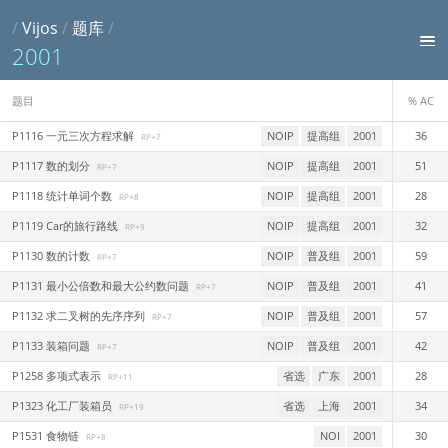
/
Vijos
/
题库
/
2001
题目
% AC
P1116 一元三次方程求解
NOIP
提高组
2001
36
RP+7
P1117 数的划分
NOIP
提高组
2001
51
RP+7
P1118 统计单词个数
NOIP
提高组
2001
28
RP+8
P1119 Car的旅行路线
NOIP
提高组
2001
32
RP+9
P1130 数的计数
NOIP
普及组
2001
59
RP+7
P1131 最小公倍数和最大公约数问题
NOIP
普及组
2001
41
RP+7
P1132 求二叉树的先序序列
NOIP
普及组
2001
57
RP+7
P1133 装箱问题
NOIP
普及组
2001
42
RP+7
P1258 多项式表示
省选
广东
2001
28
RP+11
P1323 化工厂装箱员
省选
上海
2001
34
RP+19
P1531 食物链
NOI
2001
30
RP+8