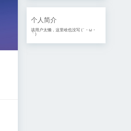
个人简介
该用户太懒，这里啥也没写 (´・ω・
｀)