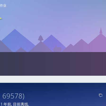
作业
: 69578)
于
1 年前
, 目前离线.