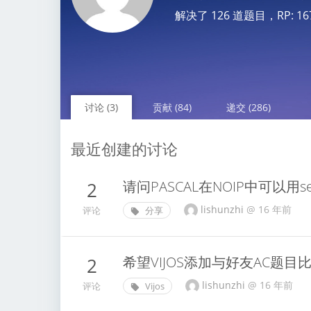
解决了 126 道题目，RP: 1677.
讨论 (3)
贡献 (84)
递交 (286)
最近创建的讨论
请问PASCAL在NOIP中可以用set
2
lishunzhi
@
16 年前
评论
分享
希望VIJOS添加与好友AC题目
2
lishunzhi
@
16 年前
评论
Vijos