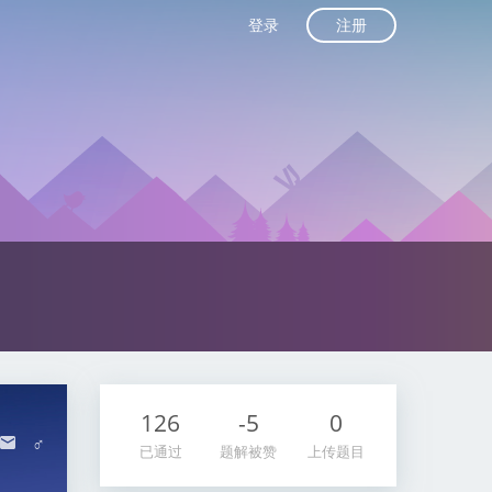
注册
登录
126
-5
0
♂
已通过
题解被赞
上传题目