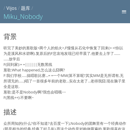
/
Vijos
/
题库
/
Miku_Nobody
背景
听完了美妙的葱歌版<两个人的焰火>,F慢慢从石化中恢复了回来(= =!你以
为是溪风和水碧啊).复原后的F悲哀地发现已经早晨了,他要去上学了.......
......放学后
F(回到家):= =||||||无数黑线
葱歌:What happened,怎么这么囧啊?
F:我们学校......搞唱歌比赛...= =一个MM(算不算呢?其实MM是无所谓有,无
所谓无的......)唱了一首很多年前的老歌...实在太老了...老得我囧.现在脑子里
全是这歌.
葱歌:是不是Nobody啊?我也会唱哦~~
F(黑线++):不要啊~
描述
众所周知的(什么?你不知道?去百度一下),Nobody的团舞里有一个经典动作
(那是相当的经典,经典了好几年),而这个动作是对称做两遍的.葱歌很喜欢这