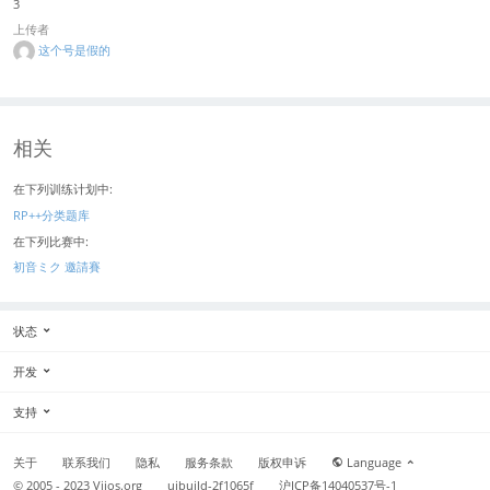
3
上传者
这个号是假的
相关
在下列训练计划中:
RP++分类题库
在下列比赛中:
初音ミク 邀請賽
状态
开发
支持
关于
联系我们
隐私
服务条款
版权申诉
Language
© 2005 - 2023
Vijos.org
uibuild-2f1065f
沪ICP备14040537号-1