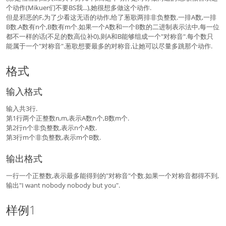
个动作(Mikuer们不要BS我...),她很想多做这个动作.
但是邪恶的F,为了少看这无语的动作,给了葱歌两排非负整数.一排A数,一排
B数.A数有n个,B数有m个.如果一个A数和一个B数的二进制表示法中,每一位
都不一样的话(不足的数高位补0),则A和B能够组成一个"对称音".每个数只
能属于一个"对称音".葱歌想要最多的对称音,让她可以尽量多跳那个动作.
格式
输入格式
输入共3行.
第1行两个正整数n,m,表示A数n个,B数m个.
第2行n个非负整数,表示n个A数.
第3行m个非负整数,表示m个B数.
输出格式
一行一个正整数,表示最多能得到的"对称音"个数.如果一个对称音都得不到,
输出"I want nobody nobody but you".
样例1