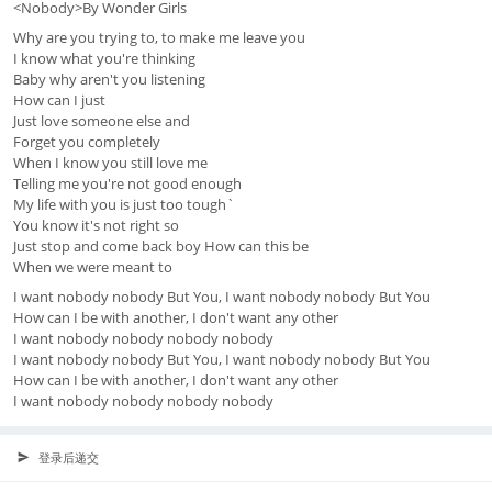
<Nobody>By Wonder Girls
Why are you trying to, to make me leave you
I know what you're thinking
Baby why aren't you listening
How can I just
Just love someone else and
Forget you completely
When I know you still love me
Telling me you're not good enough
My life with you is just too tough`
You know it's not right so
Just stop and come back boy How can this be
When we were meant to
I want nobody nobody But You, I want nobody nobody But You
How can I be with another, I don't want any other
I want nobody nobody nobody nobody
I want nobody nobody But You, I want nobody nobody But You
How can I be with another, I don't want any other
I want nobody nobody nobody nobody
登录后递交