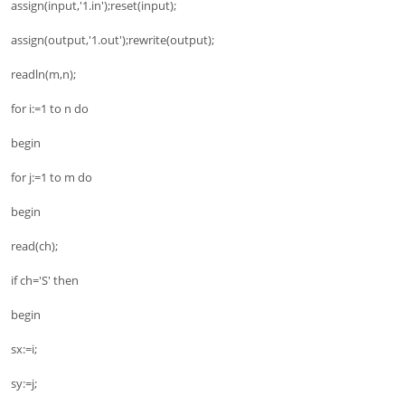
assign(input,'1.in');reset(input);
assign(output,'1.out');rewrite(output);
readln(m,n);
for i:=1 to n do
begin
for j:=1 to m do
begin
read(ch);
if ch='S' then
begin
sx:=i;
sy:=j;