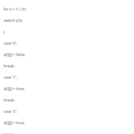
for (i = 1; i ch;
switch (ch)
{
case '0':
a[i][j] = false;
break;
case '1':
a[i][j] = true;
break;
case 'S':
a[i][j] = true;
sx = i;