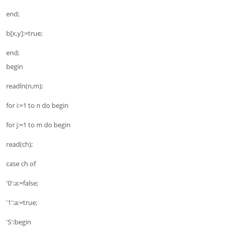
end;
b[x,y]:=true;
end;
begin
readln(n,m);
for i:=1 to n do begin
for j:=1 to m do begin
read(ch);
case ch of
'0':a:=false;
'1':a:=true;
'S':begin