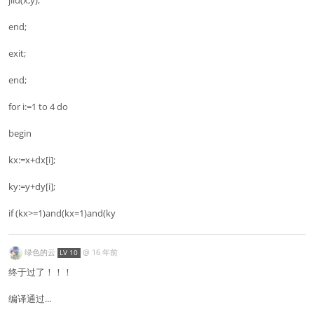
end;
exit;
end;
for i:=1 to 4 do
begin
kx:=x+dx[i];
ky:=y+dy[i];
if (kx>=1)and(kx=1)and(ky
绿色的云
@
16 年前
LV 10
终于过了！！！
编译通过...