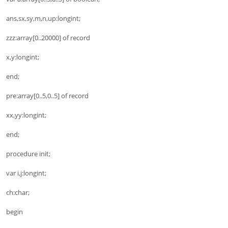
ans,sx,sy,m,n,up:longint;
zzz:array[0..20000] of record
x,y:longint;
end;
pre:array[0..5,0..5] of record
xx,yy:longint;
end;
procedure init;
var i,j:longint;
ch:char;
begin