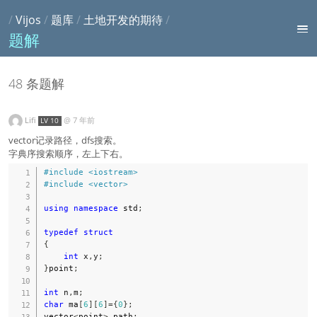
/
Vijos
/
题库
/
土地开发的期待
/
题解
48 条题解
Lifi
@
7 年前
LV 10
vector记录路径，dfs搜索。
字典序搜索顺序，左上下右。
#
include
<iostream>
#
include
<vector>
using
namespace
 std
;
typedef
struct
{
int
 x
,
y
;
}
point
;
int
 n
,
m
;
char
 ma
[
6
]
[
6
]
=
{
0
}
;
vector
<
point
>
 path
;