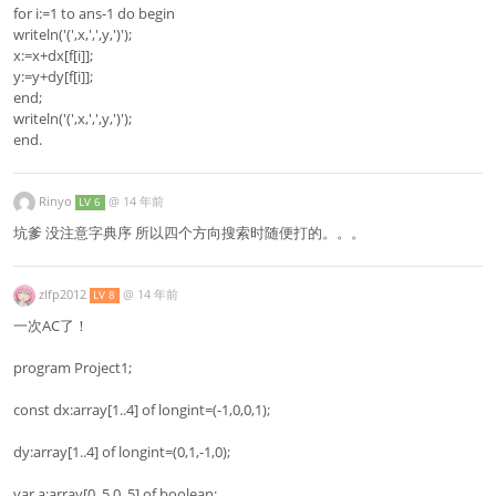
for i:=1 to ans-1 do begin
writeln('(',x,',',y,')');
x:=x+dx[f[i]];
y:=y+dy[f[i]];
end;
writeln('(',x,',',y,')');
end.
Rinyo
@
14 年前
LV 6
坑爹 没注意字典序 所以四个方向搜索时随便打的。。。
zlfp2012
@
14 年前
LV 8
一次AC了！
program Project1;
const dx:array[1..4] of longint=(-1,0,0,1);
dy:array[1..4] of longint=(0,1,-1,0);
var a:array[0..5,0..5] of boolean;