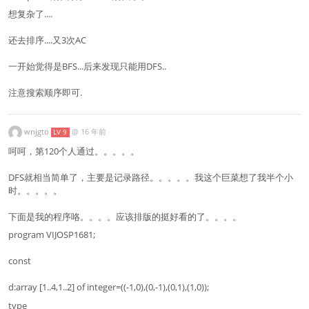
想复杂了....
还去排序....又3次AC
一开始觉得是BFS...后来发现只能用DFS..
注意搜索顺序即可.
wnjgto
@
16 年前
LV 9
呵呵，第120个人通过。。。。。
DFS就相当简单了，主要是记录路径。。。。。我这个巨菜想了我半个小
时。。。。。
下面是我的程序咯。。。。应该排版的挺好看的了。。。。
program VIJOSP1681;
const
d:array [1..4,1..2] of integer=((-1,0),(0,-1),(0,1),(1,0));
type