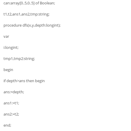
can:array[0..5,0..5] of Boolean;
t1,t2,ans1,ans2,tmp:string;
procedure dfs(x,y,depth:longint);
var
i:longint;
tmp1,tmp2:string;
begin
if depth>ans then begin
ans:=depth;
ans1:=t1;
ans2:=t2;
end;