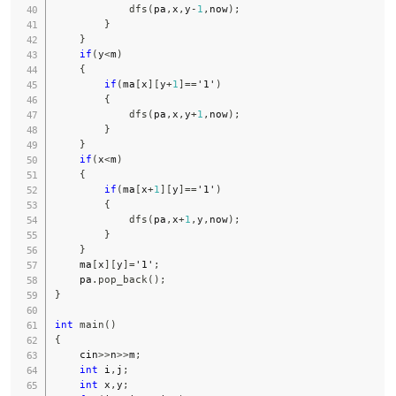
dfs
(
pa
,
x
,
y
-
1
,
now
)
;
}
}
if
(
y
<
m
)
{
if
(
ma
[
x
]
[
y
+
1
]
==
'1'
)
{
dfs
(
pa
,
x
,
y
+
1
,
now
)
;
}
}
if
(
x
<
m
)
{
if
(
ma
[
x
+
1
]
[
y
]
==
'1'
)
{
dfs
(
pa
,
x
+
1
,
y
,
now
)
;
}
}
    ma
[
x
]
[
y
]
=
'1'
;
    pa
.
pop_back
(
)
;
}
int
main
(
)
{
    cin
>>
n
>>
m
;
int
 i
,
j
;
int
 x
,
y
;