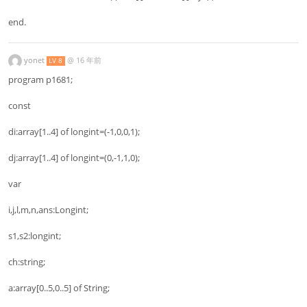
end.
yonet
@
16 年前
LV 8
program p1681;
const
di:array[1..4] of longint=(-1,0,0,1);
dj:array[1..4] of longint=(0,-1,1,0);
var
i,j,l,m,n,ans:Longint;
s1,s2:longint;
ch:string;
a:array[0..5,0..5] of String;