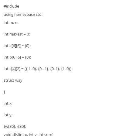
#include
using namespace std;
int m, n;
int maxest = 0;
int a[6][6] = {0};
int b[6][6] = {0};
int c[4][2] = {{-1, 0}, {0, -1}, {0, 1}, {1, 0}};
struct way
{
int x;
int y;
}w[30], r[30];
void dfs(int x, int y, int sum)