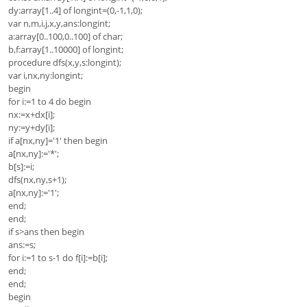
dy:array[1..4] of longint=(0,-1,1,0);
var n,m,i,j,x,y,ans:longint;
a:array[0..100,0..100] of char;
b,f:array[1..10000] of longint;
procedure dfs(x,y,s:longint);
var i,nx,ny:longint;
begin
for i:=1 to 4 do begin
nx:=x+dx[i];
ny:=y+dy[i];
if a[nx,ny]='1' then begin
a[nx,ny]:='*';
b[s]:=i;
dfs(nx,ny,s+1);
a[nx,ny]:='1';
end;
end;
if s>ans then begin
ans:=s;
for i:=1 to s-1 do f[i]:=b[i];
end;
end;
begin