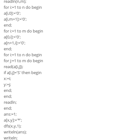
readln(n,m);
for i:=1 to n do begin
a[i,0]:='0';
a[i,m+1]:='0';
end;
for i:=1 to m do begin
a[0,i]:='0';
a[n+1,i]:='0';
end;
for i:=1 to n do begin
for j:=1 to m do begin
read(a[i,j]);
if a[i,j]='S' then begin
x:=i;
y:=j;
end;
end;
readln;
end;
ans:=1;
a[x,y]:='*';
dfs(x,y,1);
writeln(ans);
writeln;