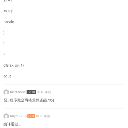
sy = j;
break;
}
}
}
dfs(sx, sy, 1);
cout
blacksnow
@
16 年前
LV 10
囧...程序完全写错竟然还能70分...
huyou0616
@
16 年前
LV 8
编译通过...