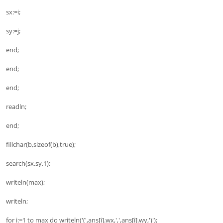
sx:=i;
sy:=j;
end;
end;
end;
readln;
end;
fillchar(b,sizeof(b),true);
search(sx,sy,1);
writeln(max);
writeln;
for i:=1 to max do writeln('(',ans[i].wx,',',ans[i].wy,')');