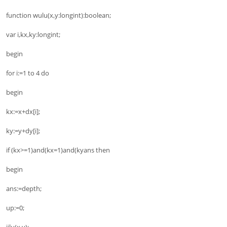
function wulu(x,y:longint):boolean;
var i,kx,ky:longint;
begin
for i:=1 to 4 do
begin
kx:=x+dx[i];
ky:=y+dy[i];
if (kx>=1)and(kx=1)and(kyans then
begin
ans:=depth;
up:=0;
jilu(x,y);