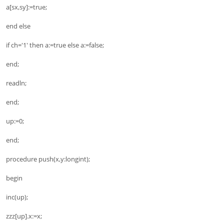
a[sx,sy]:=true;
end else
if ch='1' then a:=true else a:=false;
end;
readln;
end;
up:=0;
end;
procedure push(x,y:longint);
begin
inc(up);
zzz[up].x:=x;