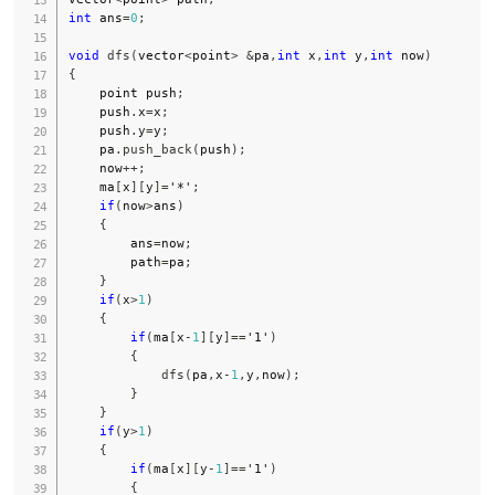
int
 ans
=
0
;
void
dfs
(
vector
<
point
>
&
pa
,
int
 x
,
int
 y
,
int
 now
)
{
    point push
;
    push
.
x
=
x
;
    push
.
y
=
y
;
    pa
.
push_back
(
push
)
;
    now
++
;
    ma
[
x
]
[
y
]
=
'*'
;
if
(
now
>
ans
)
{
        ans
=
now
;
        path
=
pa
;
}
if
(
x
>
1
)
{
if
(
ma
[
x
-
1
]
[
y
]
==
'1'
)
{
dfs
(
pa
,
x
-
1
,
y
,
now
)
;
}
}
if
(
y
>
1
)
{
if
(
ma
[
x
]
[
y
-
1
]
==
'1'
)
{