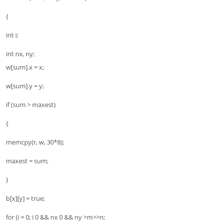
{
int i;
int nx, ny;
w[sum].x = x;
w[sum].y = y;
if (sum > maxest)
{
memcpy(r, w, 30*8);
maxest = sum;
}
b[x][y] = true;
for (i = 0; i 0 && nx 0 && ny >m>>n;