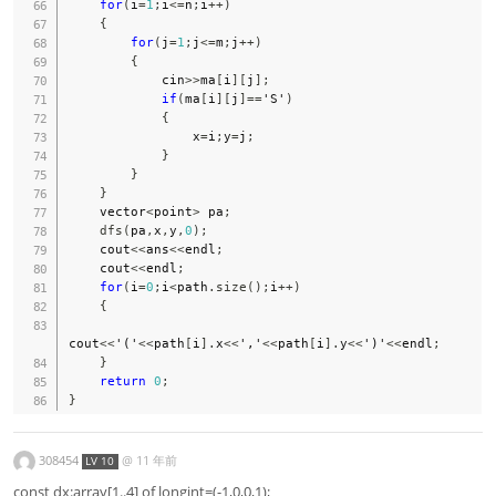
for
(
i
=
1
;
i
<=
n
;
i
++
)
{
for
(
j
=
1
;
j
<=
m
;
j
++
)
{
            cin
>>
ma
[
i
]
[
j
]
;
if
(
ma
[
i
]
[
j
]
==
'S'
)
{
                x
=
i
;
y
=
j
;
}
}
}
    vector
<
point
>
 pa
;
dfs
(
pa
,
x
,
y
,
0
)
;
    cout
<<
ans
<<
endl
;
    cout
<<
endl
;
for
(
i
=
0
;
i
<
path
.
size
(
)
;
i
++
)
{
cout
<<
'('
<<
path
[
i
]
.
x
<<
','
<<
path
[
i
]
.
y
<<
')'
<<
endl
;
}
return
0
;
}
308454
@
11 年前
LV 10
const dx:array[1..4] of longint=(-1,0,0,1);