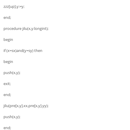
zzz[up].y:=y;
end;
procedure jilu(x,y:longint);
begin
if (x=sx)and(y=sy) then
begin
push(x,y);
exit;
end;
jilu(pre[x,y].xx,pre[x,y].yy);
push(x,y);
end;