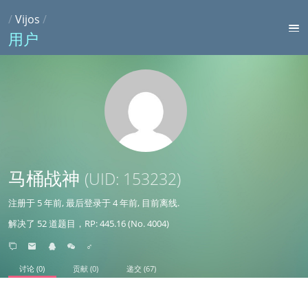
/
Vijos
/
用户
马桶战神
(UID: 153232)
注册于
5 年前
, 最后登录于
4 年前
, 目前离线.
解决了 52 道题目，RP: 445.16 (No. 4004)
♂
讨论 (0)
贡献 (0)
递交 (67)