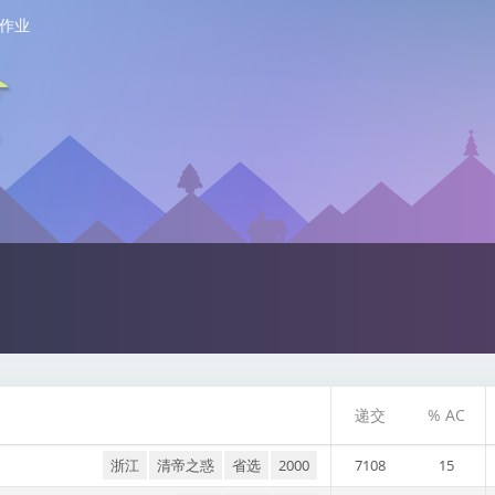
作业
递交
% AC
浙江
清帝之惑
省选
2000
7108
15