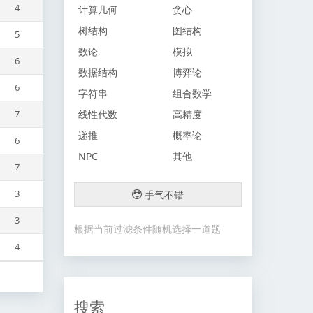
4
计算几何
贪心
树结构
图结构
5
数论
模拟
6
数据结构
博弈论
6
字符串
组合数学
线性代数
高精度
7
递推
概率论
6
NPC
其他
7
3
手气不错
3
根据当前过滤条件随机选择一道题
4
搜索