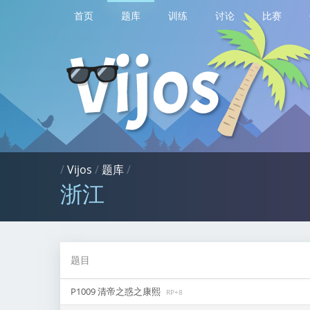
首页
题库
训练
讨论
比赛
/
Vijos
/
题库
/
浙江
题目
P1009 清帝之惑之康熙
RP+8