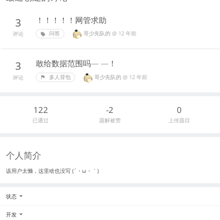
！！！！！网管求助
3
哥少先队的
@
12 年前
问答
评论
敢给数据范围吗— —！
3
哥少先队的
@
12 年前
多人背包
评论
122
-2
0
已通过
题解被赞
上传题目
个人简介
该用户太懒，这里啥也没写 (´・ω・｀)
状态
开发