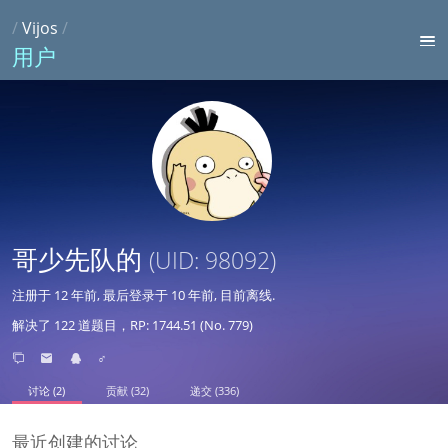
/
Vijos
/
用户
哥少先队的
(UID: 98092)
注册于
12 年前
, 最后登录于
10 年前
, 目前离线.
解决了 122 道题目，RP: 1744.51 (No. 779)
♂
讨论 (2)
贡献 (32)
递交 (336)
最近创建的讨论