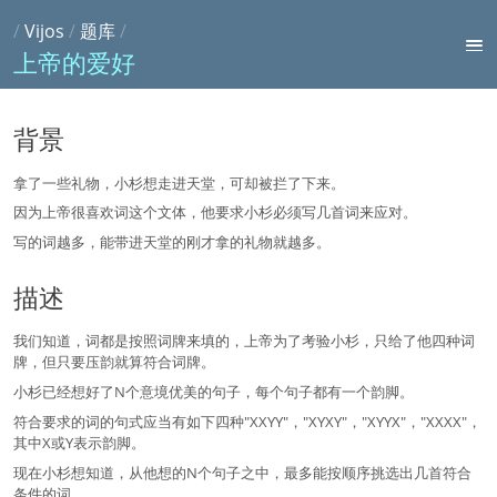
/
Vijos
/
题库
/
上帝的爱好
背景
拿了一些礼物，小杉想走进天堂，可却被拦了下来。
因为上帝很喜欢词这个文体，他要求小杉必须写几首词来应对。
写的词越多，能带进天堂的刚才拿的礼物就越多。
描述
我们知道，词都是按照词牌来填的，上帝为了考验小杉，只给了他四种词
牌，但只要压韵就算符合词牌。
小杉已经想好了N个意境优美的句子，每个句子都有一个韵脚。
符合要求的词的句式应当有如下四种"XXYY"，"XYXY"，"XYYX"，"XXXX"，
其中X或Y表示韵脚。
现在小杉想知道，从他想的N个句子之中，最多能按顺序挑选出几首符合
条件的词。