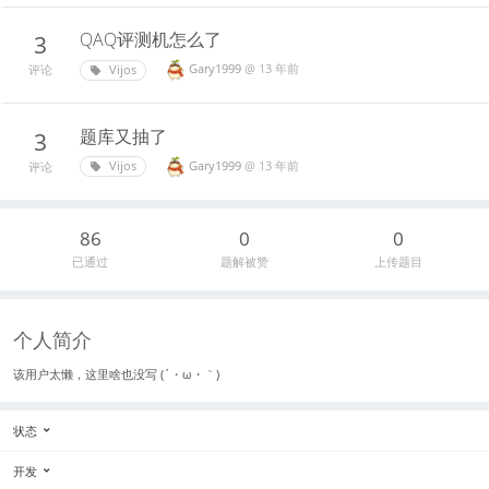
QAQ评测机怎么了
3
Gary1999
@
13 年前
Vijos
评论
题库又抽了
3
Gary1999
@
13 年前
Vijos
评论
86
0
0
已通过
题解被赞
上传题目
个人简介
该用户太懒，这里啥也没写 (´・ω・｀)
状态
开发