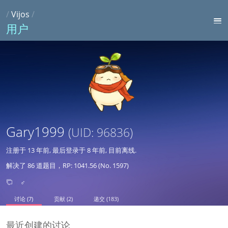
/
Vijos
/
用户
Gary1999
(UID: 96836)
注册于
13 年前
, 最后登录于
8 年前
, 目前离线.
解决了 86 道题目，RP: 1041.56 (No. 1597)
♂
讨论 (7)
贡献 (2)
递交 (183)
最近创建的讨论