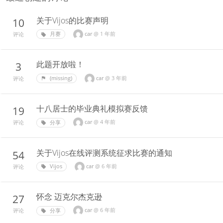
关于Vijos的比赛声明
10
car
@
1 年前
月赛
评论
此题开放啦！
3
car
@
3 年前
(missing)
评论
十八居士的毕业典礼模拟赛反馈
19
car
@
4 年前
分享
评论
关于Vijos在线评测系统征求比赛的通知
54
car
@
6 年前
Vijos
评论
怀念 迈克尔杰克逊
27
car
@
6 年前
分享
评论