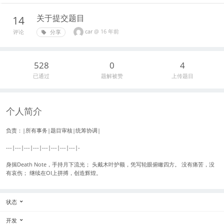
关于提交题目
14
car
@
16 年前
分享
评论
528
0
4
已通过
题解被赞
上传题目
个人简介
负责：|所有事务|题目审核|统筹协调|
---|---|---|---|---|---|---|---|-
身揣Death Note，手持月下流光； 头戴木叶护额，凭写轮眼俯瞰四方。 没有痛苦，没
有哀伤； 继续在OI上拼搏，创造辉煌。
状态
开发