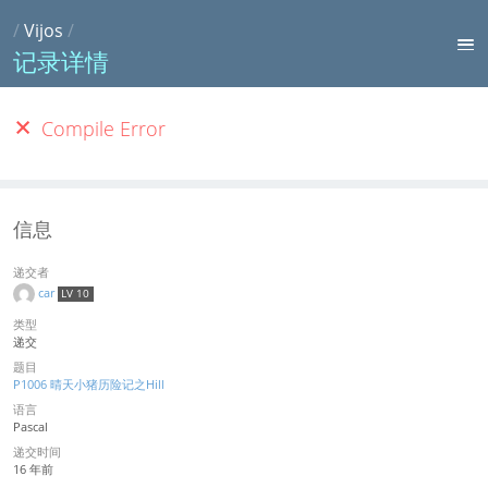
/
Vijos
/
记录详情
Compile Error
信息
递交者
car
LV 10
类型
递交
题目
P1006 晴天小猪历险记之Hill
语言
Pascal
递交时间
16 年前