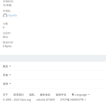
评测时间
16 年前
评测机
VijosEx
分数
0
总耗时
0ms
峰值内存
0 Bytes
状态
开发
支持
关于
联系我们
隐私
服务条款
版权申诉
Language
© 2005 - 2023
Vijos.org
uibuild-2f1065f
沪ICP备14040537号-1