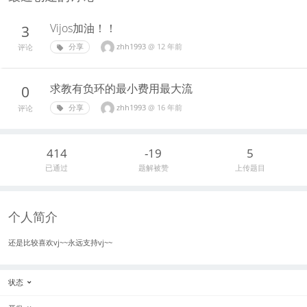
Vijos加油！！
3
zhh1993
@
12 年前
分享
评论
求教有负环的最小费用最大流
0
zhh1993
@
16 年前
分享
评论
414
-19
5
已通过
题解被赞
上传题目
个人简介
还是比较喜欢vj~~永远支持vj~~
状态