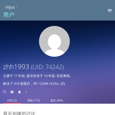
/
Vijos
/
用户
zhh1993
(UID: 74242)
注册于
17 年前
, 最后登录于
10 年前
, 目前离线.
解决了 414 道题目，RP: 12349.14 (No. 20)
♂
讨论 (2)
贡献 (176)
递交 (884)
最近创建的讨论