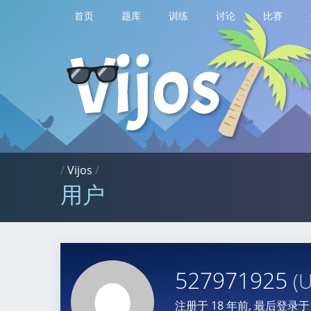
首页
题库
训练
讨论
比赛
/
Vijos
/
用户
527971925
(
注册于
18 年前
, 最后登录