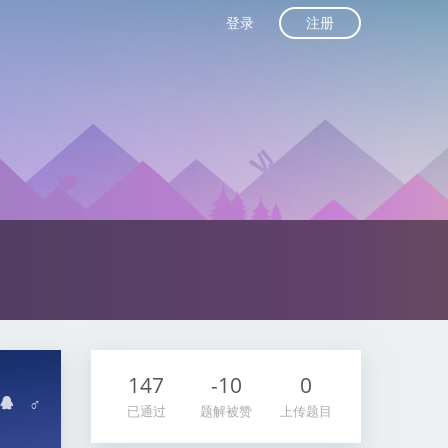
注册
登录
147
-10
0
♂
已通过
题解被赞
上传题目