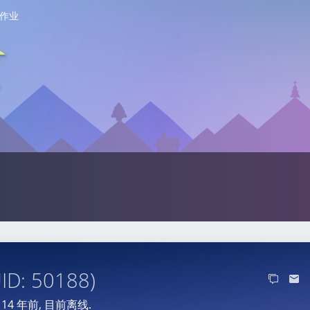
作业
UID: 50188)
于
14 年前
, 目前离线.