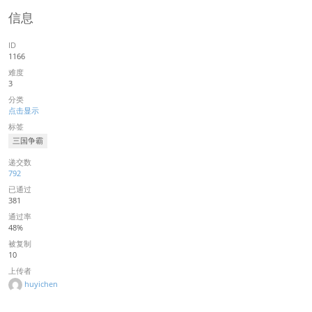
信息
ID
1166
难度
3
分类
点击显示
标签
三国争霸
递交数
792
已通过
381
通过率
48%
被复制
10
上传者
huyichen