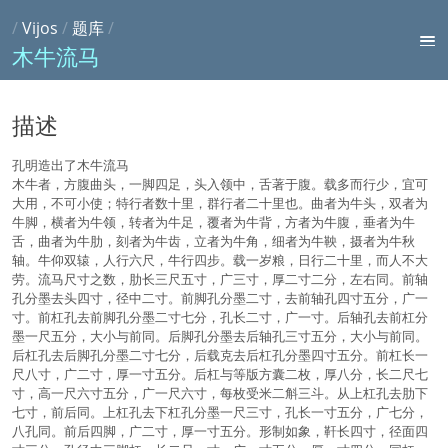
/
Vijos
/
题库
/
木牛流马
描述
孔明造出了木牛流马
木牛者，方腹曲头，一脚四足，头入领中，舌著于腹。载多而行少，宜可
大用，不可小使；特行者数十里，群行者二十里也。曲者为牛头，双者为
牛脚，横者为牛领，转者为牛足，覆者为牛背，方者为牛腹，垂者为牛
舌，曲者为牛肋，刻者为牛齿，立者为牛角，细者为牛鞅，摄者为牛秋
轴。牛仰双辕，人行六尺，牛行四步。载一岁粮，日行二十里，而人不大
劳。流马尺寸之数，肋长三尺五寸，广三寸，厚二寸二分，左右同。前轴
孔分墨去头四寸，径中二寸。前脚孔分墨二寸，去前轴孔四寸五分，广一
寸。前杠孔去前脚孔分墨二寸七分，孔长二寸，广一寸。后轴孔去前杠分
墨一尺五分，大小与前同。后脚孔分墨去后轴孔三寸五分，大小与前同。
后杠孔去后脚孔分墨二寸七分，后载克去后杠孔分墨四寸五分。前杠长一
尺八寸，广二寸，厚一寸五分。后杠与等版方囊二枚，厚八分，长二尺七
寸，高一尺六寸五分，广一尺六寸，每枚受米二斛三斗。从上杠孔去肋下
七寸，前后同。上杠孔去下杠孔分墨一尺三寸，孔长一寸五分，广七分，
八孔同。前后四脚，广二寸，厚一寸五分。形制如象，靬长四寸，径面四