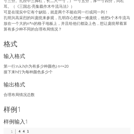
寸三分。孔径中三脚杠，长二尺一寸，广一寸五分，厚一寸四分，同杠
耳。（《三国志·亮集载作木牛流马法》）
可是在现实中它有个缺陷，就是两个不能在同一行或同一列！
孔明兴高采烈的叫庞统来参观，孔明存心想难一难庞统，他把k个木牛流马
放在一个大的n*n的格子地板上，并且给他们都染上色，想让庞统帮着算
算有多少种不同的合理布局情况？
格式
输入格式
第一行:n,k,h(h为有多少种颜色) n<=20
接下来h行为每种颜色多少个
输出格式
合理布局情况总数
样例1
样例输入1
4 4 1
