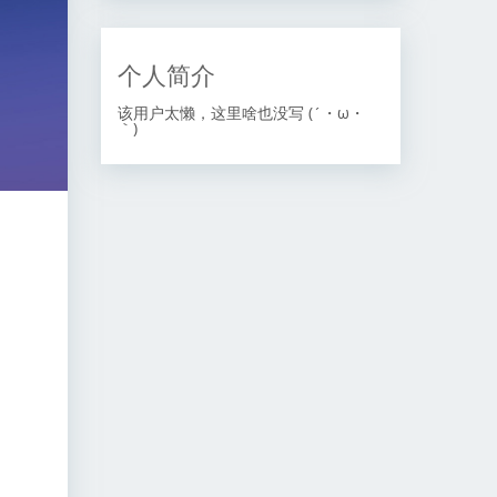
个人简介
该用户太懒，这里啥也没写 (´・ω・
｀)