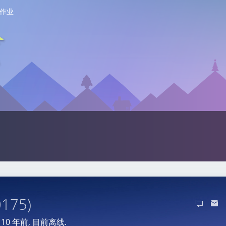
作业
0175)
于
10 年前
, 目前离线.