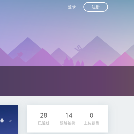
注册
登录
28
-14
0
♂
已通过
题解被赞
上传题目