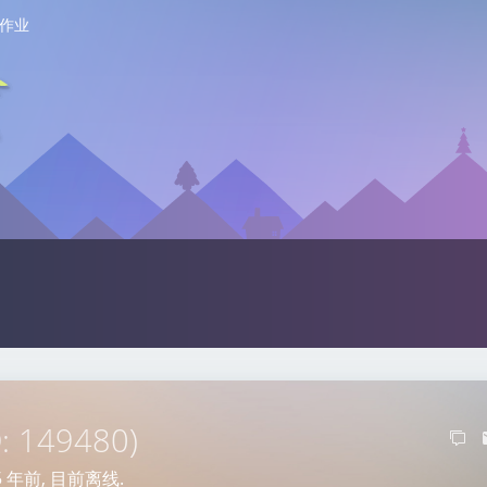
作业
D: 149480)
5 年前
, 目前离线.