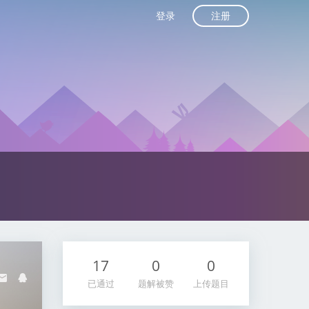
注册
登录
17
0
0
已通过
题解被赞
上传题目