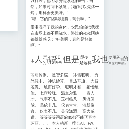
以打表，他的水分是紫题的6倍，当
然，如果时间不紧迫，我们可以先烤一
烤，那样会更美味。”
“嗯，它的口感嘎嘣脆，蒟蒻味。”
眼泪湿润了我的身体，农民伯伯把我摆
在市场上都不用浇水，路过的叔叔阿姨
都纷纷感叹：“好菜啊，真的是好菜
啊。”
\small\texttt{本}\huge\texttt{人}
是
OI
即
用
蒟
刚学
使
要
人
但是
我也
的
蒻
本
萌新
是这样
QAQ
的
声音大声喊出
聪明伶俐、 足智多谋、 冰雪聪明、 秀
外慧中、 神机妙算、 目达耳通、 大智
若愚、 敏而好学、 聪明才智、 颖悟绝
伦、 七窍玲珑、 温文尔雅、 一表人
才、 气宇不凡、 玉树临风、 风流倜
傥、 品貌非凡、 仪表堂堂、 清新俊
逸、 仪表不凡、 英俊潇洒、 高大威
猛、 等等等等词语貌似都不能形容本
蒟蒻。。。 本人萌新，擅长Ai、Fw、