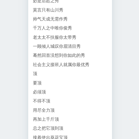
必是后起之秀
莫言只有山川秀
帅气天成无需作秀
千万人之中唯你俊秀
老太太不扶服你太带秀
一顾倾人城叹你眉清目秀
蓦然回首没想到你如此的秀
社会主义接班人就属你最优秀
顶
要顶
必须顶
不得不顶
用尽全力顶
再加上千斤顶
总之把它顶到顶
接着使出葵花宝顶