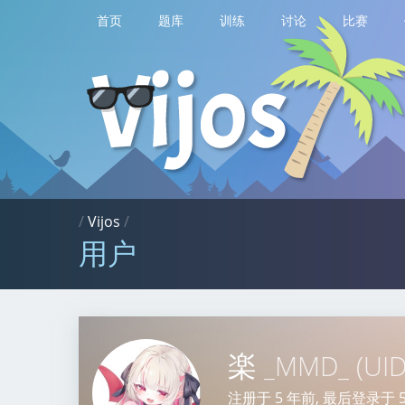
首页
题库
训练
讨论
比赛
/
Vijos
/
用户
楽
_MMD_
(UI
注册于
5 年前
, 最后登录于