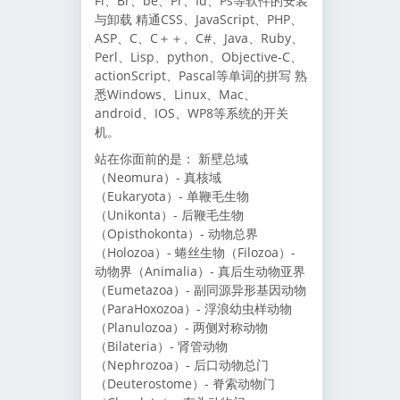
Fl、Br、be、Pr、Id、Ps等软件的安装
与卸载 精通CSS、JavaScript、PHP、
ASP、C、C＋＋、C#、Java、Ruby、
Perl、Lisp、python、Objective-C、
actionScript、Pascal等单词的拼写 熟
悉Windows、Linux、Mac、
android、IOS、WP8等系统的开关
机。
站在你面前的是： 新壁总域
（Neomura）- 真核域
（Eukaryota）- 单鞭毛生物
（Unikonta）- 后鞭毛生物
（Opisthokonta）- 动物总界
（Holozoa）- 蜷丝生物（Filozoa）-
动物界（Animalia）- 真后生动物亚界
（Eumetazoa）- 副同源异形基因动物
（ParaHoxozoa）- 浮浪幼虫样动物
（Planulozoa）- 两侧对称动物
（Bilateria）- 肾管动物
（Nephrozoa）- 后口动物总门
（Deuterostome）- 脊索动物门