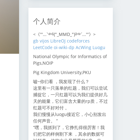
个人简介
<《'''...༺{"_MMD_"}༻...'''》>
gb
vijos
LibreOJ
codeforces
LeetCode
oi-wiki-dp
AcWing
Luogu
National Olympic for Informatics of
Pigs,NOIP
Pig Kingdom University,PKU
嘘~你们看 ，我发现了什么？
这里有一只落单的红题，我们可以尝试
捕捉它，一只红题可以为我们提供好几
天的能量，它们富含大量的rp质，不过
红题可不好对付 。
我们慢慢从luogu接近它，小心别发出
任何声音。 ”
“嘿，我抓到了，它挣扎得很厉害！我
们把它的样例割下来 ，其余的数据可