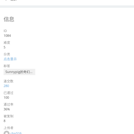
信息
ID
1084
难度
5
分类
点击显示
标签
Sunnypig的奇幻之旅
递交数
280
已通过
100
通过率
36%
被复制
8
上传者
chp516