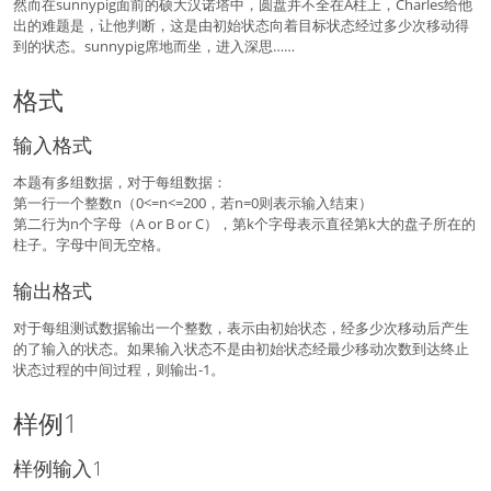
然而在sunnypig面前的硕大汉诺塔中，圆盘并不全在A柱上，Charles给他
出的难题是，让他判断，这是由初始状态向着目标状态经过多少次移动得
到的状态。sunnypig席地而坐，进入深思……
格式
输入格式
本题有多组数据，对于每组数据：
第一行一个整数n（0<=n<=200，若n=0则表示输入结束）
第二行为n个字母（A or B or C），第k个字母表示直径第k大的盘子所在的
柱子。字母中间无空格。
输出格式
对于每组测试数据输出一个整数，表示由初始状态，经多少次移动后产生
的了输入的状态。如果输入状态不是由初始状态经最少移动次数到达终止
状态过程的中间过程，则输出-1。
样例1
样例输入1