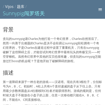
/
Vijos
/
题库
/
Sunnypig闯罗塔关
背景
贪玩的sunnypig请Charles为他打造一个奇幻世界，Charles欣然答应了。
然而一向善于出难题的Charles是决不会轻易让sunnypig轻松拥有一个奇
幻世界的，于是Charles在建造过程中设置了重重机关，只有在sunnypig
破解了这些障碍之后，才能尝试到奇幻世界中最有玩头的终极宝贝——时
空穿梭机。虽然奇幻世界中其他的宝贝也很有趣，但贪玩的sunnypig怎能
放过打boss的机会呢？于是他开始了破解障碍的旅程。
描述
第一道障碍来源于一种古老的游戏——汉诺塔。现在共有3根柱子，分别标
号为A，B，C。初始时，A柱上共有n个直径递减的盘子从下往上垒。只有
用最少步数将圆盘从A柱都移到C柱者才能获得胜利。游戏的规则是，任何
时候大盘子不能放在小盘子的上面，任意一次移动都只能在A、B，B、C
间，不能在A、C间直接移动。