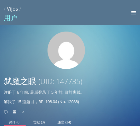
/
Vijos
/
用户
弑魔之眼
(UID: 147735)
注册于
6 年前
, 最后登录于
5 年前
, 目前离线.
解决了 15 道题目，RP: 108.04 (No. 12088)
♂
讨论 (0)
贡献 (3)
递交 (24)