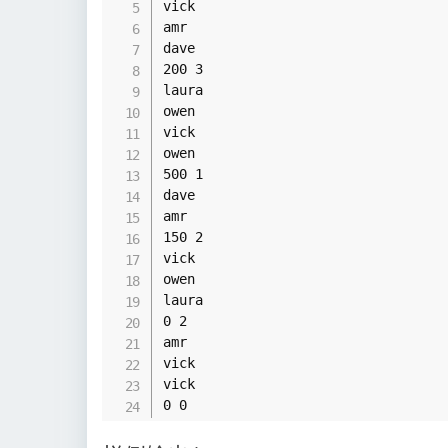
vick

amr

dave

200 3

laura

owen

vick

owen

500 1

dave

amr

150 2

vick

owen

laura

0 2

amr

vick

vick
