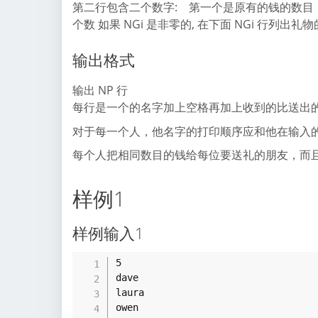
第二行包含二个数字: 第一个是原有的钱的数目（
个数 如果 NGi 是非零的, 在下面 NGi 行列
输出格式
输出 NP 行
每行是一个的名字加上空格再加上收到的比送出
对于每一个人，他名字的打印顺序应和他在输入的
每个人把相同数目的钱给每位要送礼的朋友，而
样例1
样例输入1
5

dave

laura

owen
