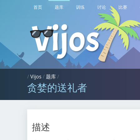
首页
题库
训练
讨论
比赛
/
Vijos
/
题库
/
贪婪的送礼者
描述