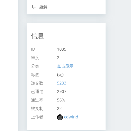
题解
信息
ID
1035
难度
2
分类
点击显示
标签
(无)
递交数
5233
已通过
2907
通过率
56%
被复制
22
上传者
cdwind