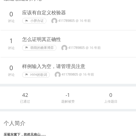
应该有自定义校验器
0
411789805
@
16 年前
小胖办证
评论
怎么证明其正确性
1
411789805
@
16 年前
萌萌的糖果博弈
评论
样例输入为空，请管理员注意
0
411789805
@
16 年前
HYH的歌词
评论
42
-1
0
已通过
题解被赞
上传题目
个人简介
采菊东篱下，悠然见南山……