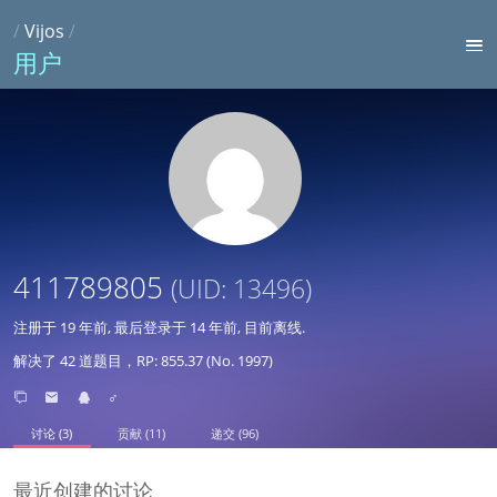
/
Vijos
/
用户
411789805
(UID: 13496)
注册于
19 年前
, 最后登录于
14 年前
, 目前离线.
解决了 42 道题目，RP: 855.37 (No. 1997)
♂
讨论 (3)
贡献 (11)
递交 (96)
最近创建的讨论