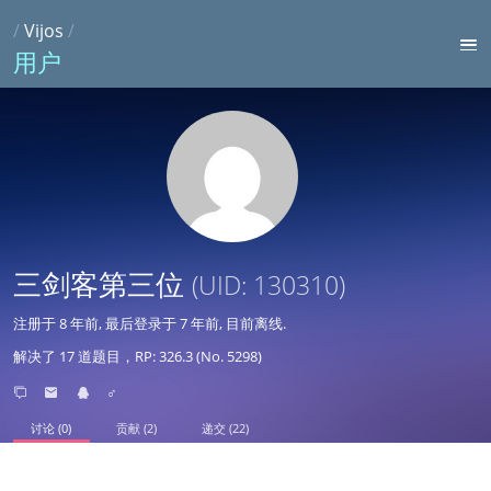
/
Vijos
/
用户
三剑客第三位
(UID: 130310)
注册于
8 年前
, 最后登录于
7 年前
, 目前离线.
解决了 17 道题目，RP: 326.3 (No. 5298)
♂
讨论 (0)
贡献 (2)
递交 (22)