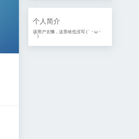
个人简介
该用户太懒，这里啥也没写 (´・ω・
｀)