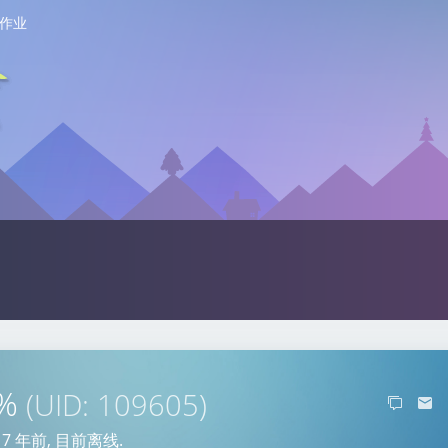
作业
9%
(UID: 109605)
于
7 年前
, 目前离线.