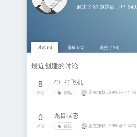
解决了 81 道题目，RP: 849.79
讨论 (6)
贡献 (20)
递交 (198)
最近创建的讨论
C++打飞机
8
正在加载...99%
@
4 年前
评论
游戏
题目状态
0
正在加载...99%
@
9 年前
评论
建议