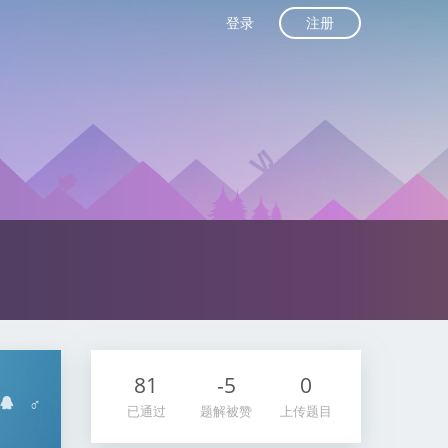
注册
登录
81
-5
0
♂
已通过
题解被赞
上传题目