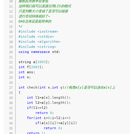
建图反而效率会更低

这样我们就可以直接沿用LIS的模式

只是判断大小变成了是否可以链接

进行尝试转移就好了~

QAQ总体还是挺简单的

*/
#
include
<iostream>
#
include
<cstdio>
#
include
<algorithm>
#
include
<cstring>
using
namespace
 std
;
string a
[
2003
]
;
int
 f
[
2003
]
;
int
 ans
;
int
 n
;
int
check
(
int
 x
,
int
 y
)
//检查a[y]是否可以连在a[x]上
{
int
 l1
=
a
[
x
]
.
length
(
)
;
int
 l2
=
a
[
y
]
.
length
(
)
;
if
(
l1
<=
l2
)
return
0
;
for
(
int
 i
=
0
;
i
<
l2
;
i
++
)
if
(
a
[
x
]
[
i
]
!=
a
[
y
]
[
i
]
)
return
0
;
return
1
;