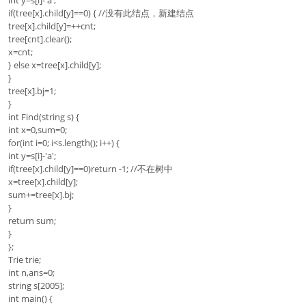
int y=s[i]-'a';
if(tree[x].child[y]==0) { //没有此结点，新建结点
tree[x].child[y]=++cnt;
tree[cnt].clear();
x=cnt;
} else x=tree[x].child[y];
}
tree[x].bj=1;
}
int Find(string s) {
int x=0,sum=0;
for(int i=0; i<s.length(); i++) {
int y=s[i]-'a';
if(tree[x].child[y]==0)return -1; //不在树中
x=tree[x].child[y];
sum+=tree[x].bj;
}
return sum;
}
};
Trie trie;
int n,ans=0;
string s[2005];
int main() {