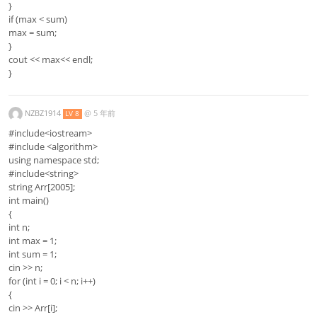
}
if (max < sum)
max = sum;
}
cout << max<< endl;
}
NZBZ1914
@
5 年前
LV 8
#include<iostream>
#include <algorithm>
using namespace std;
#include<string>
string Arr[2005];
int main()
{
int n;
int max = 1;
int sum = 1;
cin >> n;
for (int i = 0; i < n; i++)
{
cin >> Arr[i];