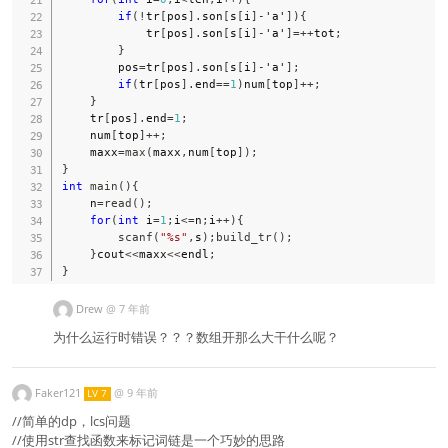
if
(
!
tr
[
pos
]
.
son
[
s
[
i
]
-
'a'
]
)
{
            tr
[
pos
]
.
son
[
s
[
i
]
-
'a'
]
=
++
tot
;
}
        pos
=
tr
[
pos
]
.
son
[
s
[
i
]
-
'a'
]
;
if
(
tr
[
pos
]
.
end
==
1
)
num
[
top
]
++
;
}
    tr
[
pos
]
.
end
=
1
;
    num
[
top
]
++
;
    maxx
=
max
(
maxx
,
num
[
top
]
)
;
}
int
main
(
)
{
    n
=
read
(
)
;
for
(
int
 i
=
1
;
i
<=
n
;
i
++
)
{
scanf
(
"%s"
,
s
)
;
build_tr
(
)
;
}
cout
<<
maxx
<<
endl
;
}
Drew
@
7 年前
为什么运行时错误？？？数组开那么大干什么呢？
Faker121
@
9 年前
LV 7
//简单的dp，lcs问题
//使用str查找函数来标记词链是一个巧妙的思路