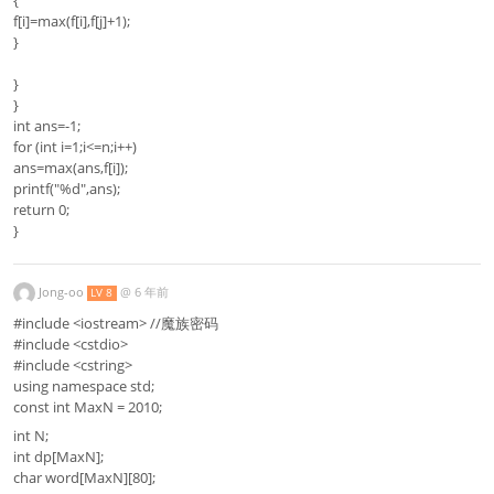
f[i]=max(f[i],f[j]+1);
}
}
}
int ans=-1;
for (int i=1;i<=n;i++)
ans=max(ans,f[i]);
printf("%d",ans);
return 0;
}
Jong-oo
@
6 年前
LV 8
#include <iostream> //魔族密码
#include <cstdio>
#include <cstring>
using namespace std;
const int MaxN = 2010;
int N;
int dp[MaxN];
char word[MaxN][80];