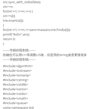
ios::sync_with_stdio(false);
cin>>n;
for(int i=1; i<=n; i++) {
cin>>s[i];
trie.insert(s[i]);
}
for(int i=1; i<=n; i++)ans=max(ans,trie.Find(s[i]));
printf("%d\n",ans);
return 0;
}
-------华丽的昏割线-------
的确也可以用c++库函数LIS做，但是用的string速度要慢很多
-------华丽的昏割线-------
#include<algorithm>
#include<iostream>
#include<iomanip>
#include<cstring>
#include<cstdlib>
#include<vector>
#include<cstdio>
#include<cmath>
#include<queue>
using namespace std;