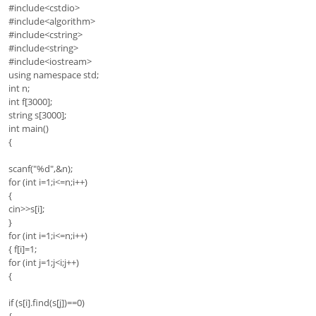
#include<cstdio>
#include<algorithm>
#include<cstring>
#include<string>
#include<iostream>
using namespace std;
int n;
int f[3000];
string s[3000];
int main()
{
scanf("%d",&n);
for (int i=1;i<=n;i++)
{
cin>>s[i];
}
for (int i=1;i<=n;i++)
{ f[i]=1;
for (int j=1;j<i;j++)
{
if (s[i].find(s[j])==0)
{