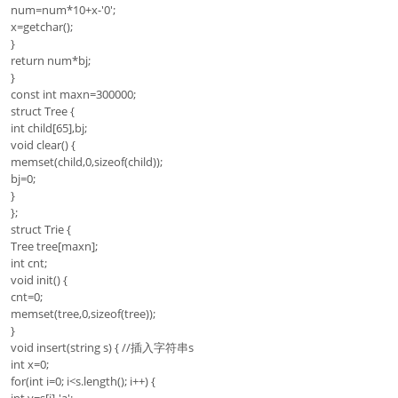
num=num*10+x-'0';
x=getchar();
}
return num*bj;
}
const int maxn=300000;
struct Tree {
int child[65],bj;
void clear() {
memset(child,0,sizeof(child));
bj=0;
}
};
struct Trie {
Tree tree[maxn];
int cnt;
void init() {
cnt=0;
memset(tree,0,sizeof(tree));
}
void insert(string s) { //插入字符串s
int x=0;
for(int i=0; i<s.length(); i++) {