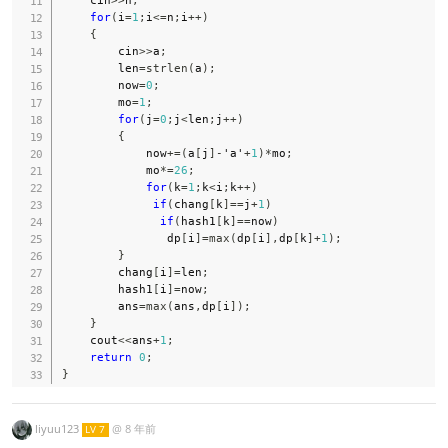
for
(
i
=
1
;
i
<=
n
;
i
++
)
{
        cin
>>
a
;
        len
=
strlen
(
a
)
;
        now
=
0
;
        mo
=
1
;
for
(
j
=
0
;
j
<
len
;
j
++
)
{
            now
+=
(
a
[
j
]
-
'a'
+
1
)
*
mo
;
            mo
*=
26
;
for
(
k
=
1
;
k
<
i
;
k
++
)
if
(
chang
[
k
]
==
j
+
1
)
if
(
hash1
[
k
]
==
now
)
               dp
[
i
]
=
max
(
dp
[
i
]
,
dp
[
k
]
+
1
)
;
}
        chang
[
i
]
=
len
;
        hash1
[
i
]
=
now
;
        ans
=
max
(
ans
,
dp
[
i
]
)
;
}
    cout
<<
ans
+
1
;
return
0
;
}
liyuu123
@
8 年前
LV 7