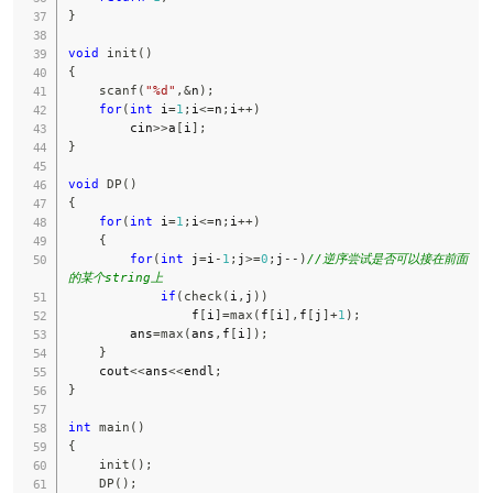
}
void
init
(
)
{
scanf
(
"%d"
,
&
n
)
;
for
(
int
 i
=
1
;
i
<=
n
;
i
++
)
        cin
>>
a
[
i
]
;
}
void
DP
(
)
{
for
(
int
 i
=
1
;
i
<=
n
;
i
++
)
{
for
(
int
 j
=
i
-
1
;
j
>=
0
;
j
--
)
//逆序尝试是否可以接在前面
的某个string上
if
(
check
(
i
,
j
)
)
                f
[
i
]
=
max
(
f
[
i
]
,
f
[
j
]
+
1
)
;
        ans
=
max
(
ans
,
f
[
i
]
)
;
}
    cout
<<
ans
<<
endl
;
}
int
main
(
)
{
init
(
)
;
DP
(
)
;