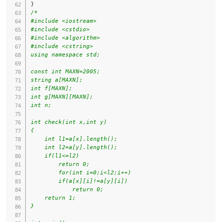
}
/*

#include <iostream>

#include <cstdio>

#include <algorithm>

#include <cstring>

using namespace std;

const int MAXN=2005;

string a[MAXN];

int f[MAXN];

int g[MAXN][MAXN];

int n;

int check(int x,int y)

{

    int l1=a[x].length();

    int l2=a[y].length();

    if(l1<=l2)

        return 0;

        for(int i=0;i<l2;i++)

        if(a[x][i]!=a[y][i])

            return 0;

    return 1;

}
