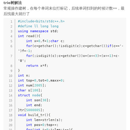
trie树解法
常规操作建树，在每个单词末位打标记，后续单词扫到的时候计数++，最
后找最大就行了
#
include
<bits/stdc++.h>
#
define
ll
long
long
using
namespace
 std
;
int
read
(
)
{
int
 x
=
0
,
f
=
1
;
char
 c
;
for
(
c
=
getchar
(
)
;
!
isdigit
(
c
)
;
c
=
getchar
(
)
)
if
(
c
==
'-
'
)
f
=
-
1
;
for
(
;
isdigit
(
c
)
;
c
=
getchar
(
)
)
x
=
(
x
<<
3
)
+
(
x
<<
1
)
+
c
-
'0'
;
return
 x
*
f
;
}
int
 n
;
int
 top
=
0
,
tot
=
0
,
maxx
=
0
;
int
 num
[
2005
]
;
char
 s
[
100
]
;
struct
node
{
int
 son
[
30
]
;
int
 end
;
}
tr
[
5000005
]
;
void
build_tr
(
)
{
int
 len
=
strlen
(
s
)
;
int
 pos
=
0
;
top
++
;
for
(
int
 i
=
0
;
i
<
len
;
i
++
)
{