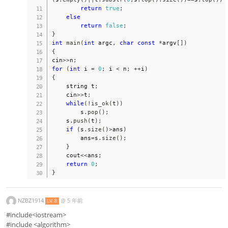
return
true
;
else
return
false
;
}
int
main
(
int
 argc
,
char
const
*
argv
[
]
)
{
cin
>>
n
;
for
(
int
 i 
=
0
;
 i 
<
 n
;
++
i
)
{
    string t
;
    cin
>>
t
;
while
(
!
is_ok
(
t
)
)
        s
.
pop
(
)
;
    s
.
push
(
t
)
;
if
(
s
.
size
(
)
>
ans
)
        ans
=
s
.
size
(
)
;
}
    cout
<<
ans
;
return
0
;
}
NZBZ1914
@
5 年前
LV 8
#include<iostream>
#include <algorithm>