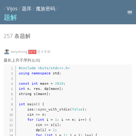
/
Vijos
/
题库
/
魔族密码
/
题解
257 条题解
larryzhong
@
8 年前
LV 9
最长上升子序列 (LIS)
#
include
<bits/stdc++.h>
using
namespace
 std
;
const
int
 maxn 
=
2010
;
int
 n
,
 res
,
 dp
[
maxn
]
;
string s
[
maxn
]
;
int
main
(
)
{
    ios
::
sync_with_stdio
(
false
)
;
    cin 
>>
 n
;
for
(
int
 i 
=
1
;
 i 
<=
 n
;
 i
++
)
{
        cin 
>>
 s
[
i
]
;
        dp
[
i
]
=
1
;
for
(
int
 j 
=
1
;
 j 
<
 i
;
 j
++
)
{