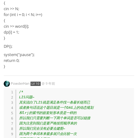
{
cin >> N;
for (int i = 0; i < N; i++)
{
cin >> word[i];
dp[i] = 1;
}
DP();
system("pause");
return 0;
}
PowderHan
@
9 年前
LV 10
/*

LIS问题~

其实说白了LIS就是满足条件找一条最长链而已

或者换句话说这个题目就是一个DAG上的动态规划

和lrj的紫书的嵌套矩形本质是一样的

所以我们只需要判断一下两个单词是否可以链接

因为注意到我们是要严格按照顺序来的

所以我们完全没有必要去建图~

因为两个单词本来最多就只会比较一次
