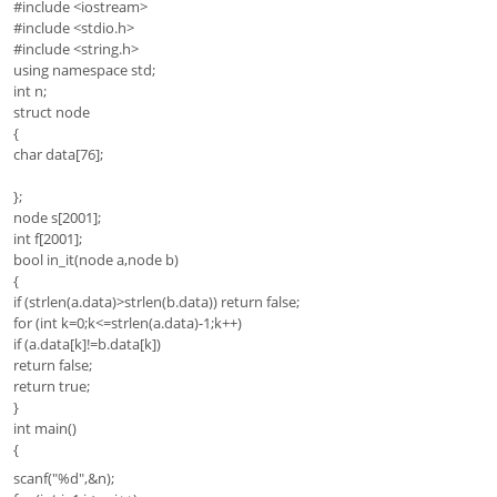
#include <iostream>
#include <stdio.h>
#include <string.h>
using namespace std;
int n;
struct node
{
char data[76];
};
node s[2001];
int f[2001];
bool in_it(node a,node b)
{
if (strlen(a.data)>strlen(b.data)) return false;
for (int k=0;k<=strlen(a.data)-1;k++)
if (a.data[k]!=b.data[k])
return false;
return true;
}
int main()
{
scanf("%d",&n);