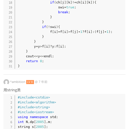
if
(
ch
[
j
]
[
k
]
!=
ch
[
i
]
[
k
]
)
{
                    swi
=
true
;
break
;
}
}
if
(
!
swi
)
{
                f
[
i
]
=
f
[
i
]
>
f
[
j
]
+
1
?
f
[
i
]
:
(
f
[
j
]
+
1
)
;
}
}
        y
=
y
>
f
[
i
]
?
y
:
f
[
i
]
;
}
    cout
<<
y
<<
endl
;
return
0
;
}
^ambition
@
7 年前
LV 8
用string类
#
include
<cstdio>
#
include
<algorithm>
#
include
<string>
#
include
<iostream>
using
namespace
 std
;
int
 N
,
dp
[
2005
]
,
m
;
string s
[
2005
]
;