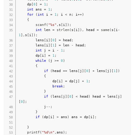
    dp
[
0
]
=
1
;
int
 ans 
=
1
;
for
(
int
 i 
=
1
;
 i 
<
 n
;
 i
++
)
{
scanf
(
"%s"
,
s
[
i
]
)
;
int
 len 
=
strlen
(
s
[
i
]
)
,
 head 
=
same
(
s
[
i
-
1
]
,
s
[
i
]
)
;
        lens
[
i
]
[
0
]
=
 head
;
        lens
[
i
]
[
1
]
=
 len 
-
 head
;
int
 j 
=
 i 
-
1
;
        dp
[
i
]
=
1
;
while
(
j 
>=
0
)
{
if
(
head 
==
 lens
[
j
]
[
0
]
+
 lens
[
j
]
[
1
]
)
{
                dp
[
i
]
=
 dp
[
j
]
+
1
;
break
;
}
if
(
lens
[
j
]
[
0
]
<
 head
)
 head 
=
 lens
[
j
]
[
0
]
;
            j
--
;
}
if
(
dp
[
i
]
>
 ans
)
 ans 
=
 dp
[
i
]
;
}
printf
(
"%d\n"
,
ans
)
;