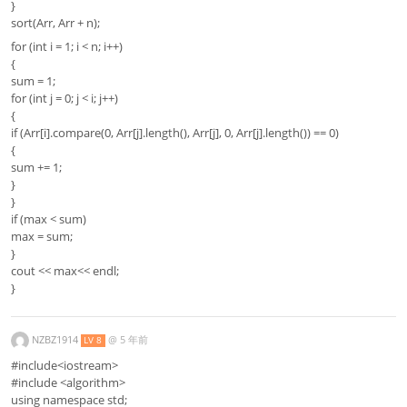
}
sort(Arr, Arr + n);
for (int i = 1; i < n; i++)
{
sum = 1;
for (int j = 0; j < i; j++)
{
if (Arr[i].compare(0, Arr[j].length(), Arr[j], 0, Arr[j].length()) == 0)
{
sum += 1;
}
}
if (max < sum)
max = sum;
}
cout << max<< endl;
}
NZBZ1914
@
5 年前
LV 8
#include<iostream>
#include <algorithm>
using namespace std;