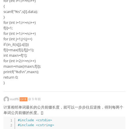
for (int i=1;i<=n;i++)
{
scanf("%s",s[i].data);
}
for (int i=1;i<=n;i++)
f[i]=1;
for (int i=1;i<=n;i++)
for (int j=1;j<i;j++)
if (in_it(s[j],s[i]))
f[i]=max(f[i],f[j]+1);
int maxn=f[1];
for (int i=2;i<=n;i++)
maxn=max(maxn,f[i]);
printf("%d\n",maxn);
return 0;
}
xudf6
@
9 年前
LV 8
计算相邻单词最长的公共前缀长度，就可以一步步往后逆推，得到每两个
单词公共前缀的长度。[]
#
include
<cstdio>
#
include
<cstring>