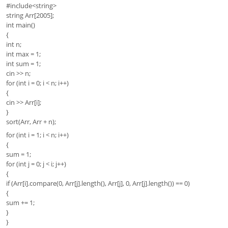
#include<string>
string Arr[2005];
int main()
{
int n;
int max = 1;
int sum = 1;
cin >> n;
for (int i = 0; i < n; i++)
{
cin >> Arr[i];
}
sort(Arr, Arr + n);
for (int i = 1; i < n; i++)
{
sum = 1;
for (int j = 0; j < i; j++)
{
if (Arr[i].compare(0, Arr[j].length(), Arr[j], 0, Arr[j].length()) == 0)
{
sum += 1;
}
}