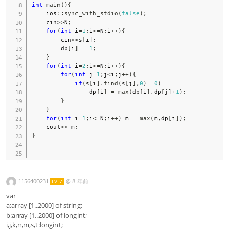
int
main
(
)
{
    ios
::
sync_with_stdio
(
false
)
;
    cin
>>
N
;
for
(
int
 i
=
1
;
i
<=
N
;
i
++
)
{
        cin
>>
s
[
i
]
;
        dp
[
i
]
=
1
;
}
for
(
int
 i
=
2
;
i
<=
N
;
i
++
)
{
for
(
int
 j
=
1
;
j
<
i
;
j
++
)
{
if
(
s
[
i
]
.
find
(
s
[
j
]
,
0
)
==
0
)
                dp
[
i
]
=
max
(
dp
[
i
]
,
dp
[
j
]
+
1
)
;
}
}
for
(
int
 i
=
1
;
i
<=
N
;
i
++
)
 m 
=
max
(
m
,
dp
[
i
]
)
;
    cout
<<
 m
;
}
1156400231
@
8 年前
LV 7
var
a:array [1..2000] of string;
b:array [1..2000] of longint;
i,j,k,n,m,s,t:longint;