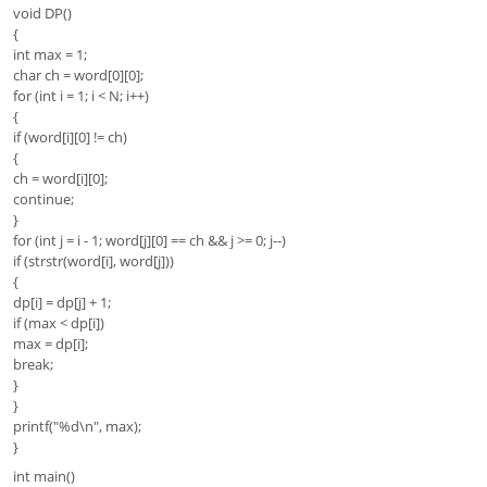
void DP()
{
int max = 1;
char ch = word[0][0];
for (int i = 1; i < N; i++)
{
if (word[i][0] != ch)
{
ch = word[i][0];
continue;
}
for (int j = i - 1; word[j][0] == ch && j >= 0; j--)
if (strstr(word[i], word[j]))
{
dp[i] = dp[j] + 1;
if (max < dp[i])
max = dp[i];
break;
}
}
printf("%d\n", max);
}
int main()