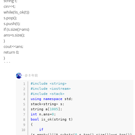
string t;
cin>>t;
while(!is_ok(t))
s.pop();
s.push(t);
if (s.size()>ans)
ans=s.size();
}
cout<<ans;
return 0;
}
```
·
@
8 年前
#
include
<string>
#
include
<iostream>
#
include
<stack>
using
namespace
 std
;
stack
<
string
>
 s
;
string a
[
1005
]
;
int
 n
,
ans
=
0
;
bool
is_ok
(
string t
)
{
if
(
s
.
empty
(
)
||
t
.
substr
(
0
,
s
.
top
(
)
.
size
(
)
)
==
s
.
top
(
)
)