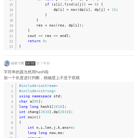
if
(
s
[
i
]
.
find
(
s
[
j
]
)
==
0
)
{
                dp
[
i
]
=
max
(
dp
[
i
]
,
 dp
[
j
]
+
1
)
;
}
}
        res 
=
max
(
res
,
 dp
[
i
]
)
;
}
    cout 
<<
 res 
<<
 endl
;
return
0
;
}
猫粮寸断
@
7 年前
LV 10
字符串的题当然用hash啦
加一个长度进行判断，精确度上不亚于双模
#
include
<iostream>
#
include
<cstring>
using
namespace
 std
;
char
 a
[
80
]
;
long
long
 hash1
[
2010
]
;
int
 chang
[
2010
]
,
dp
[
2010
]
;
int
main
(
)
{
int
 n
,
i
,
len
,
j
,
k
,
ans
=
0
;
long
long
 now
,
mo
;
    cin
>>
n
;