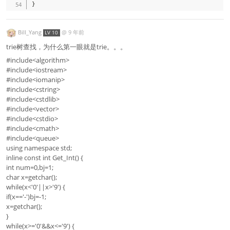
}
Bill_Yang
@
9 年前
LV 10
trie树查找，为什么第一眼就是trie。。。
#include<algorithm>
#include<iostream>
#include<iomanip>
#include<cstring>
#include<cstdlib>
#include<vector>
#include<cstdio>
#include<cmath>
#include<queue>
using namespace std;
inline const int Get_Int() {
int num=0,bj=1;
char x=getchar();
while(x<'0'||x>'9') {
if(x=='-')bj=-1;
x=getchar();
}
while(x>='0'&&x<='9') {