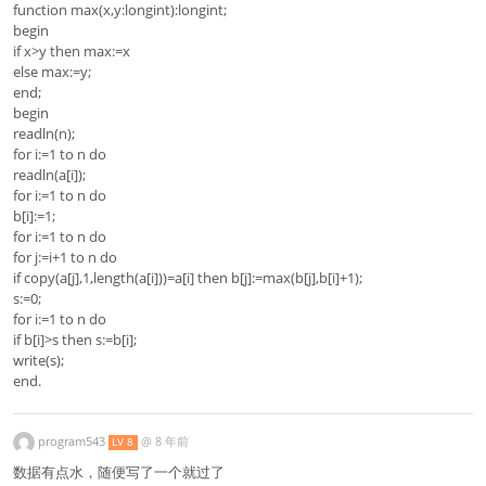
function max(x,y:longint):longint;
begin
if x>y then max:=x
else max:=y;
end;
begin
readln(n);
for i:=1 to n do
readln(a[i]);
for i:=1 to n do
b[i]:=1;
for i:=1 to n do
for j:=i+1 to n do
if copy(a[j],1,length(a[i]))=a[i] then b[j]:=max(b[j],b[i]+1);
s:=0;
for i:=1 to n do
if b[i]>s then s:=b[i];
write(s);
end.
program543
@
8 年前
LV 8
数据有点水，随便写了一个就过了