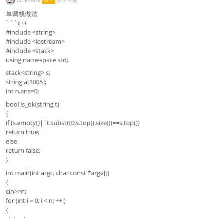
LV 7
单调栈做法
```c++
#include <string>
#include <iostream>
#include <stack>
using namespace std;
stack<string> s;
string a[1005];
int n,ans=0;
bool is_ok(string t)
{
if (s.empty()||t.substr(0,s.top().size())==s.top())
return true;
else
return false;
}
int main(int argc, char const *argv[])
{
cin>>n;
for (int i = 0; i < n; ++i)
{