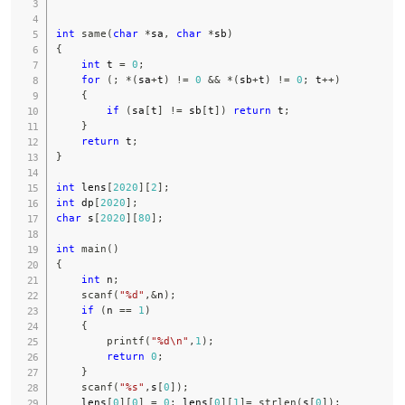
int
same
(
char
*
sa
,
char
*
sb
)
{
int
 t 
=
0
;
for
(
;
*
(
sa
+
t
)
!=
0
&&
*
(
sb
+
t
)
!=
0
;
 t
++
)
{
if
(
sa
[
t
]
!=
 sb
[
t
]
)
return
 t
;
}
return
 t
;
}
int
 lens
[
2020
]
[
2
]
;
int
 dp
[
2020
]
;
char
 s
[
2020
]
[
80
]
;
int
main
(
)
{
int
 n
;
scanf
(
"%d"
,
&
n
)
;
if
(
n 
==
1
)
{
printf
(
"%d\n"
,
1
)
;
return
0
;
}
scanf
(
"%s"
,
s
[
0
]
)
;
    lens
[
0
]
[
0
]
=
0
;
 lens
[
0
]
[
1
]
=
strlen
(
s
[
0
]
)
;