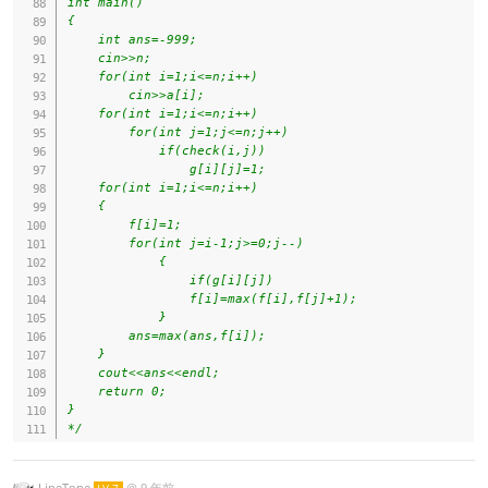
int main()

{

    int ans=-999;

    cin>>n;

    for(int i=1;i<=n;i++)

        cin>>a[i];

    for(int i=1;i<=n;i++)

        for(int j=1;j<=n;j++)

            if(check(i,j))

                g[i][j]=1;

    for(int i=1;i<=n;i++)

    {

        f[i]=1;

        for(int j=i-1;j>=0;j--)

            {

                if(g[i][j])

                f[i]=max(f[i],f[j]+1);

            }

        ans=max(ans,f[i]);

    }

    cout<<ans<<endl;

    return 0;

}  

*/
LineTone
@
9 年前