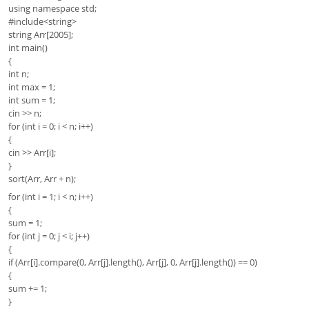
using namespace std;
#include<string>
string Arr[2005];
int main()
{
int n;
int max = 1;
int sum = 1;
cin >> n;
for (int i = 0; i < n; i++)
{
cin >> Arr[i];
}
sort(Arr, Arr + n);
for (int i = 1; i < n; i++)
{
sum = 1;
for (int j = 0; j < i; j++)
{
if (Arr[i].compare(0, Arr[j].length(), Arr[j], 0, Arr[j].length()) == 0)
{
sum += 1;
}