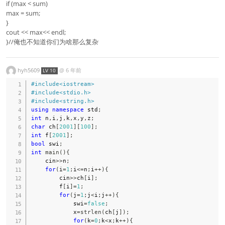
if (max < sum)
max = sum;
}
cout << max<< endl;
}//俺也不知道你们为啥那么复杂
hyh5609
@
6 年前
LV 10
#
include
<iostream>
#
include
<stdio.h>
#
include
<string.h>
using
namespace
 std
;
int
 n
,
i
,
j
,
k
,
x
,
y
,
z
;
char
 ch
[
2001
]
[
100
]
;
int
 f
[
2001
]
;
bool
 swi
;
int
main
(
)
{
    cin
>>
n
;
for
(
i
=
1
;
i
<=
n
;
i
++
)
{
        cin
>>
ch
[
i
]
;
        f
[
i
]
=
1
;
for
(
j
=
1
;
j
<
i
;
j
++
)
{
            swi
=
false
;
            x
=
strlen
(
ch
[
j
]
)
;
for
(
k
=
0
;
k
<
x
;
k
++
)
{