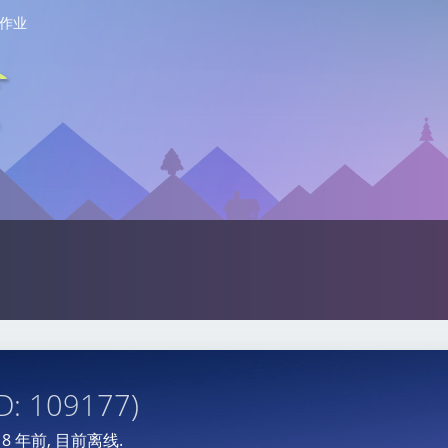
作业
D: 109177)
于
8 年前
, 目前离线.