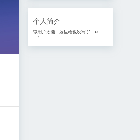
个人简介
该用户太懒，这里啥也没写 (´・ω・
｀)