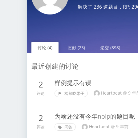
解决了 236 道题目，RP: 2963.
讨论 (4)
贡献 (23)
递交 (898)
最近创建的讨论
样例提示有误
2
Heartbeat
@
9 年
评论
松鼠吃果子
为啥还没有今年noip的题目呢
2
Heartbeat
@
9 年前
评论
问答