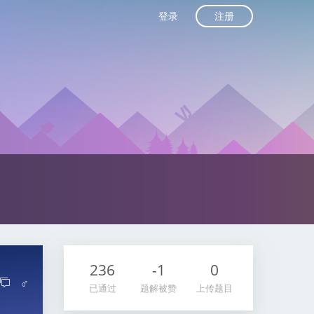
注册
登录
236
-1
0
♂
已通过
题解被赞
上传题目