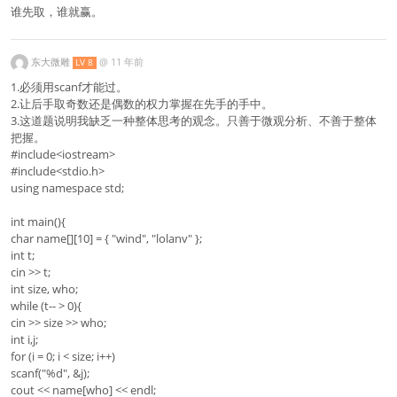
谁先取，谁就赢。
东大微雕
@
11 年前
LV 8
1.必须用scanf才能过。
2.让后手取奇数还是偶数的权力掌握在先手的手中。
3.这道题说明我缺乏一种整体思考的观念。只善于微观分析、不善于整体
把握。
#include<iostream>
#include<stdio.h>
using namespace std;
int main(){
char name[][10] = { "wind", "lolanv" };
int t;
cin >> t;
int size, who;
while (t-- > 0){
cin >> size >> who;
int i,j;
for (i = 0; i < size; i++)
scanf("%d", &j);
cout << name[who] << endl;