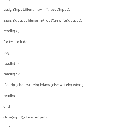
assign(input,filename+'.in');reset(input);
assign(output,filename+'.out');rewrite(output);
readln(k);
for i:=1 to k do
begin
readln(n);
readln(n);
if odd(n)then writeln('lolanv')else writeln('wind');
readln;
end;
close(input);close(output);