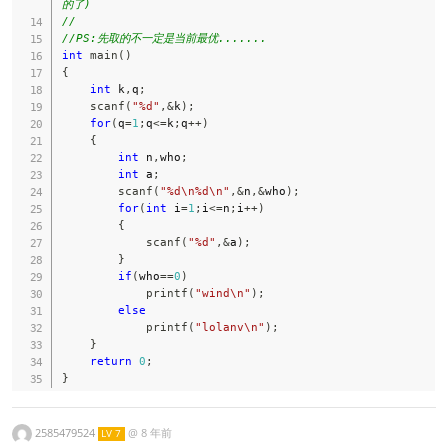
的了)
//
//PS:先取的不一定是当前最优.......
int
main
(
)
{
int
 k
,
q
;
scanf
(
"%d"
,
&
k
)
;
for
(
q
=
1
;
q
<=
k
;
q
++
)
{
int
 n
,
who
;
int
 a
;
scanf
(
"%d\n%d\n"
,
&
n
,
&
who
)
;
for
(
int
 i
=
1
;
i
<=
n
;
i
++
)
{
scanf
(
"%d"
,
&
a
)
;
}
if
(
who
==
0
)
printf
(
"wind\n"
)
;
else
printf
(
"lolanv\n"
)
;
}
return
0
;
}
2585479524
@
8 年前
LV 7