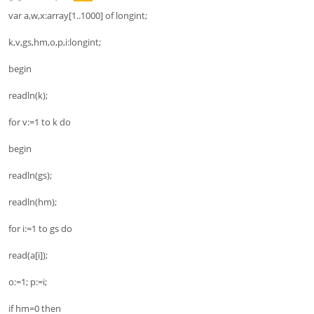
var a,w,x:array[1..1000] of longint;
k,v,gs,hm,o,p,i:longint;
begin
readln(k);
for v:=1 to k do
begin
readln(gs);
readln(hm);
for i:=1 to gs do
read(a[i]);
o:=1; p:=i;
if hm=0 then