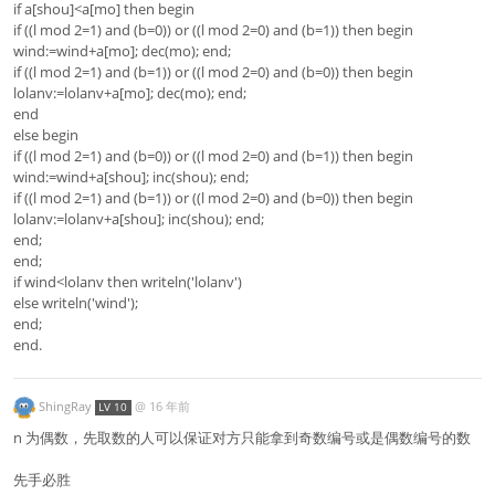
if a[shou]<a[mo] then begin
if ((l mod 2=1) and (b=0)) or ((l mod 2=0) and (b=1)) then begin
wind:=wind+a[mo]; dec(mo); end;
if ((l mod 2=1) and (b=1)) or ((l mod 2=0) and (b=0)) then begin
lolanv:=lolanv+a[mo]; dec(mo); end;
end
else begin
if ((l mod 2=1) and (b=0)) or ((l mod 2=0) and (b=1)) then begin
wind:=wind+a[shou]; inc(shou); end;
if ((l mod 2=1) and (b=1)) or ((l mod 2=0) and (b=0)) then begin
lolanv:=lolanv+a[shou]; inc(shou); end;
end;
end;
if wind<lolanv then writeln('lolanv')
else writeln('wind');
end;
end.
ShingRay
@
16 年前
LV 10
n 为偶数，先取数的人可以保证对方只能拿到奇数编号或是偶数编号的数
先手必胜