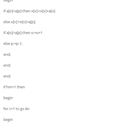
if a[o]>a[p] then x[v]:=x[v]+a[o]
else x[v]:=x[v]+a[p];
if a[o]>a[p] then o:=o+1
else p:=p-1;
end;
end;
end;
if hm=1 then
begin
for i:=1 to gs do
begin