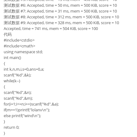
测试数据 #6: Accepted, time = 50 ms, mem = 500 KiB, score = 10
测试数据 #7: Accepted, time = 31 ms, mem = 500 KiB, score = 10
测试数据 #8: Accepted, time = 312 ms, mem = 500 KiB, score = 10
测试数据 #9: Accepted, time = 328 ms, mem = 500 KiB, score = 10
Accepted, time = 741 ms, mem = 504 KiB, score = 100
代码
#include<cstdio>
#include<cmath>
using namespace std;
int main()
{
int k,n,m,i,s=0,ans=0,a;
scanf("%d",&k);
while(k--)
{
scanf("%d",&n);
scanf("%d",&m);
for(i=1;i<=n;i++)scanf("%d",&a);
if(m==1)printf("lolanv\n");
else printf("wind\n");
}
return 0;
}