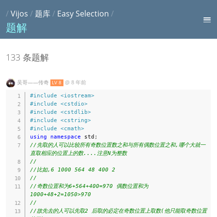
/
Vijos
/
题库
/
Easy Selection
/
题解
133 条题解
吴哥——传奇
@
8 年前
LV 8
#
include
<iostream>
#
include
<cstdio>
#
include
<cstdlib>
#
include
<cstring>
#
include
<cmath>
using
namespace
 std
;
//先取的人可以比较所有奇数位置数之和与所有偶数位置之和,哪个大就一
直取相应的位置上的数....注意N为整数
//
//比如,6 1000 564 48 400 2
//
//奇数位置和为6+564+400=970 偶数位置和为
1000+48+2=1050>970
//
//故先去的人可以先取2 后取的必定在奇数位置上取数(他只能取奇数位置