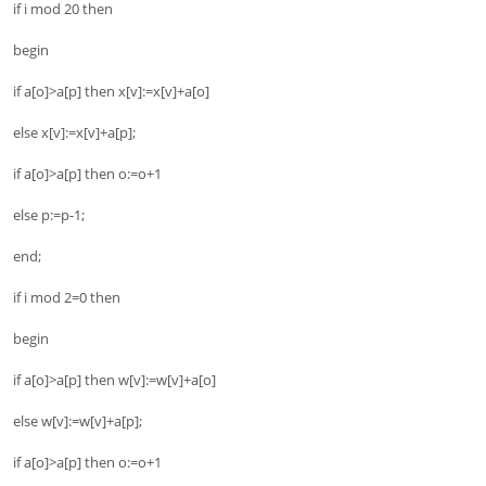
if i mod 20 then
begin
if a[o]>a[p] then x[v]:=x[v]+a[o]
else x[v]:=x[v]+a[p];
if a[o]>a[p] then o:=o+1
else p:=p-1;
end;
if i mod 2=0 then
begin
if a[o]>a[p] then w[v]:=w[v]+a[o]
else w[v]:=w[v]+a[p];
if a[o]>a[p] then o:=o+1