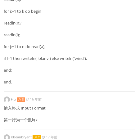
for i:=1 to k do begin
readln(n);
readln(l);
for j:=1 to n do read(a);
if l=1 then writeln('lolanv') else writeln('wind');
end;
end.
F.u
@
16 年前
LV 8
输入格式 Input Format
第一行为一个数k(k
Kbeanbryant
@
17 年前
LV 7