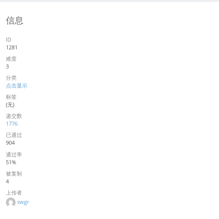
信息
ID
1281
难度
3
分类
点击显示
标签
(无)
递交数
1776
已通过
904
通过率
51%
被复制
4
上传者
swgr