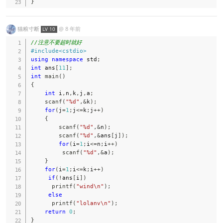
}
猫粮寸断
@
8 年前
LV 10
//注意不要超时就好
#
include
<cstdio>
using
namespace
 std
;
int
 ans
[
11
]
;
int
main
(
)
{
int
 i
,
n
,
k
,
j
,
a
;
scanf
(
"%d"
,
&
k
)
;
for
(
j
=
1
;
j
<=
k
;
j
++
)
{
scanf
(
"%d"
,
&
n
)
;
scanf
(
"%d"
,
&
ans
[
j
]
)
;
for
(
i
=
1
;
i
<=
n
;
i
++
)
scanf
(
"%d"
,
&
a
)
;
}
for
(
i
=
1
;
i
<=
k
;
i
++
)
if
(
!
ans
[
i
]
)
printf
(
"wind\n"
)
;
else
printf
(
"lolanv\n"
)
;
return
0
;
}