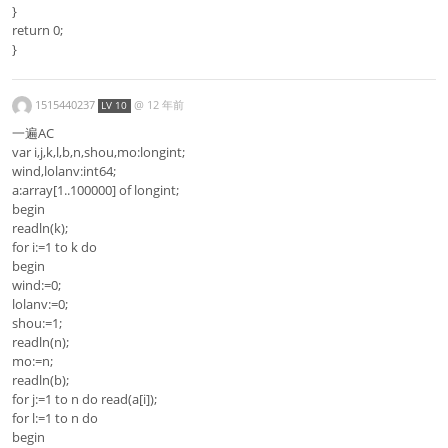
}
return 0;
}
1515440237
@
12 年前
LV 10
一遍AC
var i,j,k,l,b,n,shou,mo:longint;
wind,lolanv:int64;
a:array[1..100000] of longint;
begin
readln(k);
for i:=1 to k do
begin
wind:=0;
lolanv:=0;
shou:=1;
readln(n);
mo:=n;
readln(b);
for j:=1 to n do read(a[i]);
for l:=1 to n do
begin