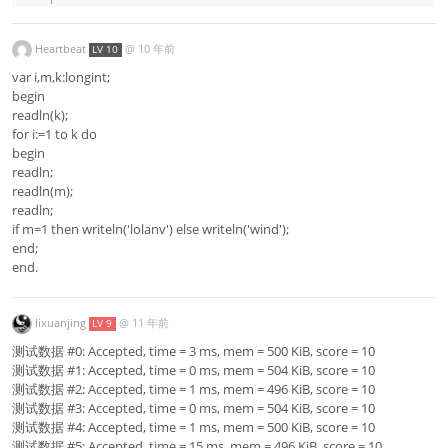
Heartbeat
@
10 年前
LV 10
var i,m,k:longint;
begin
readln(k);
for i:=1 to k do
begin
readln;
readln(m);
readln;
if m=1 then writeln('lolanv') else writeln('wind');
end;
end.
lixuanjing
@
11 年前
LV 9
测试数据 #0: Accepted, time = 3 ms, mem = 500 KiB, score = 10
测试数据 #1: Accepted, time = 0 ms, mem = 504 KiB, score = 10
测试数据 #2: Accepted, time = 1 ms, mem = 496 KiB, score = 10
测试数据 #3: Accepted, time = 0 ms, mem = 504 KiB, score = 10
测试数据 #4: Accepted, time = 1 ms, mem = 500 KiB, score = 10
测试数据 #5: Accepted, time = 15 ms, mem = 496 KiB, score = 10