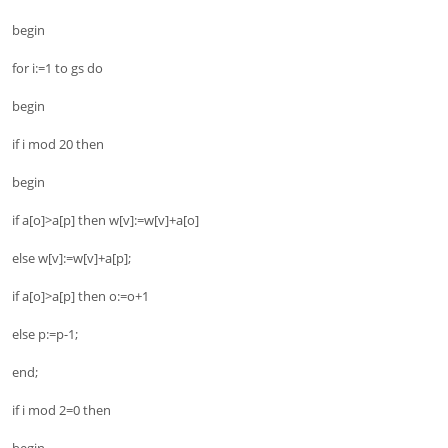
begin
for i:=1 to gs do
begin
if i mod 20 then
begin
if a[o]>a[p] then w[v]:=w[v]+a[o]
else w[v]:=w[v]+a[p];
if a[o]>a[p] then o:=o+1
else p:=p-1;
end;
if i mod 2=0 then
begin