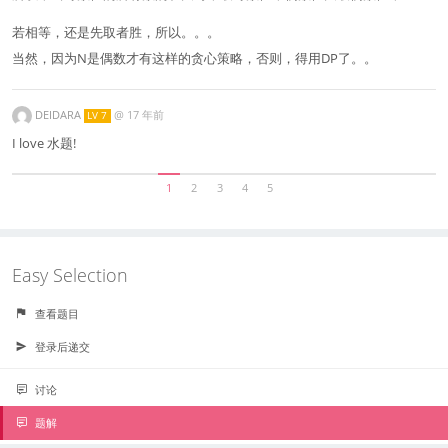
若相等，还是先取者胜，所以。。。
当然，因为N是偶数才有这样的贪心策略，否则，得用DP了。。
DEIDARA
@
17 年前
LV 7
I love 水题!
1
2
3
4
5
Easy Selection
查看题目
登录后递交
讨论
题解