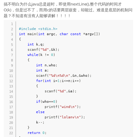
搞不明白为什么java总是超时，即使用nextLine(),整个代码的时间才
O(k)，但是过不了，而用c的话要两层嵌套，却能过。难道是底层的机制问
题？不知道有没有人能够讲解！！！！
#
include
<stdio.h>
int
main
(
int
 argc
,
char
const
*
argv
[
]
)
{
int
 k
,
q
;
scanf
(
"%d"
,
&
k
)
;
while
(
k 
!=
0
)
{
int
 n
,
who
;
int
 a
;
scanf
(
"%d\n%d\n"
,
&
n
,
&
who
)
;
for
(
int
 i
=
1
;
i
<=
n
;
i
++
)
{
scanf
(
"%d"
,
&
a
)
;
}
if
(
who
==
0
)
printf
(
"wind\n"
)
;
else
printf
(
"lolanv\n"
)
;
        k
--
;
}
return
0
;