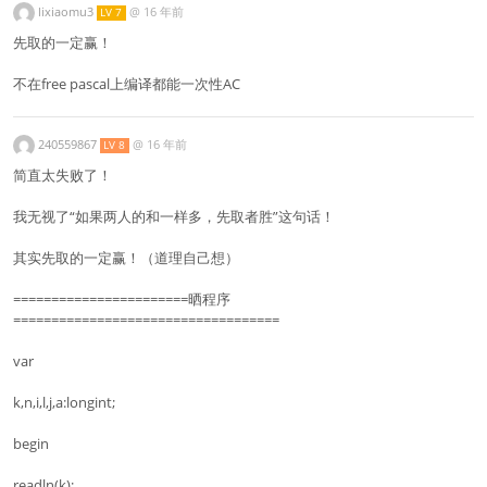
lixiaomu3
@
16 年前
LV 7
先取的一定赢！
不在free pascal上编译都能一次性AC
240559867
@
16 年前
LV 8
简直太失败了！
我无视了“如果两人的和一样多，先取者胜”这句话！
其实先取的一定赢！（道理自己想）
=======================晒程序
===================================
var
k,n,i,l,j,a:longint;
begin
readln(k);