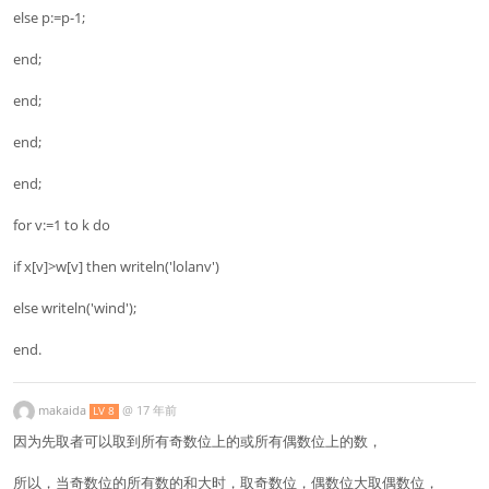
else p:=p-1;
end;
end;
end;
end;
for v:=1 to k do
if x[v]>w[v] then writeln('lolanv')
else writeln('wind');
end.
makaida
@
17 年前
LV 8
因为先取者可以取到所有奇数位上的或所有偶数位上的数，
所以，当奇数位的所有数的和大时，取奇数位，偶数位大取偶数位，