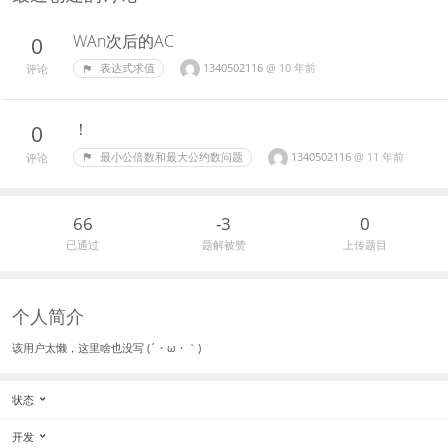
WAn次后的AC
0
1340502116
@
10 年前
表达式求值
评论
！
0
1340502116
@
11 年前
最小公倍数和最大公约数问题
评论
66
-3
0
已通过
题解被赞
上传题目
个人简介
该用户太懒，这里啥也没写 (´・ω・｀)
状态
开发