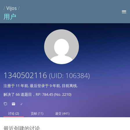
/
Vijos
/
用户
1340502116
(UID: 106384)
注册于
11 年前
, 最后登录于
9 年前
, 目前离线.
解决了 66 道题目，RP: 784.45 (No. 2210)
♂
讨论 (2)
贡献 (11)
递交 (441)
最近创建的讨论