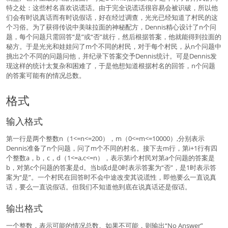
特之处：这些村名喜欢说谎话。由于完全说谎话很容易会被识破，所以他
们会有时说真话而有时说假话，好在经过调查，光光已经知道了村民的这
个习俗。为了获得传说中美味拉面的神秘配方，Dennis精心设计了n个问
题，每个问题只需回答“是”或“否”就行，然后根据答案，他就能得到拉面的
秘方。于是光光和娃娃问了m个不同的村民，对于每个村民，从n个问题中
挑出2个不同的问题问他，并纪录下答案交予Dennis统计。可是Dennis发
现这样的统计太复杂和困难了，于是他想知道根据村名的回答，n个问题
的答案可能有的情况总数。
格式
输入格式
第一行是两个整数n（1<=n<=200），m（0<=m<=10000）,分别表示
Dennis准备了n个问题，问了m个不同的村名。接下去m行，第i+1行有四
个整数a，b，c，d（1<=a,c<=n），表示第i个村民对第a个问题的答案是
b，对第c个问题的答案是d。当b或d是0时表示答案为“否”，是1时表示答
案为“是”。一个村民在回答时不会中途改变其说谎性，即他要么一直说真
话，要么一直说假话。但我们不知道他到底在说真话还是假话。
输出格式
一个整数，表示可能的情况总数。如果不可能，则输出“No Answer”