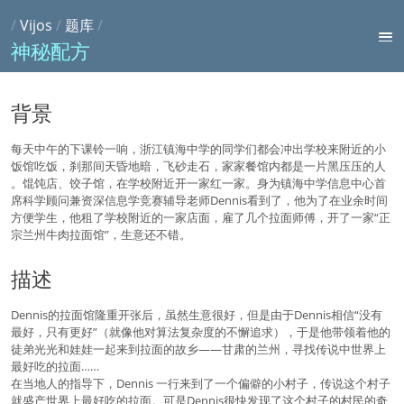
/
Vijos
/
题库
/
神秘配方
背景
每天中午的下课铃一响，浙江镇海中学的同学们都会冲出学校来附近的小
饭馆吃饭，刹那间天昏地暗，飞砂走石，家家餐馆内都是一片黑压压的人
。馄饨店、饺子馆，在学校附近开一家红一家。身为镇海中学信息中心首
席科学顾问兼资深信息学竞赛辅导老师Dennis看到了，他为了在业余时间
方便学生，他租了学校附近的一家店面，雇了几个拉面师傅，开了一家“正
宗兰州牛肉拉面馆”，生意还不错。
描述
Dennis的拉面馆隆重开张后，虽然生意很好，但是由于Dennis相信“没有
最好，只有更好”（就像他对算法复杂度的不懈追求），于是他带领着他的
徒弟光光和娃娃一起来到拉面的故乡——甘肃的兰州，寻找传说中世界上
最好吃的拉面……
在当地人的指导下，Dennis 一行来到了一个偏僻的小村子，传说这个村子
就盛产世界上最好吃的拉面。可是Dennis很快发现了这个村子的村民的奇