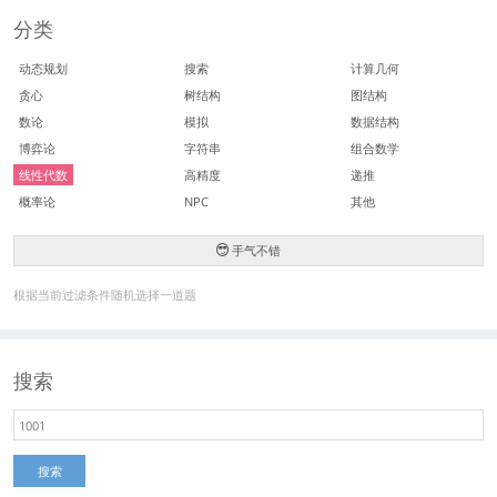
分类
动态规划
搜索
计算几何
贪心
树结构
图结构
数论
模拟
数据结构
博弈论
字符串
组合数学
线性代数
高精度
递推
概率论
NPC
其他
手气不错
根据当前过滤条件随机选择一道题
搜索
搜索