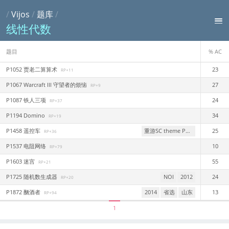
/
Vijos
/
题库
/
线性代数
题目
% AC
P1052 贾老二算算术
23
RP+11
P1067 Warcraft III 守望者的烦恼
27
RP+9
P1087 铁人三项
24
RP+37
P1194 Domino
34
RP+19
P1458 遥控车
重游SC theme Park
25
RP+36
P1537 电阻网络
10
RP+79
P1603 迷宫
55
RP+21
P1725 随机数生成器
NOI
2012
24
RP+20
P1872 酗酒者
2014
省选
山东
13
RP+94
1