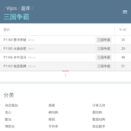
/
Vijos
/
题库
/
三国争霸
题目
% AC
P1164 曹冲养猪
三国争霸
25
RP+8
P1165 火烧赤壁
三国争霸
29
RP+9
P1166 木牛流马
三国争霸
48
RP+14
P1167 南蛮图腾
三国争霸
51
RP+10
1
分类
动态规划
搜索
计算几何
贪心
树结构
图结构
数论
模拟
数据结构
博弈论
字符串
组合数学