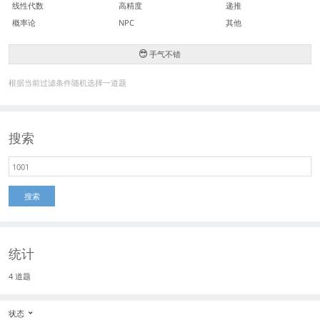
线性代数
高精度
递推
概率论
NPC
其他
手气不错
根据当前过滤条件随机选择一道题
搜索
搜索
统计
4 道题
状态