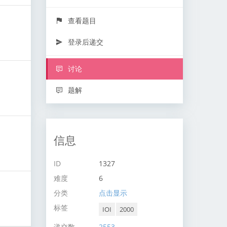
查看题目
登录后递交
讨论
题解
信息
ID
1327
难度
6
分类
点击显示
标签
IOI
2000
递交数
2553