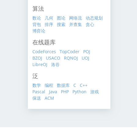
算法
数论
几何
图论
网络流
动态规划
背包
排序
搜索
并查集
贪心
博弈论
在线题库
CodeForces
TopCoder
POJ
BZOJ
USACO
RQNOJ
UOJ
LibreOJ
洛谷
泛
数学
编程
数据库
C
C++
Pascal
Java
PHP
Python
游戏
保送
ACM