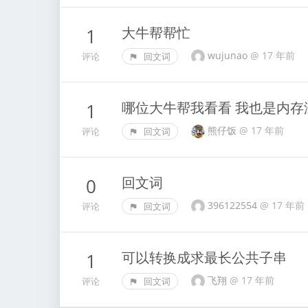
大牛帮帮忙
1
wujunao
@
17 年前
评论
回文词
哪位大牛帮我看看 我也是内存
1
熊仔饭
@
17 年前
评论
回文词
回文词
0
396122554
@
17 年前
评论
回文词
可以转换成求最长公共子串
1
飞翔
@
17 年前
评论
回文词