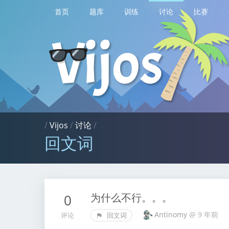
首页
题库
训练
讨论
比赛
/
Vijos
/
讨论
/
回文词
为什么不行。。。
0
Antinomy
@
9 年前
评论
回文词