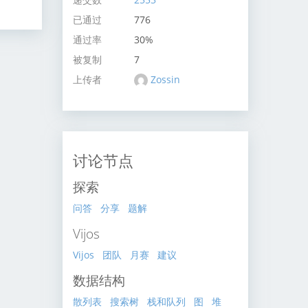
已通过
776
通过率
30%
被复制
7
上传者
Zossin
讨论节点
探索
问答
分享
题解
Vijos
Vijos
团队
月赛
建议
数据结构
散列表
搜索树
栈和队列
图
堆