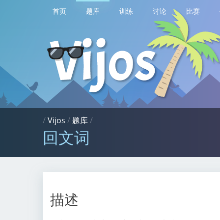
首页
题库
训练
讨论
比赛
/
Vijos
/
题库
/
回文词
描述