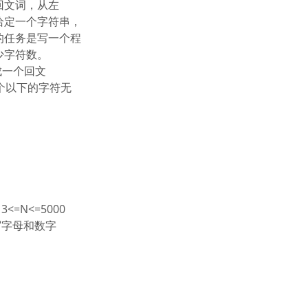
回文词，从左
给定一个字符串，
的任务是写一个程
少字符数。
成一个回文
入两个以下的字符无
N<=5000
写字母和数字