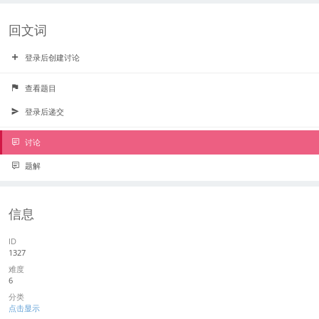
回文词
登录后创建讨论
查看题目
登录后递交
讨论
题解
信息
ID
1327
难度
6
分类
点击显示