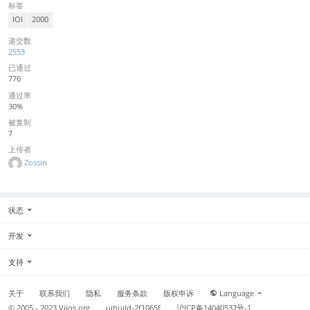
标签
IOI
2000
递交数
2553
已通过
776
通过率
30%
被复制
7
上传者
Zossin
状态
开发
支持
关于
联系我们
隐私
服务条款
版权申诉
Language
© 2005 - 2023
Vijos.org
uibuild-2f1065f
沪ICP备14040537号-1