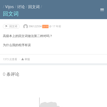
/
Vijos
/
讨论
/
回文词
/
回文词
396122554
@
17 年前
回文词
LV 8
高级本上的回文词做法第二种对吗？
为什么我的程序有误
1373 次查看
举报
0 条评论