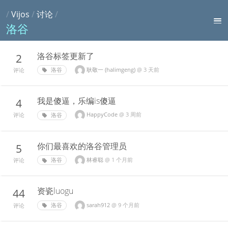
/
Vijos
/
讨论
/
洛谷
洛谷标签更新了
2
耿敬一 (halimgeng)
@
3 天前
洛谷
评论
我是傻逼，乐编is傻逼
4
HappуCodе
@
3 周前
洛谷
评论
你们最喜欢的洛谷管理员
5
林睿聪
@
1 个月前
洛谷
评论
资瓷luogu
44
sarah912
@
9 个月前
洛谷
评论