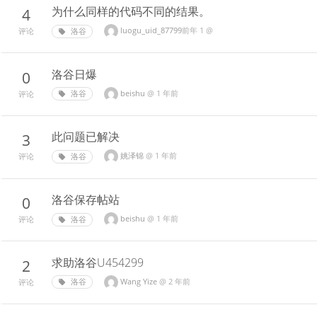
为什么同样的代码不同的结果。
4
1 年前
@
luogu_uid_87799‮
洛谷
评论
洛谷日爆
0
beishu
@
1 年前
洛谷
评论
此问题已解决
3
姚泽锦
@
1 年前
洛谷
评论
洛谷保存帖站
0
beishu
@
1 年前
洛谷
评论
求助洛谷U454299
2
Wang Yize
@
2 年前
洛谷
评论