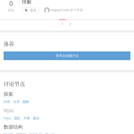
球删
0
HappyCode
@
4 年前
洛谷
评论
1
2
洛谷
登录后创建讨论
讨论节点
探索
问答
分享
题解
Vijos
Vijos
团队
月赛
建议
数据结构