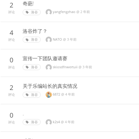
奇葩!
2
yangfengzhao
@
2 年前
洛谷
评论
洛谷炸了？
4
NATO
@
3 年前
洛谷
评论
宣传一下团队邀请赛
0
skiosdfnwertuii
@
3 年前
洛谷
评论
关于乐编站长的真实情况
2
6872
@
4 年前
洛谷
评论
.
0
k2s4
@
4 年前
洛谷
评论