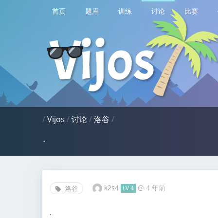
首页
题库
训练
讨论
比赛
/
Vijos
/
讨论
/
洛谷
/
.
k2s4
@
4 年前
洛谷
LV 4
.