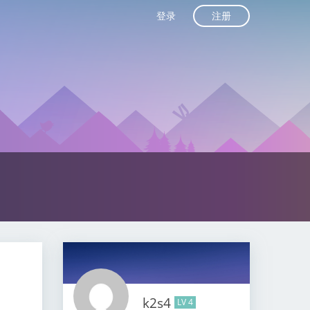
注册
登录
k2s4
LV 4