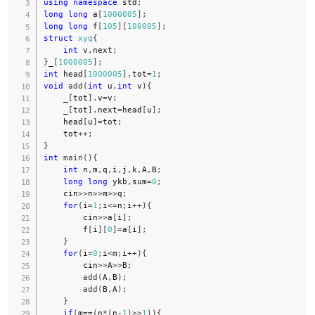
using
namespace
 std
;
long
long
 a
[
1000005
]
;
long
long
 f
[
105
]
[
100005
]
;
struct
xyq
{
int
 v
,
next
;
}
_
[
1000005
]
;
int
 head
[
1000005
]
,
tot
=
1
;
void
add
(
int
 u
,
int
 v
)
{
    _
[
tot
]
.
v
=
v
;
    _
[
tot
]
.
next
=
head
[
u
]
;
    head
[
u
]
=
tot
;
    tot
++
;
}
int
main
(
)
{
int
 n
,
m
,
q
,
i
,
j
,
k
,
A
,
B
;
long
long
 ykb
,
sum
=
0
;
    cin
>>
n
>>
m
>>
q
;
for
(
i
=
1
;
i
<=
n
;
i
++
)
{
        cin
>>
a
[
i
]
;
        f
[
i
]
[
0
]
=
a
[
i
]
;
}
for
(
i
=
0
;
i
<
m
;
i
++
)
{
        cin
>>
A
>>
B
;
add
(
A
,
B
)
;
add
(
B
,
A
)
;
}
if
(
m
==
(
n
*
(
n
-
1
)
>>
1
)
)
{