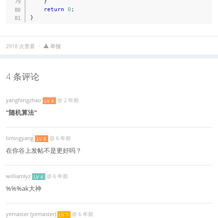
}
return
0
;
}
2918 次查看
举报
4 条评论
yangfengzhao
@
2 年前
LV 8
"随机算法"
limingyang
@
6 年前
LV 8
在你谷上发帖不是更好吗？
williamlyz
@
6 年前
LV 4
%%%ak大神
yemaster (yemaster)
@
6 年前
LV 7