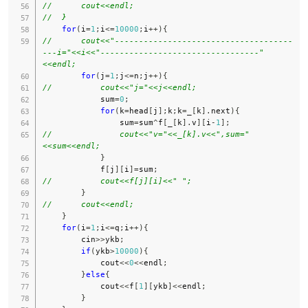
//      cout<<endl;
//  }
for
(
i
=
1
;
i
<=
10000
;
i
++
)
{
//      cout<<"-------------------------------------
---i="<<i<<"---------------------------------"
<<endl;
for
(
j
=
1
;
j
<=
n
;
j
++
)
{
//          cout<<"j="<<j<<endl;
            sum
=
0
;
for
(
k
=
head
[
j
]
;
k
;
k
=
_
[
k
]
.
next
)
{
                sum
=
sum
^
f
[
_
[
k
]
.
v
]
[
i
-
1
]
;
//              cout<<"v="<<_[k].v<<",sum="
<<sum<<endl;
}
            f
[
j
]
[
i
]
=
sum
;
//          cout<<f[j][i]<<" ";
}
//      cout<<endl;
}
for
(
i
=
1
;
i
<=
q
;
i
++
)
{
        cin
>>
ykb
;
if
(
ykb
>
10000
)
{
            cout
<<
0
<<
endl
;
}
else
{
            cout
<<
f
[
1
]
[
ykb
]
<<
endl
;
}