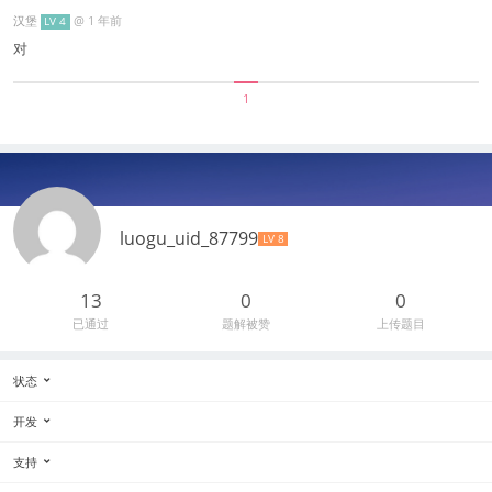
汉堡
@
1 年前
LV 4
对
1
luogu_uid_87799‮
LV 8
13
0
0
已通过
题解被赞
上传题目
状态
开发
支持