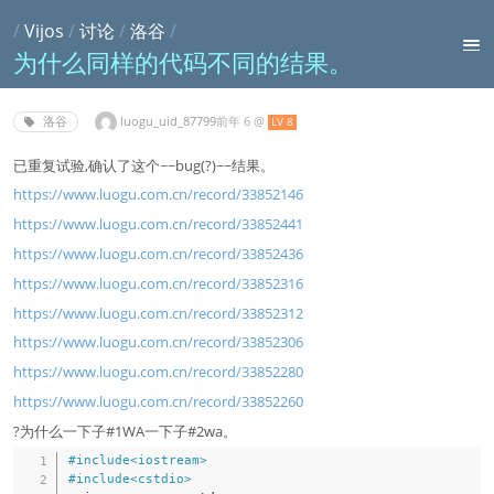
/
Vijos
/
讨论
/
洛谷
/
为什么同样的代码不同的结果。
6 年前
@
luogu_uid_87799‮
洛谷
LV 8
已重复试验,确认了这个~~bug(?)~~结果。
https://www.luogu.com.cn/record/33852146
https://www.luogu.com.cn/record/33852441
https://www.luogu.com.cn/record/33852436
https://www.luogu.com.cn/record/33852316
https://www.luogu.com.cn/record/33852312
https://www.luogu.com.cn/record/33852306
https://www.luogu.com.cn/record/33852280
https://www.luogu.com.cn/record/33852260
?为什么一下子#1WA一下子#2wa。
#
include
<iostream>
#
include
<cstdio>