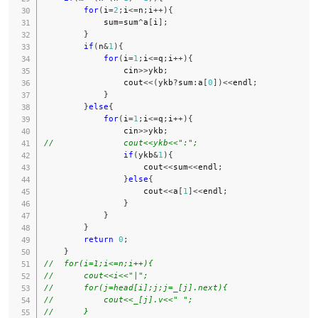
for
(
i
=
2
;
i
<=
n
;
i
++
)
{
            sum
=
sum
^
a
[
i
]
;
}
if
(
n
&
1
)
{
for
(
i
=
1
;
i
<=
q
;
i
++
)
{
                cin
>>
ykb
;
                cout
<<
(
ykb
?
sum
:
a
[
0
]
)
<<
endl
;
}
}
else
{
for
(
i
=
1
;
i
<=
q
;
i
++
)
{
                cin
>>
ykb
;
//              cout<<ykb<<":";
if
(
ykb
&
1
)
{
                    cout
<<
sum
<<
endl
;
}
else
{
                    cout
<<
a
[
1
]
<<
endl
;
}
}
}
return
0
;
}
//  for(i=1;i<=n;i++){
//      cout<<i<<"|";
//      for(j=head[i];j;j=_[j].next){
//          cout<<_[j].v<<" ";
//      }