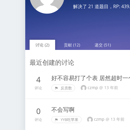
解决了 21 道题目，RP: 439.68
讨论 (2)
贡献 (12)
递交 (51)
最近创建的讨论
好不容易打了个表 居然超时一
4
czmp
@
13 年前
评论
反质数
不会写啊
0
czmp
@
13 年前
评论
YYB吃苹果