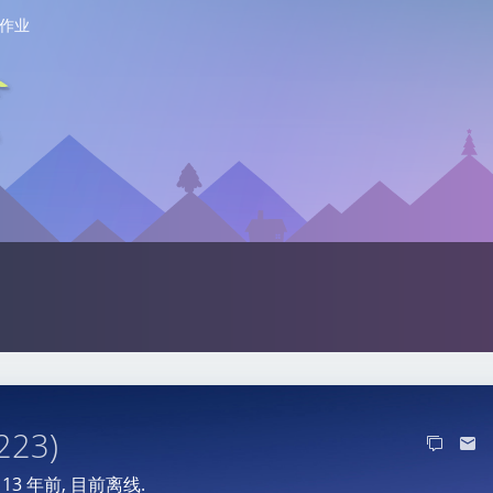
作业
223)
于
13 年前
, 目前离线.