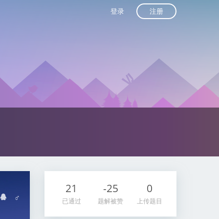
注册
登录
21
-25
0
♂
已通过
题解被赞
上传题目