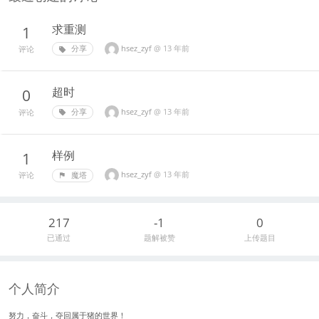
求重测
1
hsez_zyf
@
13 年前
分享
评论
超时
0
hsez_zyf
@
13 年前
分享
评论
样例
1
hsez_zyf
@
13 年前
魔塔
评论
217
-1
0
已通过
题解被赞
上传题目
个人简介
努力，奋斗，夺回属于猪的世界！