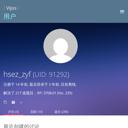
/
Vijos
/
用户
hsez_zyf
(UID: 91292)
注册于
14 年前
, 最后登录于
5 年前
, 目前离线.
解决了 217 道题目，RP: 3708.01 (No. 235)
♂
讨论 (3)
贡献 (10)
递交 (280)
最近创建的讨论