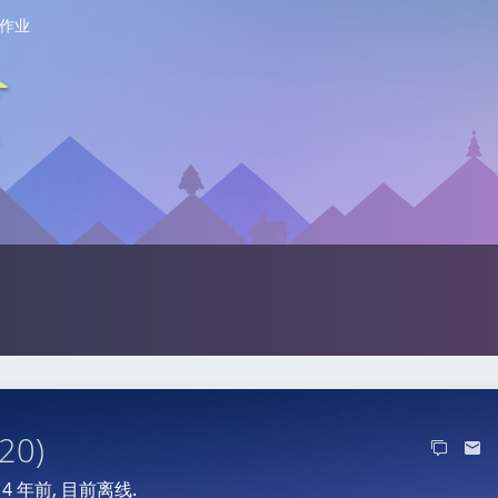
作业
20)
于
4 年前
, 目前离线.