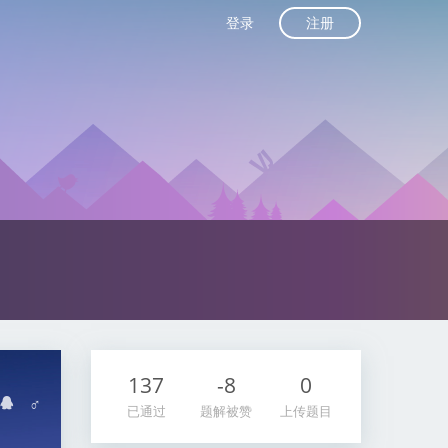
注册
登录
137
-8
0
♂
已通过
题解被赞
上传题目