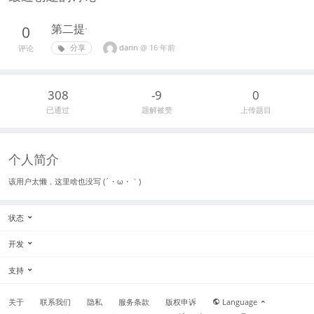
第二提·
0
darin
@
16 年前
分享
评论
308
-9
0
已通过
题解被赞
上传题目
个人简介
该用户太懒，这里啥也没写 (´・ω・｀)
状态
开发
支持
关于
联系我们
隐私
服务条款
版权申诉
Language